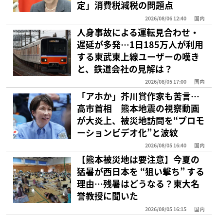
定」消費税減税の問題点
2026/08/06 12:40
国内
人身事故による運転見合わせ・
遅延が多発…1日185万人が利用
する東武東上線ユーザーの嘆き
と、鉄道会社の見解は？
2026/08/05 17:00
国内
「アホか」芥川賞作家も苦言…
高市首相 熊本地震の視察動画
が大炎上、被災地訪問を“プロモ
ーションビデオ化”と波紋
2026/08/05 16:40
国内
【熊本被災地は要注意】今夏の
猛暑が西日本を “狙い撃ち” する
理由…残暑はどうなる？東大名
誉教授に聞いた
2026/08/05 16:15
国内