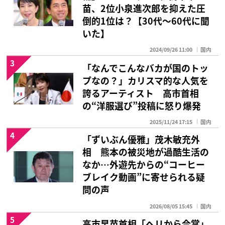
苗、2位小泉進次郎を抑えた圧
倒的1位は？【30代〜60代に聞
いた】
2024/09/26 11:00
国内
3
「なんでこんなバカが国のトッ
プなの？」カリスマ的な人気を
誇るアーティスト 高市首相
の“洋服選び”投稿に怒り爆発
2025/11/24 17:15
国内
4
「ずいぶん優雅」茂木敏充外
相 熊本の被災地が過酷生活の
なか…外遊先からの“コーヒー
ブレイク動画”に寄せられる疑
問の声
2026/08/05 15:45
国内
5
高市早苗首相「ヘリから合掌」