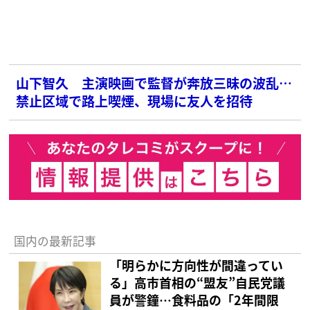
った」「残念すぎる」
山下智久 主演映画で監督が奔放三昧の波乱…
禁止区域で路上喫煙、現場に友人を招待
国内の最新記事
「明らかに方向性が間違ってい
る」高市首相の“盟友”自民党議
員が警鐘…食料品の「2年間限