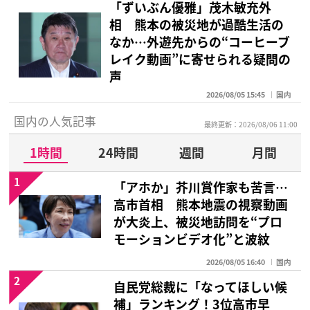
「ずいぶん優雅」茂木敏充外
相 熊本の被災地が過酷生活の
なか…外遊先からの“コーヒーブ
レイク動画”に寄せられる疑問の
声
2026/08/05 15:45
国内
国内の人気記事
最終更新：2026/08/06 11:00
1時間
24時間
週間
月間
1
「アホか」芥川賞作家も苦言…
高市首相 熊本地震の視察動画
が大炎上、被災地訪問を“プロ
モーションビデオ化”と波紋
2026/08/05 16:40
国内
2
自民党総裁に「なってほしい候
補」ランキング！3位高市早