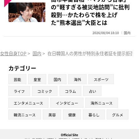
の“軽すぎる被災地訪問”に批判
殺到…かたわらで株を上げ
た“熊本選出”大臣とは
2026/08/04 18:10
国内
女性自身TOP
>
国内
>
在日韓国人の男性が特別永住者証を提示拒否し
カテゴリー
芸能
皇室
国内
海外
スポーツ
ライフ
コミック
コラム
占い
エンタメニュース
インタビュー
海外ニュース
韓流ニュース
美容
健康
暮らし
グルメ
Official Site