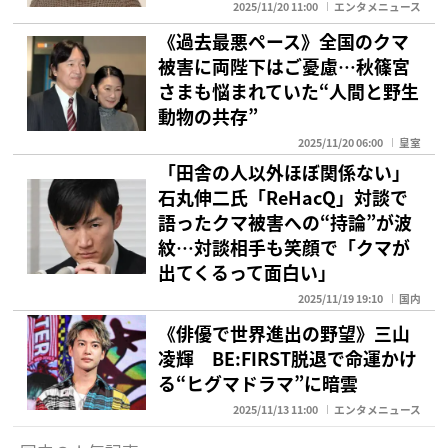
2025/11/20 11:00
エンタメニュース
《過去最悪ペース》全国のクマ
被害に両陛下はご憂慮…秋篠宮
さまも悩まれていた“人間と野生
動物の共存”
2025/11/20 06:00
皇室
「田舎の人以外ほぼ関係ない」
石丸伸二氏「ReHacQ」対談で
語ったクマ被害への“持論”が波
紋…対談相手も笑顔で「クマが
出てくるって面白い」
2025/11/19 19:10
国内
《俳優で世界進出の野望》三山
凌輝 BE:FIRST脱退で命運かけ
る“ヒグマドラマ”に暗雲
2025/11/13 11:00
エンタメニュース