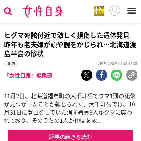
ヒグマ死骸付近で激しく損傷した遺体発見
昨年も老夫婦が頭や腕をかじられ…北海道渡
島半島の惨状
国内
投稿日：2023/11/03 18:38
『女性自身』編集部
11月2日、北海道福島町の大千軒岳でクマ1頭の死骸
が見つかったことが報じられた。大千軒岳では、10
月31日に登山をしていた消防署員3人がクマに襲わ
れており、そのうちの1人が仲間を救...
記事の続きを読む