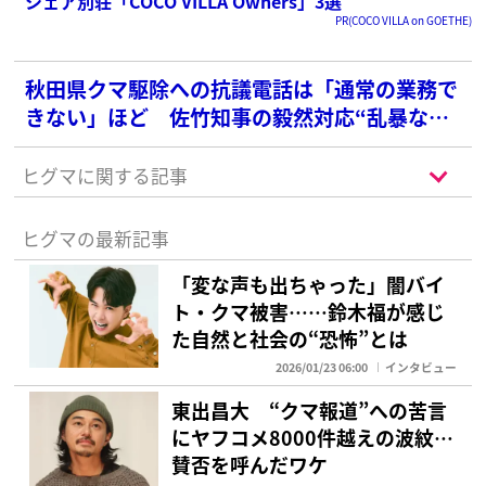
シェア別荘「COCO VILLA Owners」3選
PR(COCO VILLA on GOETHE)
秋田県クマ駆除への抗議電話は「通常の業務で
きない」ほど 佐竹知事の毅然対応“乱暴な電
話にはガチャン”が職員の励みに
ヒグマに関する記事
ヒグマの最新記事
「変な声も出ちゃった」闇バイ
ト・クマ被害……鈴木福が感じ
た自然と社会の“恐怖”とは
2026/01/23 06:00
インタビュー
東出昌大 “クマ報道”への苦言
にヤフコメ8000件越えの波紋…
賛否を呼んだワケ