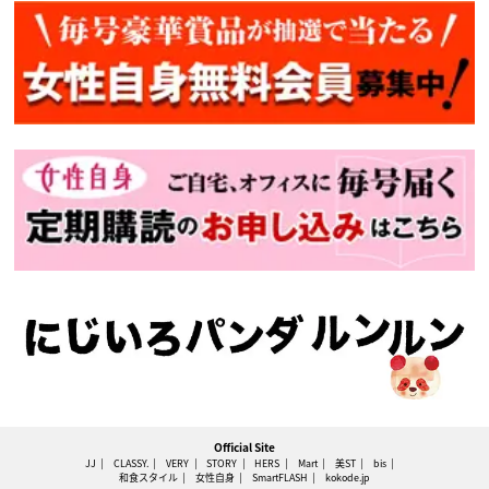
Official Site
JJ
CLASSY.
VERY
STORY
HERS
Mart
美ST
bis
和食スタイル
女性自身
SmartFLASH
kokode.jp