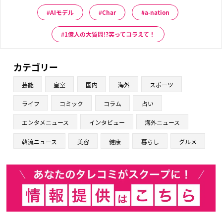
AIモデル
Char
a-nation
1億人の大質問!?笑ってコラえて！
カテゴリー
芸能
皇室
国内
海外
スポーツ
ライフ
コミック
コラム
占い
エンタメニュース
インタビュー
海外ニュース
韓流ニュース
美容
健康
暮らし
グルメ