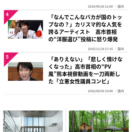
2024/09/26 11:00
国内
4
「なんでこんなバカが国のトッ
プなの？」カリスマ的な人気を
誇るアーティスト 高市首相
の“洋服選び”投稿に怒り爆発
2025/11/24 17:15
国内
5
「ありえない」「悲しく情けな
くなった」高市首相の“PV
風”熊本視察動画を一刀両断し
た「立憲女性議員コンビ」
2026/08/06 19:40
国内