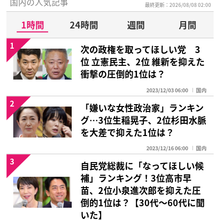
国内の人気記事
最終更新：2026/08/08 02:00
1時間
24時間
週間
月間
1
次の政権を取ってほしい党 3
位 立憲民主、2位 維新を抑えた
衝撃の圧倒的1位は？
2023/12/03 06:00
国内
2
「嫌いな女性政治家」ランキン
グ…3位生稲晃子、2位杉田水脈
を大差で抑えた1位は？
2023/12/16 06:00
国内
3
自民党総裁に「なってほしい候
補」ランキング！3位高市早
苗、2位小泉進次郎を抑えた圧
倒的1位は？【30代〜60代に聞
いた】