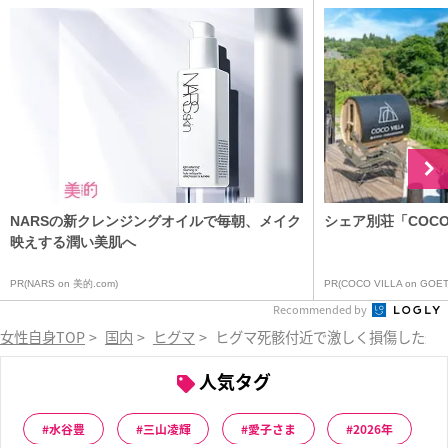
NARSの新クレンジングオイルで毎朝、メイク
シェア別荘「COCO V
映えする潤い美肌へ
PR(NARS on 美的.com)
PR(COCO VILLA on GOET
Recommended by
女性自身TOP
>
国内
>
ヒグマ
>
ヒグマ死骸付近で激しく損傷した遺
人気タグ
水谷豊
三山凌輝
愛子さま
2026年