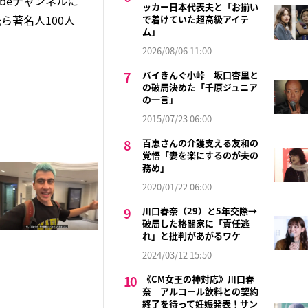
ubeチャンネルに
ッカー日本代表夫と「お揃い
ら著名人100人
で着けていた超高級アイテ
ム」
2026/08/06 11:00
バイきんぐ小峠 坂口杏里と
の破局決めた「千原ジュニア
の一言」
2015/07/23 06:00
百恵さんの介護支える友和の
覚悟「妻を楽にするのが夫の
務め」
2020/01/22 06:00
川口春奈（29）と5年交際→
破局した格闘家に「責任逃
れ」と批判があがるワケ
2024/03/12 15:50
《CM女王の神対応》川口春
奈 アルコール飲料との契約
終了を待って妊娠発表！サン