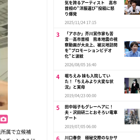
気を誇るアーティスト 高市
首相の“洋服選び”投稿に怒
り爆発
2025/11/24 17:15
「アホか」芥川賞作家も苦
言…高市首相 熊本地震の視
察動画が大炎上、被災地訪問
を“プロモーションビデオ
化”と波紋
2026/08/05 16:40
堀ちえみ 妹も入院してい
た！「ちえみより大変な状
況」と実母
2019/04/23 00:00
田中裕子もグレーヘアに！
夫・沢田研二とおそろい電車
デート
2019/07/05 06:00
無所属で立候補
川口春奈 極秘交際のなかサ