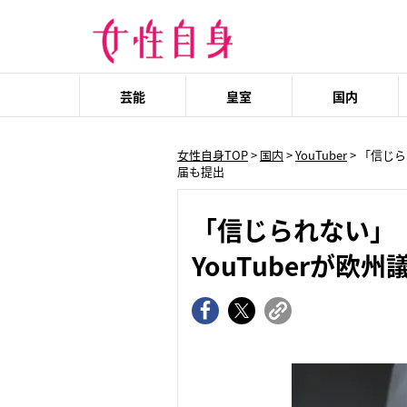
芸能
皇室
国内
女性自身TOP
>
国内
>
YouTuber
> 「信じ
届も提出
「信じられない」
YouTuberが