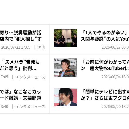
寄り…脱糞騒動が話
「1人でやるのが辛い」
店内で“犯人探し”す
ス関与疑惑”の人気YouTu
2026/07/21 17:05
国内
2026/06/27 06:0
r “スメハラ”告発も
「お前に何がわかって
と思う」批判...
ン 超大物YouTuber
17:05
エンタメニュース
2026/06/04 18:0
では」なこなこカッ
「簡単にテレビに出す
ード離婚…夫婦問題
か？」さらば東ブクロの“Y
13:40
エンタメニュース
2026/05/20 18:2