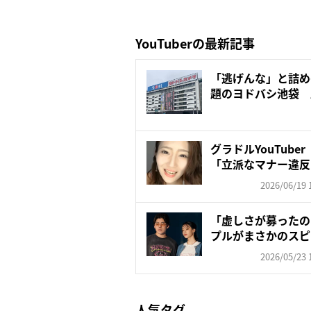
YouTuberの最新記事
「逃げんな」と詰め
題のヨドバシ池袋 
る...
グラドルYouTube
「立派なマナー違反だ
2026/06/19 
「虚しさが募ったの
プルがまさかのスピ
のプ...
2026/05/23 
人気タグ