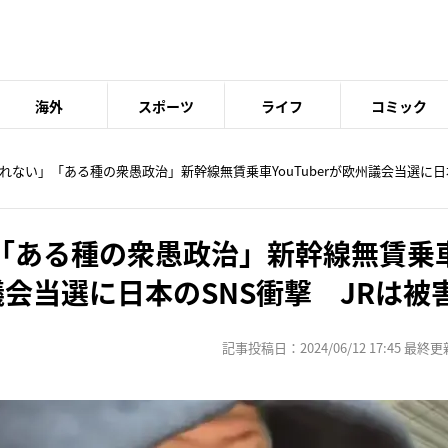
海外
スポーツ
ライフ
コミック
られない」「ある種の衆愚政治」新幹線無賃乗車YouTuberが欧州議会当選に日
「ある種の衆愚政治」新幹線無賃乗
欧州議会当選に日本のSNS衝撃 JRは
記事投稿日：2024/06/12 17:45 最終更新日