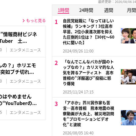
最終更新：2026/08/06 14
1時間
24時間
週間
月間
もっと見る
自民党総裁に「なってほしい
候補」ランキング！3位高市
早苗、2位小泉進次郎を抑え
”情報商材ビジネ
た圧倒的1位は？【30代〜60
ber 土...
代に聞いた】
0
エンタメニュース
2024/09/26 11:00
「なんでこんなバカが国のト
んの？」ホリエモ
ップなの？」カリスマ的な人
に突如ブチ切れ...
気を誇るアーティスト 高市
首相の“洋服選び”投稿に怒
0
エンタメニュース
り爆発
2025/11/24 17:15
のはやめません
ouTuberの...
「アホか」芥川賞作家も苦
言…高市首相 熊本地震の視
5
エンタメニュース
察動画が大炎上、被災地訪問
を“プロモーションビデオ
化”と波紋
2026/08/05 16:40