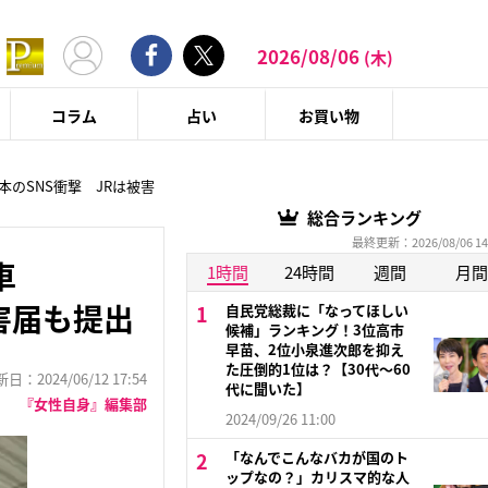
2026/08/06
(木)
コラム
占い
お買い物
本のSNS衝撃 JRは被害
総合ランキング
最終更新：2026/08/06 14
車
1時間
24時間
週間
月間
被害届も提出
自民党総裁に「なってほしい
候補」ランキング！3位高市
早苗、2位小泉進次郎を抑え
た圧倒的1位は？【30代〜60
：2024/06/12 17:54
代に聞いた】
『女性自身』編集部
2024/09/26 11:00
「なんでこんなバカが国のト
ップなの？」カリスマ的な人