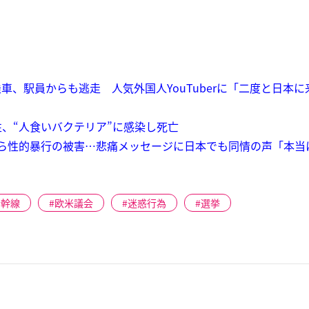
車、駅員からも逃走 人気外国人YouTuberに「二度と日本
、“人食いバクテリア”に感染し死亡
集団から性的暴行の被害…悲痛メッセージに日本でも同情の声「本
新幹線
欧米議会
迷惑行為
選挙