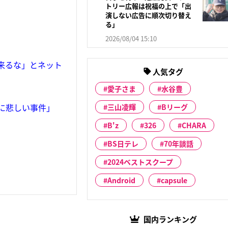
トリー広報は祝福の上で「出
演しない広告に順次切り替え
る」
2026/08/04 15:10
に来るな」とネット
人気タグ
愛子さま
水谷豊
当に悲しい事件」
三山凌輝
Bリーグ
B'z
326
CHARA
BS日テレ
70年談話
2024ベストスクープ
Android
capsule
国内ランキング