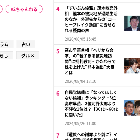
「ずいぶん優雅」茂木敏充外
2ちゃんねる
相 熊本の被災地が過酷生活
のなか…外遊先からの“コー
ヒーブレイク動画”に寄せら
れる疑問の声
2026/08/05 15:45
ラム
占い
高市早苗首相「ヘリから合
らし
グルメ
掌」の“軽すぎる被災地訪
問”に批判殺到…かたわらで
株を上げた“熊本選出”大臣
とは
2026/08/04 18:10
自民党総裁に「なってほしく
ない候補」ランキング…3位
高市早苗、2位河野太郎より
不評な1位は？【30代～60代
に聞いた】
2024/09/26 11:00
《遺族への謝罪より前に》イ
オン爆発で従業員死亡 ハビ