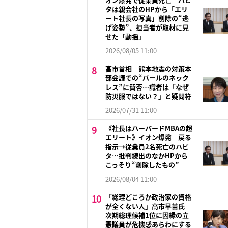
タは親会社のHPから「エリ
ート社長の写真」削除の“逃
げ姿勢”、担当者が取材に見
せた「動揺」
2026/08/05 11:00
高市首相 熊本地震の対策本
部会議での“パールのネック
レス”に賛否…識者は「なぜ
防災服ではない？」と疑問符
2026/07/31 11:00
《社長はハーバードMBAの超
エリート》イオン爆発 戻る
指示→従業員2名死亡のハビ
タ…批判続出のなかHPから
こっそり“削除したもの”
2026/08/04 11:00
「総理どころか政治家の資格
が全くない人」高市早苗氏
次期総理候補1位に因縁の立
憲議員が危機感あらわにする