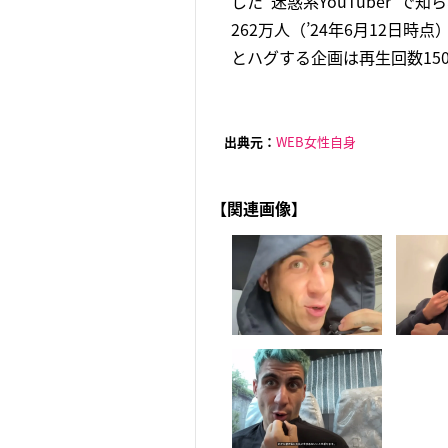
した”迷惑系YouTuber”
262万人（’24年6月12日
とハグする企画は再生回数1500
出典元：
WEB女性自身
【関連画像】