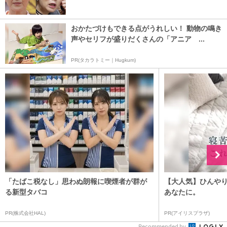
おかたづけもできる点がうれしい！ 動物の鳴き
声やセリフが盛りだくさんの「アニア ...
PR(タカラトミー｜Hugkum)
「たばこ税なし」思わぬ朗報に喫煙者が群が
【大人気】ひんや
る新型タバコ
あなたに。
PR(株式会社HAL)
PR(アイリスプラザ)
Recommended by