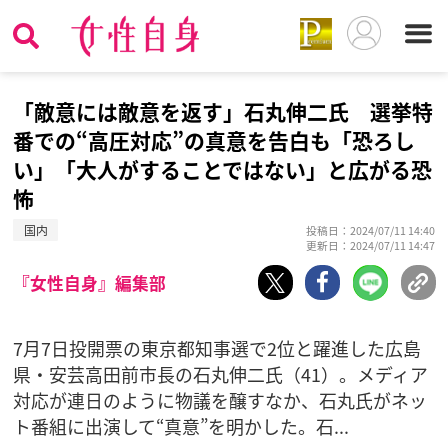
「敵意には敵意を返す」石丸伸二氏 選挙特
番での“高圧対応”の真意を告白も「恐ろし
い」「大人がすることではない」と広がる恐
怖
国内
投稿日：2024/07/11 14:40
更新日：2024/07/11 14:47
『女性自身』編集部
7月7日投開票の東京都知事選で2位と躍進した広島
県・安芸高田前市長の石丸伸二氏（41）。メディア
対応が連日のように物議を醸すなか、石丸氏がネッ
ト番組に出演して“真意”を明かした。石...