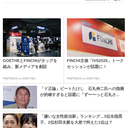
GOETHEとFINCHIがタッグを
FINCHI主催「IVS2026」トーク
組み、新メディアを創設
セッションが話題に！
PR(FINCHI on GOETHE)
PR(FINCHI on GOETHE)
「ド正論」ビートたけし 石丸伸二氏への指摘
が的確すぎると話題に「ず〜〜っと石丸さ...
「嫌いな女性政治家」ランキング…3位生稲晃
子、2位杉田水脈を大差で抑えた1位は？