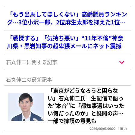
「もう出馬してほしくない」高齢議員ランキン
グ…3位小沢一郎、2位麻生太郎を抑えた1位
は？
「戦慄する」「気持ち悪い」“11年不倫”神奈
川県・黒岩知事の超卑猥メールにネット震撼
石丸伸二に関する記事
石丸伸二の最新記事
「東京がどうなろうと困らな
い」石丸伸二氏 生配信で語っ
た“本音”に「都知事選はいった
い何だったのか」と疑問の声…
一部で擁護の意見も
2026/06/03 06:00
国内