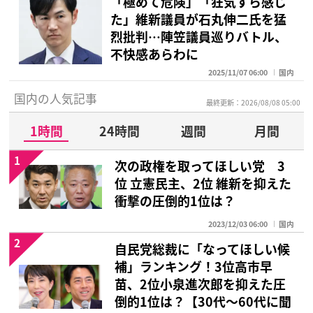
「極めて危険」「狂気すら感じ
た」維新議員が石丸伸二氏を猛
烈批判…陣笠議員巡りバトル、
不快感あらわに
2025/11/07 06:00
国内
国内の人気記事
最終更新：2026/08/08 05:00
1時間
24時間
週間
月間
1
次の政権を取ってほしい党 3
位 立憲民主、2位 維新を抑えた
衝撃の圧倒的1位は？
2023/12/03 06:00
国内
2
自民党総裁に「なってほしい候
補」ランキング！3位高市早
苗、2位小泉進次郎を抑えた圧
倒的1位は？【30代〜60代に聞