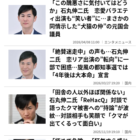
「この醜悪さに気付いてはどう
か」石丸伸二氏 恋愛バラエテ
ィ出演も“笑い者”に…まさかの
同情示した“犬猿の仲”の元国会
議員
2026/04/08 11:00
エンタメニュース
「絶賛迷走中」の声も…石丸伸
二氏 恋リア出演の”転向”に一
部で困惑…旋風の都知事選では
「4年後は大本命」宣言
2026/03/27 19:20
国内
「田舎の人以外ほぼ関係ない」
石丸伸二氏「ReHacQ」対談で
語ったクマ被害への“持論”が波
紋…対談相手も笑顔で「クマが
出てくるって面白い」
2025/11/19 19:10
国内