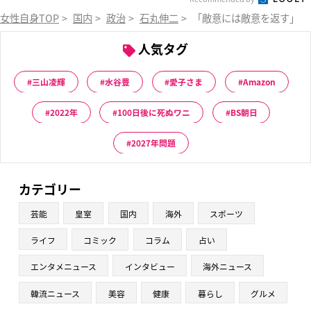
女性自身TOP
>
国内
>
政治
>
石丸伸二
>
「敵意には敵意を返す」石
人気タグ
三山凌輝
水谷豊
愛子さま
Amazon
2022年
100日後に死ぬワニ
BS朝日
2027年問題
カテゴリー
芸能
皇室
国内
海外
スポーツ
ライフ
コミック
コラム
占い
エンタメニュース
インタビュー
海外ニュース
韓流ニュース
美容
健康
暮らし
グルメ