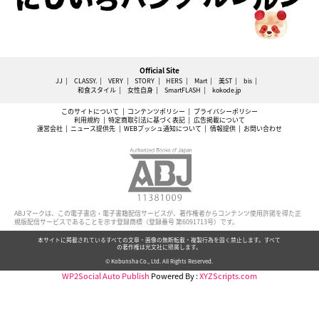
Official Site
JJ
CLASSY.
VERY
STORY
HERS
Mart
美ST
bis
和食スタイル
女性自身
SmartFLASH
kokode.jp
このサイトについて
コンテンツポリシー
プライバシーポリシー
利用規約
特定商取引法に基づく表記
広告掲載について
運営会社
ニュース提供先
WEBプッシュ通知について
情報提供
お問い合わせ
ABJマークは、この電子書店・電子書籍配信サービスが、著作権者からコンテンツ使用許諾を得た正
規版配信サービスであることを示す登録商標（登録番号 第6091713号）です。
本サイトに掲載されているすべての文章・画像の無断転載・複製行為を固く禁止します。すべて
の著作権は光文社に帰属します。
© Kobunsha Co., Ltd. All Rights Reserved.
WP2Social Auto Publish
Powered By :
XYZScripts.com