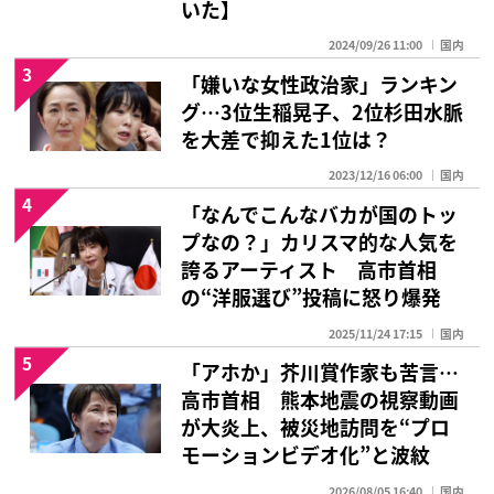
いた】
2024/09/26 11:00
国内
3
「嫌いな女性政治家」ランキン
グ…3位生稲晃子、2位杉田水脈
を大差で抑えた1位は？
2023/12/16 06:00
国内
4
「なんでこんなバカが国のトッ
プなの？」カリスマ的な人気を
誇るアーティスト 高市首相
の“洋服選び”投稿に怒り爆発
2025/11/24 17:15
国内
5
「アホか」芥川賞作家も苦言…
高市首相 熊本地震の視察動画
が大炎上、被災地訪問を“プロ
モーションビデオ化”と波紋
2026/08/05 16:40
国内