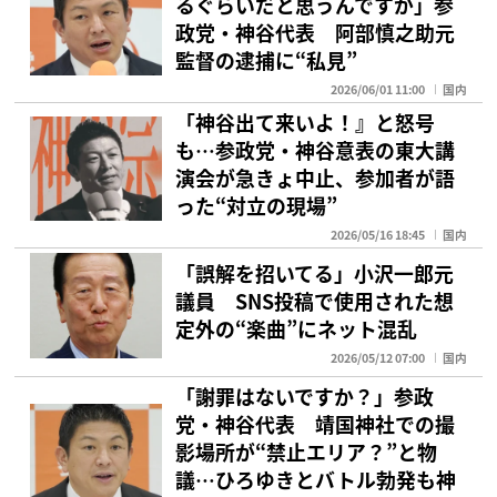
るぐらいだと思うんですが」参
政党・神谷代表 阿部慎之助元
監督の逮捕に“私見”
2026/06/01 11:00
国内
「神谷出て来いよ！』と怒号
も…参政党・神谷意表の東大講
演会が急きょ中止、参加者が語
った“対立の現場”
2026/05/16 18:45
国内
「誤解を招いてる」小沢一郎元
議員 SNS投稿で使用された想
定外の“楽曲”にネット混乱
2026/05/12 07:00
国内
「謝罪はないですか？」参政
党・神谷代表 靖国神社での撮
影場所が“禁止エリア？”と物
議…ひろゆきとバトル勃発も神