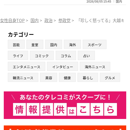
2026/08/05 15:45
国内
女性自身TOP
>
国内
>
政治
>
参政党
>
「珍しく怒ってる」大越キャ
カテゴリー
芸能
皇室
国内
海外
スポーツ
ライフ
コミック
コラム
占い
エンタメニュース
インタビュー
海外ニュース
韓流ニュース
美容
健康
暮らし
グルメ