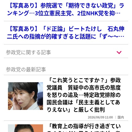
【写真あり】参院選で「期待できない政党」ラ
ンキング…3位立憲民主党、2位NHK党を抑え
た第1位は？
【写真あり】「ド正論」ビートたけし 石丸伸
二氏への指摘が的確すぎると話題に「ず〜〜っ
と石丸さんに思ってたのがまさにコレ」
参政党に関する記事
参政党の最新記事
「これ笑うとこですか？」参政
党議員 質疑中の高市氏の態度
を怒りの追及…特定政党排除の
国民会議は「民主主義としてあ
りえない」と厳しく批判
2026/06/09 11:00
国内
「教育上の指導が行き過ぎてい