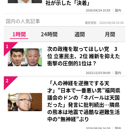
社が示した「決着」
2026/04/24 15:55
国内
国内の人気記事
最終更新：2026/08/08 20:00
1時間
24時間
週間
月間
1
次の政権を取ってほしい党 3
位 立憲民主、2位 維新を抑えた
衝撃の圧倒的1位は？
2023/12/03 06:00
国内
2
「人の神経を逆撫でする天
才」”日本で一番悪い男”福岡県
議会のドンの「ネパールは天国
だった」発言に批判続出…隣県
の熊本は地震で過酷な避難生活
中の“無神経”ぶり
2026/08/06 16:30
国内