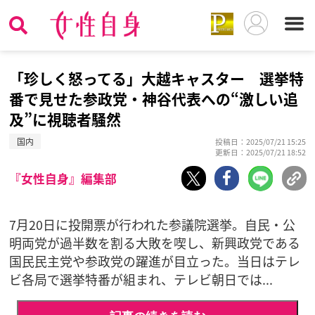
「珍しく怒ってる」大越キャスター 選挙特
番で見せた参政党・神谷代表への“激しい追
及”に視聴者騒然
国内
投稿日：2025/07/21 15:25
更新日：2025/07/21 18:52
『女性自身』編集部
7月20日に投開票が行われた参議院選挙。自民・公
明両党が過半数を割る大敗を喫し、新興政党である
国民民主党や参政党の躍進が目立った。当日はテレ
ビ各局で選挙特番が組まれ、テレビ朝日では...