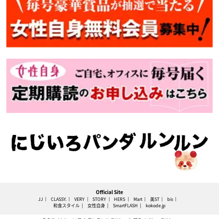
Official Site
JJ
CLASSY.
VERY
STORY
HERS
Mart
美ST
bis
和食スタイル
女性自身
SmartFLASH
kokode.jp