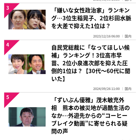
3
「嫌いな女性政治家」ランキン
グ…3位生稲晃子、2位杉田水脈
を大差で抑えた1位は？
2023/12/16 06:00
国内
4
自民党総裁に「なってほしい候
補」ランキング！3位高市早
苗、2位小泉進次郎を抑えた圧
倒的1位は？【30代〜60代に聞
いた】
2024/09/26 11:00
国内
5
「ずいぶん優雅」茂木敏充外
相 熊本の被災地が過酷生活の
なか…外遊先からの“コーヒー
ブレイク動画”に寄せられる疑
問の声