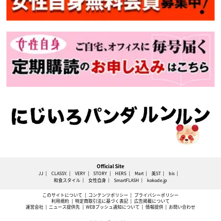
Official Site
JJ
CLASSY.
VERY
STORY
HERS
Mart
美ST
bis
和食スタイル
女性自身
SmartFLASH
kokode.jp
このサイトについて
コンテンツポリシー
プライバシーポリシー
利用規約
特定商取引法に基づく表記
広告掲載について
運営会社
ニュース提供先
WEBプッシュ通知について
情報提供
お問い合わせ