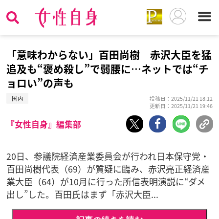
「意味わからない」百田尚樹 赤沢大臣を猛
追及も“褒め殺し”で弱腰に…ネットでは“チ
ョロい”の声も
国内
投稿日：2025/11/21 18:12
更新日：2025/11/21 19:46
『女性自身』編集部
20日、参議院経済産業委員会が行われ日本保守党・
百田尚樹代表（69）が質疑に臨み、赤沢亮正経済産
業大臣（64）が10月に行った所信表明演説に“ダメ
出し”した。百田氏はまず「赤沢大臣...