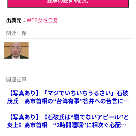
記事の続きを読む
出典元：
WEB女性自身
関連画像
関連記事
【写真あり】「マジでいちいちうるさい」石破
茂氏 高市首相の“台湾有事”答弁への苦言に支
持者が激怒も…中国は“正面から攻撃”宣言で高
まる国民の不安
【写真あり】《石破氏は“寝てないアピール”と
炎上》高市首相 “2時間睡眠”に相次ぐ心配の
声…支持率の差でついた“明暗”