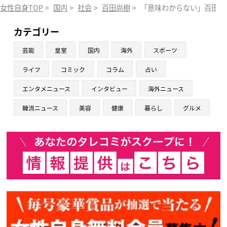
女性自身TOP
>
国内
>
社会
>
百田尚樹
>
「意味わからない」百田尚
カテゴリー
芸能
皇室
国内
海外
スポーツ
ライフ
コミック
コラム
占い
エンタメニュース
インタビュー
海外ニュース
韓流ニュース
美容
健康
暮らし
グルメ