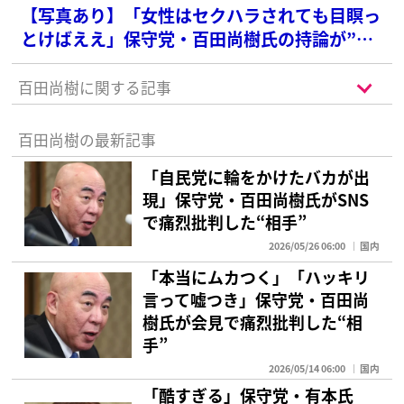
【写真あり】「女性はセクハラされても目瞑っ
とけばええ」保守党・百田尚樹氏の持論が”女
性蔑視“と物議…昨年も「30超えたら子宮摘
出」発言で炎上
百田尚樹に関する記事
百田尚樹の最新記事
「自民党に輪をかけたバカが出
現」保守党・百田尚樹氏がSNS
で痛烈批判した“相手”
2026/05/26 06:00
国内
「本当にムカつく」「ハッキリ
言って嘘つき」保守党・百田尚
樹氏が会見で痛烈批判した“相
手”
2026/05/14 06:00
国内
「酷すぎる」保守党・有本氏