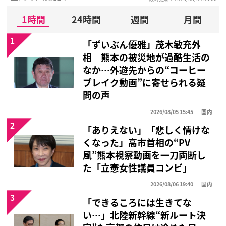
1時間
24時間
週間
月間
1
「ずいぶん優雅」茂木敏充外
相 熊本の被災地が過酷生活の
なか…外遊先からの“コーヒー
ブレイク動画”に寄せられる疑
問の声
2026/08/05 15:45
国内
2
「ありえない」「悲しく情けな
くなった」高市首相の“PV
風”熊本視察動画を一刀両断し
た「立憲女性議員コンビ」
2026/08/06 19:40
国内
3
「できるころには生きてな
い…」北陸新幹線“新ルート決