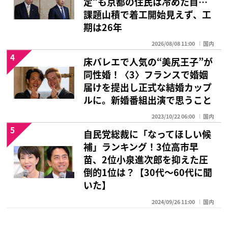
定”も京都の住民は冷めた目…
課題山積で着工開始見えず、工
期は26年
2026/08/08 11:00
国内
4
床バレエで人気の“美尻王子”が
同性婚！〈3〉フランスで婚姻
届けを提出し正式な結婚カップ
ルに。新婚番組出演で思うこと
2023/10/22 06:00
国内
5
自民党総裁に「なってほしい候
補」ランキング！3位高市早
苗、2位小泉進次郎を抑えた圧
倒的1位は？【30代〜60代に聞
いた】
2024/09/26 11:00
国内