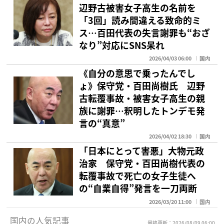
辺野古被害女子高生の名前を
「3回」読み間違える致命的ミ
ス…百田代表の失言謝罪も“おざ
なり”対応にSNS呆れ
2026/04/03 06:00
国内
《自分の意思で乗ったんでし
ょ》保守党・百田尚樹氏 辺野
古転覆事故・被害女子高生の親
族に謝罪…釈明したトンデモ発
言の“真意”
2026/04/02 18:30
国内
「日本にとって害悪」大物元政
治家 保守党・百田尚樹代表の
転覆事故で死亡の女子生徒へ
の“自業自得”発言を一刀両断
2026/03/20 11:00
国内
国内の人気記事
最終更新：2026/08/09 06:00