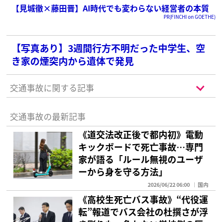
【見城徹×藤田晋】AI時代でも変わらない経営者の本質
PR(FINCHI on GOETHE)
【写真あり】3週間行方不明だった中学生、空
き家の煙突内から遺体で発見
交通事故に関する記事
交通事故の最新記事
《道交法改正後で都内初》電動
キックボードで死亡事故…専門
家が語る「ルール無視のユーザ
ーから身を守る方法」
2026/06/22 06:00
国内
《高校生死亡バス事故》“代役運
転”報道でバス会社の杜撰さが浮