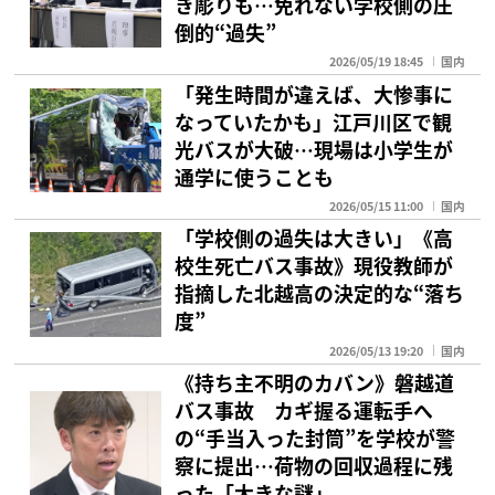
き彫りも…免れない学校側の圧
倒的“過失”
2026/05/19 18:45
国内
「発生時間が違えば、大惨事に
なっていたかも」江戸川区で観
光バスが大破…現場は小学生が
通学に使うことも
2026/05/15 11:00
国内
「学校側の過失は大きい」《高
校生死亡バス事故》現役教師が
指摘した北越高の決定的な“落ち
度”
2026/05/13 19:20
国内
《持ち主不明のカバン》磐越道
バス事故 カギ握る運転手へ
の“手当入った封筒”を学校が警
察に提出…荷物の回収過程に残
った「大きな謎」