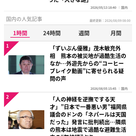
2026/05/13 18:40
国内
国内の人気記事
最終更新：2026/08/09 08:00
1時間
24時間
週間
月間
1
「ずいぶん優雅」茂木敏充外
相 熊本の被災地が過酷生活の
なか…外遊先からの“コーヒー
ブレイク動画”に寄せられる疑
問の声
2026/08/05 15:45
国内
2
「人の神経を逆撫でする天
才」”日本で一番悪い男”福岡県
議会のドンの「ネパールは天国
だった」発言に批判続出…隣県
の熊本は地震で過酷な避難生活