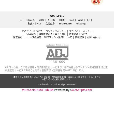
Official Site
JJ
CLASSY.
VERY
STORY
HERS
Mart
美ST
bis
和食スタイル
女性自身
SmartFLASH
kokode.jp
このサイトについて
コンテンツポリシー
プライバシーポリシー
利用規約
特定商取引法に基づく表記
広告掲載について
運営会社
ニュース提供先
WEBプッシュ通知について
情報提供
お問い合わせ
ABJマークは、この電子書店・電子書籍配信サービスが、著作権者からコンテンツ使用許諾を得た正
規版配信サービスであることを示す登録商標（登録番号 第6091713号）です。
本サイトに掲載されているすべての文章・画像の無断転載・複製行為を固く禁止します。すべて
の著作権は光文社に帰属します。
© Kobunsha Co., Ltd. All Rights Reserved.
WP2Social Auto Publish
Powered By :
XYZScripts.com