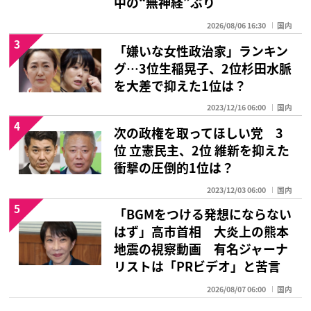
中の“無神経”ぶり
2026/08/06 16:30
国内
3
「嫌いな女性政治家」ランキン
グ…3位生稲晃子、2位杉田水脈
を大差で抑えた1位は？
2023/12/16 06:00
国内
4
次の政権を取ってほしい党 3
位 立憲民主、2位 維新を抑えた
衝撃の圧倒的1位は？
2023/12/03 06:00
国内
5
「BGMをつける発想にならない
はず」高市首相 大炎上の熊本
地震の視察動画 有名ジャーナ
リストは「PRビデオ」と苦言
2026/08/07 06:00
国内