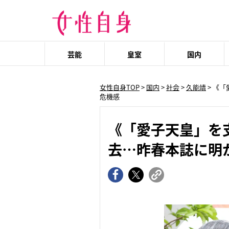
芸能
皇室
国内
女性自身TOP
>
国内
>
社会
>
久能靖
> 《
危機感
《「愛子天皇」を
去…昨春本誌に明