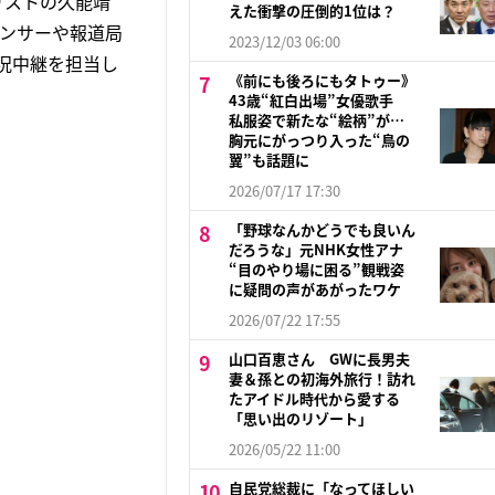
リストの久能靖
えた衝撃の圧倒的1位は？
ウンサーや報道局
2023/12/03 06:00
況中継を担当し
《前にも後ろにもタトゥー》
43歳“紅白出場”女優歌手
私服姿で新たな“絵柄”が…
胸元にがっつり入った“鳥の
翼”も話題に
2026/07/17 17:30
「野球なんかどうでも良いん
だろうな」元NHK女性アナ
“目のやり場に困る”観戦姿
に疑問の声があがったワケ
2026/07/22 17:55
山口百恵さん GWに長男夫
妻＆孫との初海外旅行！訪れ
たアイドル時代から愛する
「思い出のリゾート」
2026/05/22 11:00
自民党総裁に「なってほしい