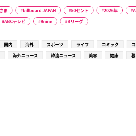
さま
billboard JAPAN
50セント
2026年
A
ABCテレビ
9nine
Bリーグ
国内
海外
スポーツ
ライフ
コミック
コ
海外ニュース
韓流ニュース
美容
健康
暮