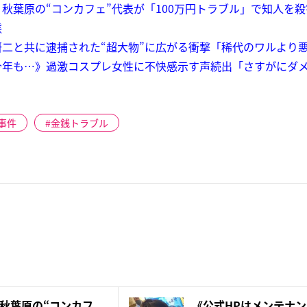
秋葉原の“コンカフェ”代表が「100万円トラブル」で知人を
態
二と共に逮捕された“超大物”に広がる衝撃「稀代のワルより
今年も…》過激コスプレ女性に不快感示す声続出「さすがにダ
事件
金銭トラブル
秋葉原の“コンカフ
《公式HPはメンテナ