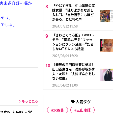
殺害未遂容疑…囁か
「やばすぎる」中山美穂の実
妹女優 “独りよがりな差し
入れ”に「自分勝手にもほど
悪そう」
がある」と批判の声
メでしょ」
2024/07/12 19:58
「きわどくて心配」TWICE・
モモ “両脇丸見え”ファッ
ションにファン沸騰…“だら
しない”ドレスも話題
2026/06/04 16:20
《義兄の三回忌法要に参加》
山口百恵さん 義姉が明かす
夫・友和と「夫婦げんかをし
ない理由」
2026/04/02 11:00
もっと見る
人気タグ
水谷豊
三山凌輝
ンス中》大田区・営