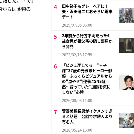
と報じた。「5月
田中裕子もグレーヘアに！
内からは薬物の
夫・沢田研二とおそろい電車
デート
2019/07/05 06:00
2年前から行方不明だった4
歳女児が祖父宅の隠し部屋か
ら発見
2022/02/16 17:59
「ビジュ戻してる」“王子
様”37歳の元戦隊ヒーロー俳
優 ふっくらビジュアルから
の“激やせ”回帰にSNS騒
然…語っていた“加齢を気に
しない”心境
2026/08/08 11:00
菅野美穂長男がイケメンすぎ
ると話題 公園で堺雅人より
有名人
2018/05/24 16:00