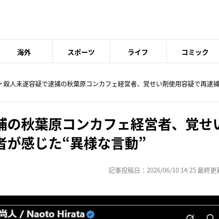
海外
スポーツ
ライフ
コミック
> 殺人未遂容疑で逮捕の秋葉原コンカフェ経営者、覚せい剤使用容疑で再逮捕
捕の秋葉原コンカフェ経営者、覚せ
者が感じた“異様な言動”
記事投稿日：2026/06/10 14:25 最終更新日