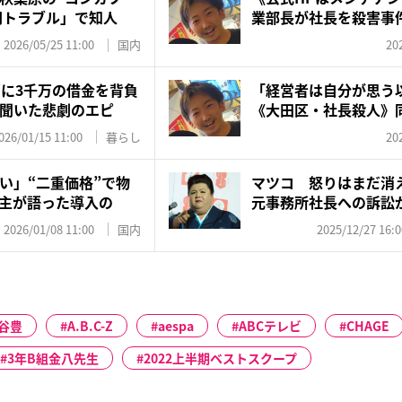
万円トラブル」で知人
業部長が社長を殺害事
さ...
2026/05/25 11:00
国内
20
ずに3千万の借金を背負
「経営者は自分が思う
聞いた悲劇のエピ
《大田区・社長殺人》
長 “...
026/01/15 11:00
暮らし
20
い」“二重価格”で物
マツコ 怒りはまだ消
主が語った導入の
元事務所社長への訴訟
る理...
2026/01/08 11:00
国内
2025/12/27 16:0
谷豊
A.B.C-Z
aespa
ABCテレビ
CHAGE
3年B組金八先生
2022上半期ベストスクープ