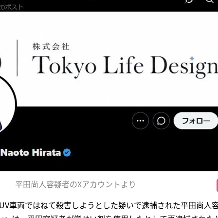
平田尚人容疑者のXアカウントより
をSUV車両ではねて殺害しようとした疑いで逮捕された平田尚人容