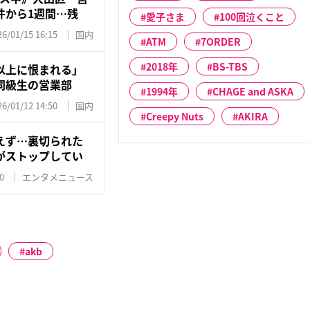
件から1週間…残
愛子さま
100回泣くこと
26/01/15 16:15
国内
ATM
7ORDER
2018年
BS-TBS
以上に恨まれる」
同級生の営業部
1994年
CHAGE and ASKA
26/01/12 14:50
国内
Creepy Nuts
AKIRA
えず…裏切られた
がストップしてい
0
エンタメニュース
akb