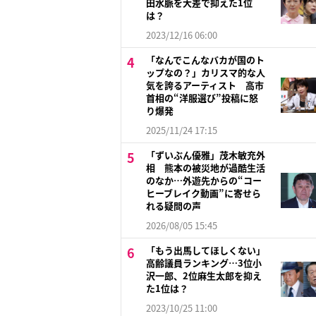
田水脈を大差で抑えた1位
は？
2023/12/16 06:00
「なんでこんなバカが国のト
ップなの？」カリスマ的な人
気を誇るアーティスト 高市
首相の“洋服選び”投稿に怒
り爆発
2025/11/24 17:15
「ずいぶん優雅」茂木敏充外
相 熊本の被災地が過酷生活
のなか…外遊先からの“コー
ヒーブレイク動画”に寄せら
れる疑問の声
2026/08/05 15:45
「もう出馬してほしくない」
高齢議員ランキング…3位小
沢一郎、2位麻生太郎を抑え
た1位は？
2023/10/25 11:00