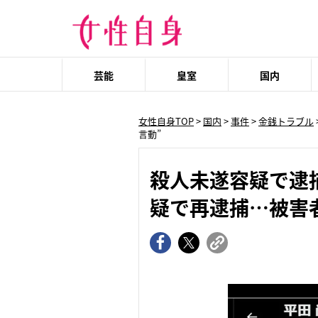
芸能
皇室
国内
女性自身TOP
>
国内
>
事件
>
金銭トラブル
言動”
殺人未遂容疑で逮
疑で再逮捕…被害