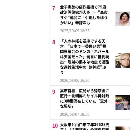
金子恵美の痛烈指摘で75歳
政治評論家が大炎上…“高市
サゲ”連発に「引退したほう
がいい」辛辣声も
2025/10/09 18:55
「人の神経を逆撫でする天
才」”日本で一番悪い男”福
岡県議会のドンの「ネパール
は天国だった」発言に批判続
出…隣県の熊本は地震で過酷
な避難生活中の“無神経”ぶ
り
2026/08/06 16:30
高市首相 広島から帰京後に
直行…北朝鮮ミサイル発射時
に3時間滞在していた「意外
な場所」
2026/08/07 18:50
大阪市と山口市で年36528円
差！「主要都市」介護保険料