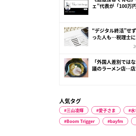
ェ”代表が「100
を...
“デジタル終活”せ
った人も…税理士に
ソ...
2
「外国人差別ではな
議のラーメン店…店
「真...
人気タグ
三山凌輝
愛子さま
水
Boom Trigger
bayfm