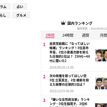
ラム
占い
らし
グルメ
国内ランキング
最終更新：2026/08/08 22
1時間
24時間
週間
月間
自民党総裁に「なってほしい
候補」ランキング！3位高市
早苗、2位小泉進次郎を抑え
た圧倒的1位は？【30代〜60
代に聞いた】
2024/09/26 11:00
次の政権を取ってほしい党
3位 立憲民主、2位 維新を抑
えた衝撃の圧倒的1位は？
2023/12/03 06:00
「嫌いな女性政治家」ランキ
ング…3位生稲晃子、2位杉