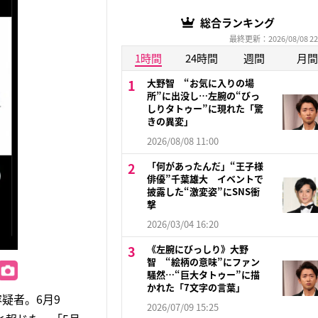
総合ランキング
最終更新：2026/08/08 22
1時間
24時間
週間
月間
大野智 “お気に入りの場
所”に出没し…左腕の“びっ
しりタトゥー”に現れた「驚
きの異変」
2026/08/08 11:00
「何があったんだ」“王子様
俳優”千葉雄大 イベントで
披露した“激変姿”にSNS衝
撃
2026/03/04 16:20
《左腕にびっしり》大野
智 “絵柄の意味”にファン
騒然…“巨大タトゥー”に描
かれた「7文字の言葉」
疑者。6月9
2026/07/09 15:25