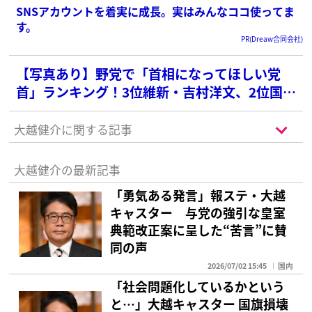
SNSアカウントを着実に成長。実はみんなココ使ってま
す。
PR(Dreaw合同会社)
【写真あり】野党で「首相になってほしい党
首」ランキング！3位維新・吉村洋文、2位国
民・玉木雄一郎を抑えた1位は？
大越健介に関する記事
大越健介の最新記事
「勇気ある発言」報ステ・大越
キャスター 与党の強引な皇室
典範改正案に呈した“苦言”に賛
同の声
2026/07/02 15:45
国内
「社会問題化しているかという
と…」大越キャスター 国旗損壊