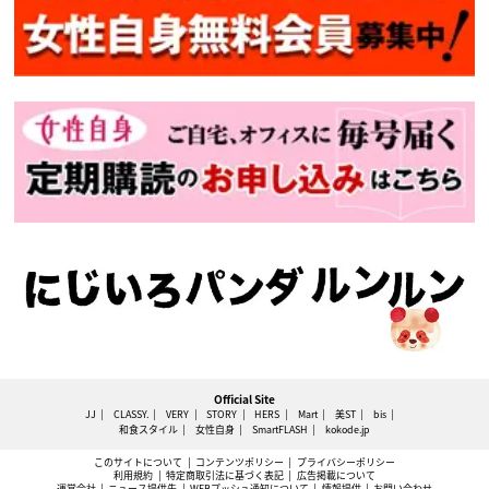
Official Site
JJ
CLASSY.
VERY
STORY
HERS
Mart
美ST
bis
和食スタイル
女性自身
SmartFLASH
kokode.jp
このサイトについて
コンテンツポリシー
プライバシーポリシー
利用規約
特定商取引法に基づく表記
広告掲載について
運営会社
ニュース提供先
WEBプッシュ通知について
情報提供
お問い合わせ