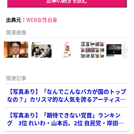
記事の続きを読む
出典元：
WEB女性自身
関連画像
関連記事
【写真あり】「なんでこんなバカが国のトップ
なの？」カリスマ的な人気を誇るアーティス
ト 高市首相の“洋服選び”投稿に怒り爆発
【写真あり】「期待できない党首」ランキン
グ 3位 れいわ・山本氏、2位 自民党・岸田首
相を抑えた圧倒的1位は？