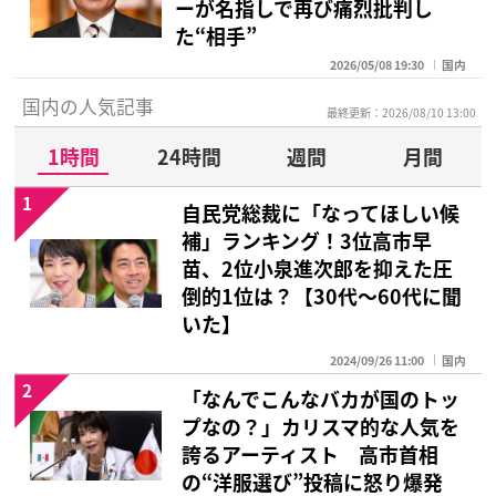
ーが名指しで再び痛烈批判し
た“相手”
2026/05/08 19:30
国内
国内の人気記事
最終更新：2026/08/10 13:00
1時間
24時間
週間
月間
1
自民党総裁に「なってほしい候
補」ランキング！3位高市早
苗、2位小泉進次郎を抑えた圧
倒的1位は？【30代〜60代に聞
いた】
2024/09/26 11:00
国内
2
「なんでこんなバカが国のトッ
プなの？」カリスマ的な人気を
誇るアーティスト 高市首相
の“洋服選び”投稿に怒り爆発