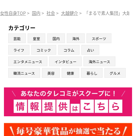
女性自身TOP
>
国内
>
社会
>
大越健介
>
「まるで素人集団」大越キ
カテゴリー
芸能
皇室
国内
海外
スポーツ
ライフ
コミック
コラム
占い
エンタメニュース
インタビュー
海外ニュース
韓流ニュース
美容
健康
暮らし
グルメ