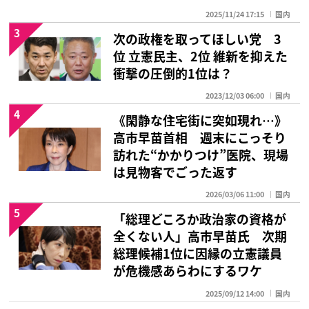
2025/11/24 17:15
国内
3
次の政権を取ってほしい党 3
位 立憲民主、2位 維新を抑えた
衝撃の圧倒的1位は？
2023/12/03 06:00
国内
4
《閑静な住宅街に突如現れ…》
高市早苗首相 週末にこっそり
訪れた“かかりつけ”医院、現場
は見物客でごった返す
2026/03/06 11:00
国内
5
「総理どころか政治家の資格が
全くない人」高市早苗氏 次期
総理候補1位に因縁の立憲議員
が危機感あらわにするワケ
2025/09/12 14:00
国内