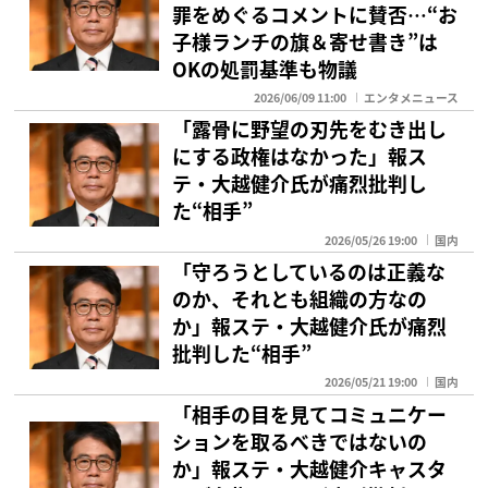
罪をめぐるコメントに賛否…“お
子様ランチの旗＆寄せ書き”は
OKの処罰基準も物議
2026/06/09 11:00
エンタメニュース
「露骨に野望の刃先をむき出し
にする政権はなかった」報ス
テ・大越健介氏が痛烈批判し
た“相手”
2026/05/26 19:00
国内
「守ろうとしているのは正義な
のか、それとも組織の方なの
か」報ステ・大越健介氏が痛烈
批判した“相手”
2026/05/21 19:00
国内
「相手の目を見てコミュニケー
ションを取るべきではないの
か」報ステ・大越健介キャスタ