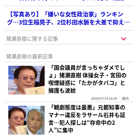
波紋…衆院選でも“半ケツビラ配り”写真が炎上
【写真あり】「嫌いな女性政治家」ランキン
グ…3位生稲晃子、2位杉田水脈を大差で抑えた
1位は？
猪瀬直樹に関する記事
猪瀬直樹の最新記事
「国会議員が言っちゃダメでし
ょ」猪瀬直樹 体操女子・宮田の
喫煙疑惑に「たかがタバコ」と
擁護も波紋
2024/07/19 16:30
国内
「観劇態度は最悪」元都知事の
マナー違反をラサール石井も証
言…犯人探しは“存命中の2
人”に集中