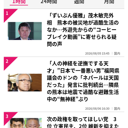
1時間
24時間
週間
月間
1
「ずいぶん優雅」茂木敏充外
相 熊本の被災地が過酷生活の
なか…外遊先からの“コーヒー
ブレイク動画”に寄せられる疑
問の声
2026/08/05 15:45
国内
2
「人の神経を逆撫でする天
才」”日本で一番悪い男”福岡県
議会のドンの「ネパールは天国
だった」発言に批判続出…隣県
の熊本は地震で過酷な避難生活
中の“無神経”ぶり
2026/08/06 16:30
国内
3
次の政権を取ってほしい党 3
位 立憲民主、2位 維新を抑えた