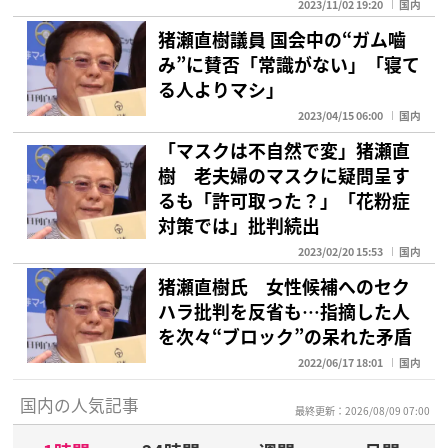
2023/11/02 19:20
国内
猪瀬直樹議員 国会中の“ガム嚙
み”に賛否「常識がない」「寝て
る人よりマシ」
2023/04/15 06:00
国内
「マスクは不自然で変」猪瀬直
樹 老夫婦のマスクに疑問呈す
るも「許可取った？」「花粉症
対策では」批判続出
2023/02/20 15:53
国内
猪瀬直樹氏 女性候補へのセク
ハラ批判を反省も…指摘した人
を次々“ブロック”の呆れた矛盾
2022/06/17 18:01
国内
国内の人気記事
最終更新：2026/08/09 07:00