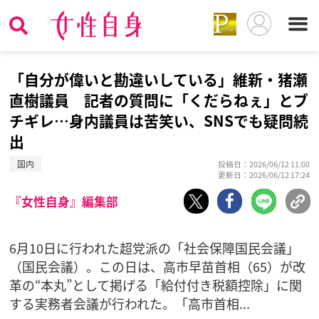
「自分が偉いと勘違いしている」維新・猪瀬
直樹議員 記者の質問に「くだらねぇ」とブ
チギレ…身内議員は苦笑い、SNSでも疑問続
出
国内
投稿日：2026/06/12 11:00
更新日：2026/06/12 17:24
『女性自身』編集部
6月10日に行われた超党派の「社会保障国民会議」
（国民会議）。この日は、高市早苗首相（65）が改
革の“本丸”として掲げる「給付付き税額控除」に関
する実務者会議が行われた。「高市首相...