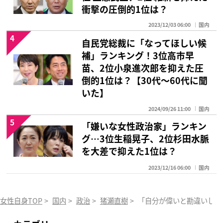
衝撃の圧倒的1位は？
2023/12/03 06:00
国内
4
自民党総裁に「なってほしい候
補」ランキング！3位高市早
苗、2位小泉進次郎を抑えた圧
倒的1位は？【30代〜60代に聞
いた】
2024/09/26 11:00
国内
5
「嫌いな女性政治家」ランキン
グ…3位生稲晃子、2位杉田水脈
を大差で抑えた1位は？
2023/12/16 06:00
国内
女性自身TOP
>
国内
>
政治
>
猪瀬直樹
>
「自分が偉いと勘違いして