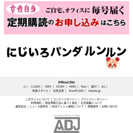
Official Site
JJ
CLASSY.
VERY
STORY
HERS
Mart
美ST
bis
和食スタイル
女性自身
SmartFLASH
kokode.jp
このサイトについて
コンテンツポリシー
プライバシーポリシー
利用規約
特定商取引法に基づく表記
広告掲載について
運営会社
ニュース提供先
WEBプッシュ通知について
情報提供
お問い合わせ