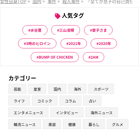
女性自身TOP
>
国内
>
事件
>
殺人事件
>
「全てが息子の自己責任と…
人気タグ
水谷豊
三山凌輝
愛子さま
3時のヒロイン
2021年
2020年
BUMP OF CHICKEN
2AM
カテゴリー
芸能
皇室
国内
海外
スポーツ
ライフ
コミック
コラム
占い
エンタメニュース
インタビュー
海外ニュース
韓流ニュース
美容
健康
暮らし
グルメ