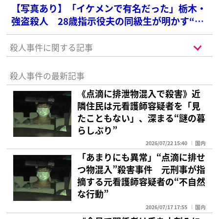
【写真あり】「イケメンで有名だった」栃木・
強盗殺人 28歳指示役夫の同級生が明かす“中
学時代のモテぶり”
殺人事件に関する記事
殺人事件の最新記事
《点滴に排泄物混入で殺害》近
隣住民は元看護師容疑者を「見
たこともない」、深まる“謎の暮
らしぶり”
2026/07/22 15:40
国内
「あまりにも異常」“点滴に排せ
つ物混入”殺害事件 元刑事が指
摘する元看護師容疑者の“不自然
な行動”
2026/07/17 17:55
国内