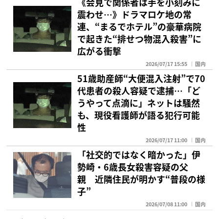
《会見で関係者は手を小刻みに
震わせ…》ドラマロケ地の常
連、“まるでホテル”の豪華病院
で起きた“排せつ物混入殺害”に
広がる衝撃
2026/07/17 15:55
国内
51歳助産師“大便混入注射”で70
代患者の殺人容疑で逮捕…「ど
うやって点滴に」ネットは騒然
も、現役看護師が語る犯行可能
性
2026/07/17 11:00
国内
「社交的ではなく暗かった」伊
勢崎・6歳長女殺害容疑の父
親 近隣住民が明かす“普段の様
子”
2026/07/08 11:00
国内