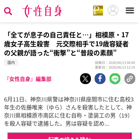
「全てが息子の自己責任と…」相模原・17
歳女子高生殺害 元交際相手で19歳容疑者
の父親が語った“衝撃”と“普段の素顔”
国内
投稿日：2026/06/13 06:00
更新日：2026/06/13 12:14
『女性自身』編集部
6月11日、神奈川県警は神奈川県座間市に住む高校3
年生の佐藤唯来（ゆら）さんを殺害したとして、神
奈川県相模原市南区に住む自称・塗装工の男（19）
を殺人容疑で逮捕した。男は容疑を認め...