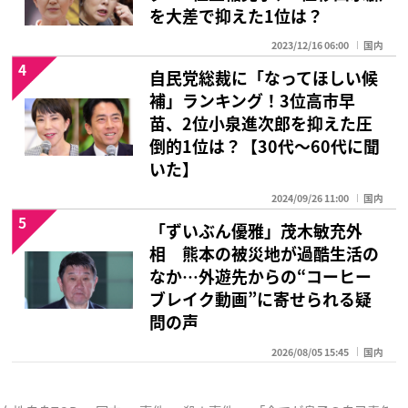
を大差で抑えた1位は？
2023/12/16 06:00
国内
4
自民党総裁に「なってほしい候
補」ランキング！3位高市早
苗、2位小泉進次郎を抑えた圧
倒的1位は？【30代〜60代に聞
いた】
2024/09/26 11:00
国内
5
「ずいぶん優雅」茂木敏充外
相 熊本の被災地が過酷生活の
なか…外遊先からの“コーヒー
ブレイク動画”に寄せられる疑
問の声
2026/08/05 15:45
国内