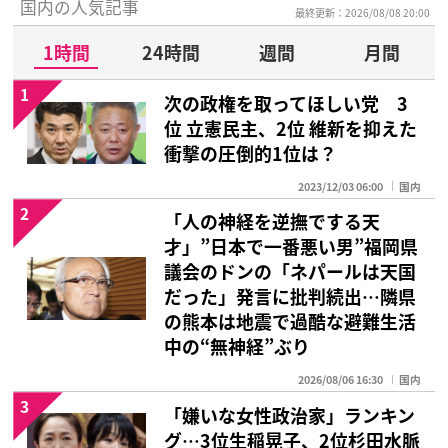
国内の人気記事
最終更新：2026/08/08 20:00
1時間
24時間
週間
月間
1
次の政権を取ってほしい党 3
位 立憲民主、2位 維新を抑えた
衝撃の圧倒的1位は？
2023/12/03 06:00
国内
2
「人の神経を逆撫でする天
才」”日本で一番悪い男”福岡県
議会のドンの「ネパールは天国
だった」発言に批判続出…隣県
の熊本は地震で過酷な避難生活
中の“無神経”ぶり
2026/08/06 16:30
国内
3
「嫌いな女性政治家」ランキン
グ…3位生稲晃子、2位杉田水脈