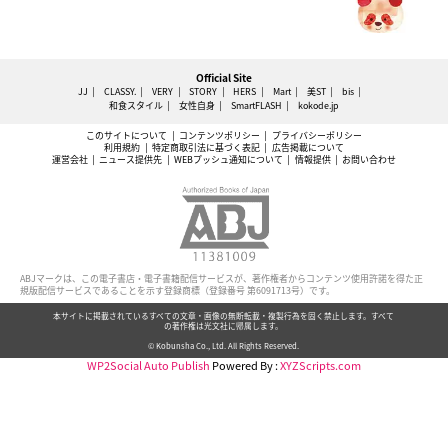
Official Site
JJ
CLASSY.
VERY
STORY
HERS
Mart
美ST
bis
和食スタイル
女性自身
SmartFLASH
kokode.jp
このサイトについて
コンテンツポリシー
プライバシーポリシー
利用規約
特定商取引法に基づく表記
広告掲載について
運営会社
ニュース提供先
WEBプッシュ通知について
情報提供
お問い合わせ
ABJマークは、この電子書店・電子書籍配信サービスが、著作権者からコンテンツ使用許諾を得た正
規版配信サービスであることを示す登録商標（登録番号 第6091713号）です。
本サイトに掲載されているすべての文章・画像の無断転載・複製行為を固く禁止します。すべて
の著作権は光文社に帰属します。
© Kobunsha Co., Ltd. All Rights Reserved.
WP2Social Auto Publish
Powered By :
XYZScripts.com