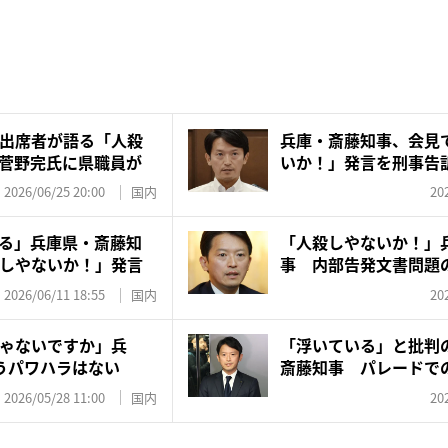
出席者が語る「人殺
兵庫・斎藤知事、会見
菅野完氏に県職員が
いか！」発言を刑事告
リー...
2026/06/25 20:00
国内
20
る」兵庫県・斎藤知
「人殺しやないか！」
しやないか！」発言
事 内部告発文書問題
怒号に...
2026/06/11 18:55
国内
20
ゃないですか」兵
「浮いている」と批判
うパワハラはない
斎藤知事 パレードで
レ」...
2026/05/28 11:00
国内
20