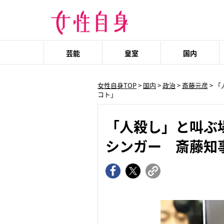
芸能
皇室
国内
女性自身TOP
>
国内
>
政治
>
斎藤元彦
> 
コト」
「人殺し」と叫ぶ
シンガー 斎藤知