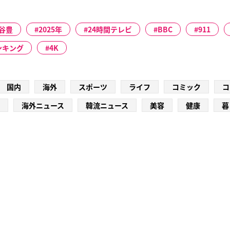
谷豊
2025年
24時間テレビ
BBC
911
ンキング
4K
国内
海外
スポーツ
ライフ
コミック
コ
海外ニュース
韓流ニュース
美容
健康
暮