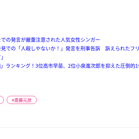
での発言が厳重注意された人気女性シンガー
会見での「人殺しやないか！」発言を刑事告訴 訴えられたフ
言」
」ランキング！3位高市早苗、2位小泉進次郎を抑えた圧倒的1位
斎藤元彦