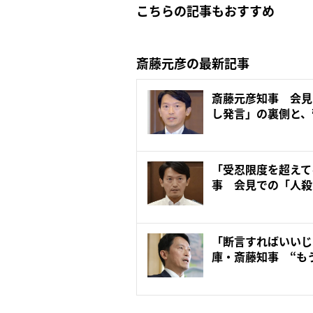
こちらの記事もおすすめ
斎藤元彦の最新記事
斎藤元彦知事 会見
し発言」の裏側と、
かけ...
「受忍限度を超えて
事 会見での「人殺
を刑...
「断言すればいいじ
庫・斎藤知事 “も
か”の質...