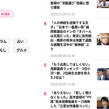
首相の“洋服選び”投稿に怒
り爆発
CBX
2025/11/24 17:15
「人の神経を逆撫でする天
才」”日本で一番悪い男”福
岡県議会のドンの「ネパール
は天国だった」発言に批判続
出…隣県の熊本は地震で過酷
ラム
占い
な避難生活中の“無神経”ぶ
り
らし
グルメ
2026/08/06 16:30
「もう出馬してほしくない」
高齢議員ランキング…3位小
沢一郎、2位麻生太郎を抑え
た1位は？
2023/10/25 11:00
「ありえない」「悲しく情け
なくなった」高市首相の“PV
風”熊本視察動画を一刀両断
した「立憲女性議員コンビ」