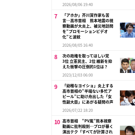
2026/08/06 19:40
「アホか」芥川賞作家も苦
言…高市首相 熊本地震の視
察動画が大炎上、被災地訪問
を“プロモーションビデオ
化”と波紋
2026/08/05 16:40
次の政権を取ってほしい党
3位 立憲民主、2位 維新を抑
えた衝撃の圧倒的1位は？
2023/12/03 06:00
「幼稚なヨイショ」炎上する
高市首相の“半端ない多忙ア
ピール”に助け舟出した「女
性副大臣」にあがる疑問の声
2026/07/22 18:20
高市首相 “PV風”熊本視察
動画に批判殺到…プロが暴く
演出テク「すべてが計算され