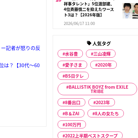
祥事タレント」5位渡部建、
4位斉藤慎二を抑えたワース
ト3は？【2026年版】
2026/06/17 11:00
人気タグ
リー記者が怒りの反
水谷豊
三山凌輝
は？【30代〜60
愛子さま
2020年
BS日テレ
BALLISTIK BOYZ from EXILE
TRIBE
8番出口
2023年
B＆ZAI
8人の女たち
100万円
2022上半期ベストスクープ