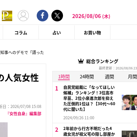
2026/08/06
(木)
コラム
占い
お買い物
藤知事へのデモで「語った
総合ランキング
最終更新：2026/08/06 23
の人気女性
1時間
24時間
週間
月間
自民党総裁に「なってほしい
候補」ランキング！3位高市
早苗、2位小泉進次郎を抑え
た圧倒的1位は？【30代〜60
：2026/07/08 15:08
代に聞いた】
『女性自身』編集部
2024/09/26 11:00
2年前から行方不明だった4
歳女児が祖父宅の隠し部屋か