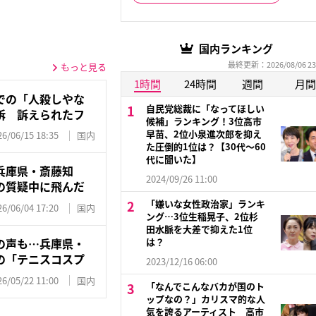
国内ランキング
最終更新：2026/08/06 23
もっと見る
1時間
24時間
週間
月間
での「人殺しやな
自民党総裁に「なってほしい
訴 訴えられたフ
候補」ランキング！3位高市
早苗、2位小泉進次郎を抑え
26/06/15 18:35
国内
た圧倒的1位は？【30代〜60
代に聞いた】
兵庫県・斎藤知
2024/09/26 11:00
の質疑中に飛んだ
「嫌いな女性政治家」ランキ
26/06/04 17:20
国内
ング…3位生稲晃子、2位杉
田水脈を大差で抑えた1位
の声も…兵庫県・
は？
の「テニスコスプ
2023/12/16 06:00
26/05/22 11:00
国内
「なんでこんなバカが国のト
ップなの？」カリスマ的な人
気を誇るアーティスト 高市