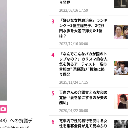
ら発見
2022/02/16 17:59
「嫌いな女性政治家」ランキ
ング…3位生稲晃子、2位杉
田水脈を大差で抑えた1位
は？
2023/12/16 06:00
「なんでこんなバカが国のト
ップなの？」カリスマ的な人
気を誇るアーティスト 高市
首相の“洋服選び”投稿に怒
り爆発
2025/11/24 17:15
百恵さんの介護支える友和の
覚悟「妻を楽にするのが夫の
務め」
2020/01/22 06:00
48）への抗議デ
電車内で性的暴行を受ける女
性を乗客全員が見て見ぬふり