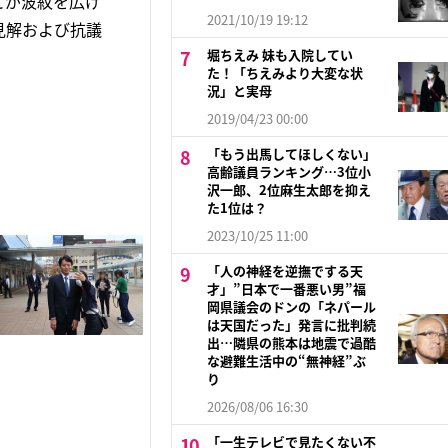
とが波紋を広げ
2021/10/19 19:12
見解および抗議
堀ちえみ 妹も入院してい
た！「ちえみより大変な状
況」と実母
2019/04/23 00:00
「もう出馬してほしくない」
高齢議員ランキング…3位小
沢一郎、2位麻生太郎を抑え
た1位は？
2023/10/25 11:00
「人の神経を逆撫でする天
才」”日本で一番悪い男”福
岡県議会のドンの「ネパール
は天国だった」発言に批判続
出…隣県の熊本は地震で過酷
な避難生活中の“無神経”ぶ
り
2026/08/06 16:30
「一生テレビで見たくない不