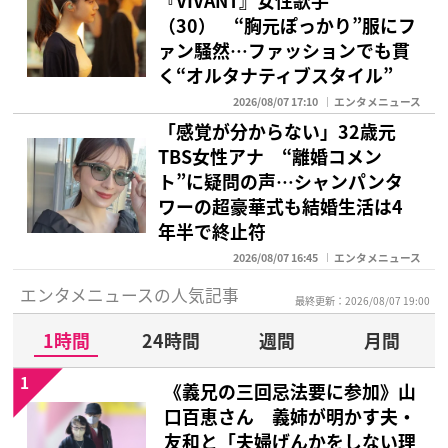
『VIVANT』女性歌手
（30） “胸元ぽっかり”服にフ
ァン騒然…ファッションでも貫
く“オルタナティブスタイル”
2026/08/07 17:10
エンタメニュース
「感覚が分からない」32歳元
TBS女性アナ “離婚コメン
ト”に疑問の声…シャンパンタ
ワーの超豪華式も結婚生活は4
年半で終止符
2026/08/07 16:45
エンタメニュース
エンタメニュースの人気記事
最終更新：2026/08/07 19:00
1時間
24時間
週間
月間
1
《義兄の三回忌法要に参加》山
口百恵さん 義姉が明かす夫・
友和と「夫婦げんかをしない理