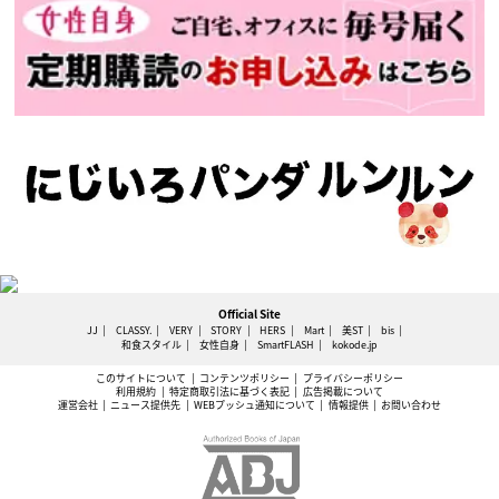
Official Site
JJ
CLASSY.
VERY
STORY
HERS
Mart
美ST
bis
和食スタイル
女性自身
SmartFLASH
kokode.jp
このサイトについて
コンテンツポリシー
プライバシーポリシー
利用規約
特定商取引法に基づく表記
広告掲載について
運営会社
ニュース提供先
WEBプッシュ通知について
情報提供
お問い合わせ