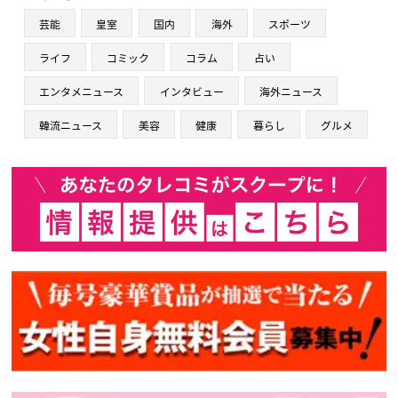
芸能
皇室
国内
海外
スポーツ
ライフ
コミック
コラム
占い
エンタメニュース
インタビュー
海外ニュース
韓流ニュース
美容
健康
暮らし
グルメ