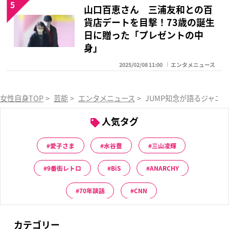
5
山口百恵さん 三浦友和との百
貨店デートを目撃！73歳の誕生
日に贈った「プレゼントの中
身」
2025/02/08 11:00
エンタメニュース
女性自身TOP
>
芸能
>
エンタメニュース
>
JUMP知念が語るジャニ
人気タグ
愛子さま
水谷豊
三山凌輝
9番街レトロ
BiS
ANARCHY
70年談話
CNN
カテゴリー