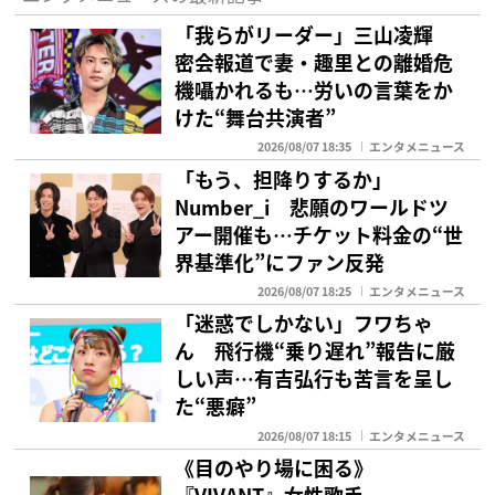
「我らがリーダー」三山凌輝
密会報道で妻・趣里との離婚危
機囁かれるも…労いの言葉をか
けた“舞台共演者”
2026/08/07 18:35
エンタメニュース
「もう、担降りするか」
Number_i 悲願のワールドツ
アー開催も…チケット料金の“世
界基準化”にファン反発
2026/08/07 18:25
エンタメニュース
「迷惑でしかない」フワちゃ
ん 飛行機“乗り遅れ”報告に厳
しい声…有吉弘行も苦言を呈し
た“悪癖”
2026/08/07 18:15
エンタメニュース
《目のやり場に困る》