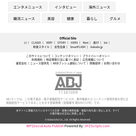
エンタメニュース
インタビュー
海外ニュース
韓流ニュース
美容
健康
暮らし
グルメ
Official Site
JJ
CLASSY.
VERY
STORY
HERS
Mart
美ST
bis
和食スタイル
女性自身
SmartFLASH
kokode.jp
このサイトについて
コンテンツポリシー
プライバシーポリシー
利用規約
特定商取引法に基づく表記
広告掲載について
運営会社
ニュース提供先
WEBプッシュ通知について
情報提供
お問い合わせ
ABJマークは、この電子書店・電子書籍配信サービスが、著作権者からコンテンツ使用許諾を得た正
規版配信サービスであることを示す登録商標（登録番号 第6091713号）です。
本サイトに掲載されているすべての文章・画像の無断転載・複製行為を固く禁止します。すべて
の著作権は光文社に帰属します。
© Kobunsha Co., Ltd. All Rights Reserved.
WP2Social Auto Publish
Powered By :
XYZScripts.com