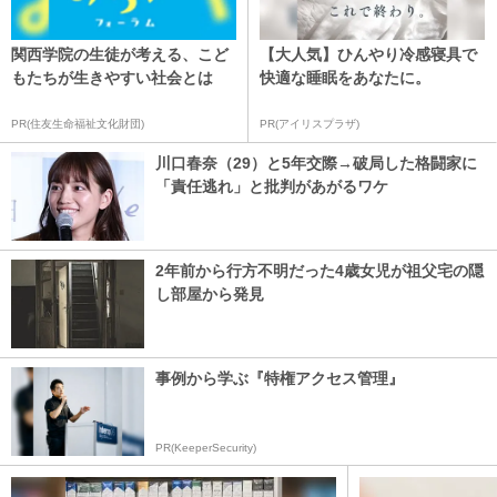
関西学院の生徒が考える、こど
【大人気】ひんやり冷感寝具で
もたちが生きやすい社会とは
快適な睡眠をあなたに。
PR(住友生命福祉文化財団)
PR(アイリスプラザ)
川口春奈（29）と5年交際→破局した格闘家に
「責任逃れ」と批判があがるワケ
2年前から行方不明だった4歳女児が祖父宅の隠
し部屋から発見
事例から学ぶ『特権アクセス管理』
PR(KeeperSecurity)