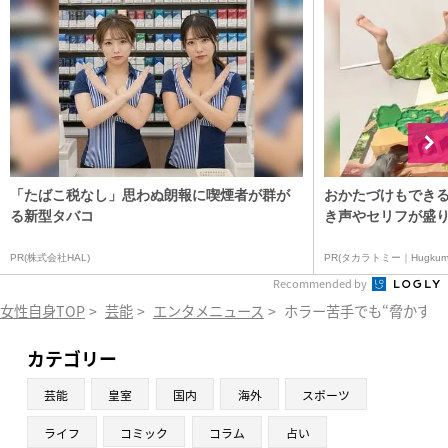
「たばこ税なし」思わぬ朗報に喫煙者が群が
おかたづけもできる
る新型タバコ
き声やセリフが盛り
PR(株式会社HAL)
PR(タカラトミー｜Hugkum
Recommended by
女性自身TOP
>
芸能
>
エンタメニュース
>
ホラー苦手でも“脅かす
カテゴリー
芸能
皇室
国内
海外
スポーツ
ライフ
コミック
コラム
占い