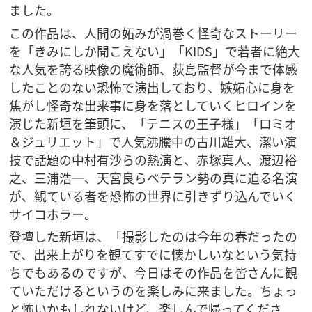
ました。
この作品は、人間の妬みが渦巻く怪奇なストーリー
を「きみにしか聞こえない」「KIDS」で若者に絶大
な人気を誇る映像の魔術師、荻島監督が今まで体感
したことのない恐怖で演出しており、嫉妬心に身を
焦がし怪奇な出来事に身を落としていくヒロインを
演じた新垣を筆頭に、「テニスの王子様」「ロミオ
＆ジュリエット」で人気沸騰中の古川雄大、潔い演
技で話題の中村有沙らの熱演と、赤塚真人、渡辺裕
之、三浦浩一、天宮良らベテラン勢の真に迫る名演
が、観ている者を恐怖の世界に引きずり込んでいく
サイコホラー。
登壇した新垣は、「撮影したのは今年の春だったの
で、出来上がりを観てすでに懐かしいなという気持
ちでもあるのですが、今日はその作品を皆さんに観
ていただけるというのを楽しみに来ました。ちょっ
と怖いかもしれないけど、楽しんで帰ってくださ