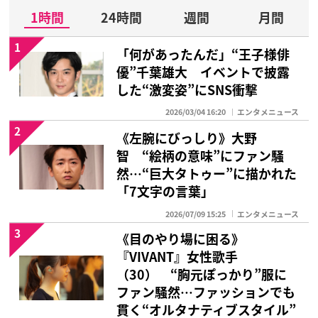
1時間
24時間
週間
月間
1
「何があったんだ」“王子様俳
優”千葉雄大 イベントで披露
した“激変姿”にSNS衝撃
2026/03/04 16:20
エンタメニュース
2
《左腕にびっしり》大野
智 “絵柄の意味”にファン騒
然…“巨大タトゥー”に描かれた
「7文字の言葉」
2026/07/09 15:25
エンタメニュース
3
《目のやり場に困る》
『VIVANT』女性歌手
（30） “胸元ぽっかり”服に
ファン騒然…ファッションでも
貫く“オルタナティブスタイル”