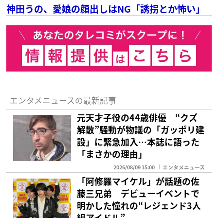
神田うの、愛娘の顔出しはNG「誘拐とか怖い」
エンタメニュースの最新記事
元天才子役の44歳俳優 “クズ
解散”騒動が物議の「ガッポリ建
設」に緊急加入…本誌に語った
「まさかの理由」
2026/08/09 15:00
エンタメニュース
「阿修羅マイケル」が話題の佐
藤三兄弟 デビューイベントで
明かした憧れの“レジェンド3人
組アイドル”