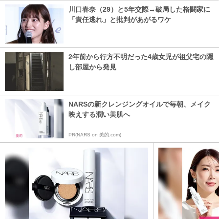
川口春奈（29）と5年交際→破局した格闘家に
「責任逃れ」と批判があがるワケ
2年前から行方不明だった4歳女児が祖父宅の隠
し部屋から発見
NARSの新クレンジングオイルで毎朝、メイク
映えする潤い美肌へ
PR(NARS on 美的.com)