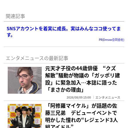
関連記事
SNSアカウントを着実に成長。実はみんなココ使ってま
す。
PR(Dreaw合同会社)
エンタメニュースの最新記事
元天才子役の44歳俳優 “クズ
解散”騒動が物議の「ガッポリ建
設」に緊急加入…本誌に語った
「まさかの理由」
2026/08/09 15:00
エンタメニュース
「阿修羅マイケル」が話題の佐
藤三兄弟 デビューイベントで
明かした憧れの“レジェンド3人
組アイドル”