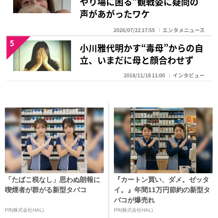
やり場に困る”観戦姿に疑問の
声があがったワケ
2026/07/22 17:55
エンタメニュース
5
小川雅代明かす“毒母”からの自
立、いまだに母と顔合わせず
2018/11/18 11:00
インタビュー
「たばこ税なし」思わぬ朗報に
『カートン買い、ダメ。ゼッタ
喫煙者が群がる新型タバコ
イ。』年間11万円節約の新型タ
バコが爆売れ
PR(株式会社HAL)
PR(株式会社HAL)