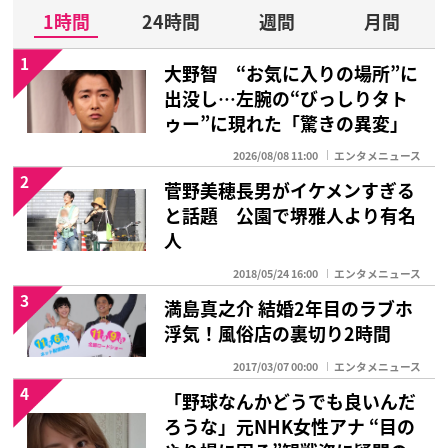
1時間
24時間
週間
月間
1
大野智 “お気に入りの場所”に
出没し…左腕の“びっしりタト
ゥー”に現れた「驚きの異変」
2026/08/08 11:00
エンタメニュース
2
菅野美穂長男がイケメンすぎる
と話題 公園で堺雅人より有名
人
2018/05/24 16:00
エンタメニュース
3
満島真之介 結婚2年目のラブホ
浮気！風俗店の裏切り2時間
2017/03/07 00:00
エンタメニュース
4
「野球なんかどうでも良いんだ
ろうな」元NHK女性アナ “目の