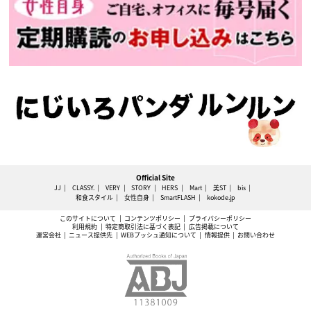
Official Site
JJ
CLASSY.
VERY
STORY
HERS
Mart
美ST
bis
和食スタイル
女性自身
SmartFLASH
kokode.jp
このサイトについて
コンテンツポリシー
プライバシーポリシー
利用規約
特定商取引法に基づく表記
広告掲載について
運営会社
ニュース提供先
WEBプッシュ通知について
情報提供
お問い合わせ