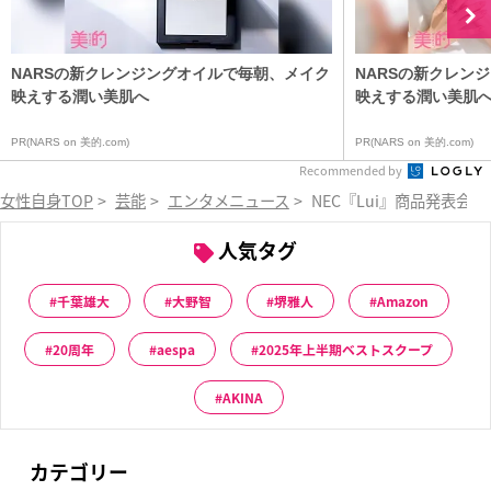
NARSの新クレンジングオイルで毎朝、メイク
NARSの新クレン
映えする潤い美肌へ
映えする潤い美肌
PR(NARS on 美的.com)
PR(NARS on 美的.com)
Recommended by
女性自身TOP
>
芸能
>
エンタメニュース
>
NEC『Lui』商品発表会
人気タグ
千葉雄大
大野智
堺雅人
Amazon
20周年
aespa
2025年上半期ベストスクープ
AKINA
カテゴリー