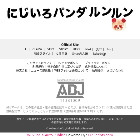
Official Site
JJ
CLASSY.
VERY
STORY
HERS
Mart
美ST
bis
和食スタイル
女性自身
SmartFLASH
kokode.jp
このサイトについて
コンテンツポリシー
プライバシーポリシー
利用規約
特定商取引法に基づく表記
広告掲載について
運営会社
ニュース提供先
WEBプッシュ通知について
情報提供
お問い合わせ
ABJマークは、この電子書店・電子書籍配信サービスが、著作権者からコンテンツ使用許諾を得た正
規版配信サービスであることを示す登録商標（登録番号 第6091713号）です。
本サイトに掲載されているすべての文章・画像の無断転載・複製行為を固く禁止します。すべて
の著作権は光文社に帰属します。
© Kobunsha Co., Ltd. All Rights Reserved.
WP2Social Auto Publish
Powered By :
XYZScripts.com