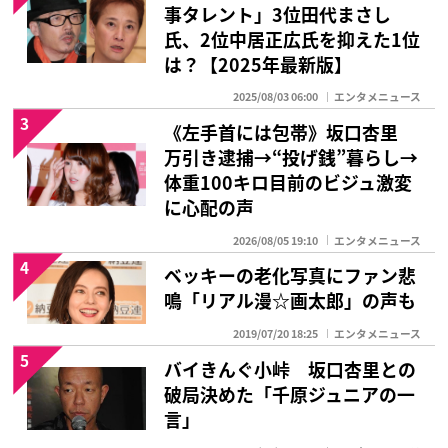
事タレント」3位田代まさし
氏、2位中居正広氏を抑えた1位
は？【2025年最新版】
2025/08/03 06:00
エンタメニュース
3
《左手首には包帯》坂口杏里
万引き逮捕→“投げ銭”暮らし→
体重100キロ目前のビジュ激変
に心配の声
2026/08/05 19:10
エンタメニュース
4
ベッキーの老化写真にファン悲
鳴「リアル漫☆画太郎」の声も
2019/07/20 18:25
エンタメニュース
5
バイきんぐ小峠 坂口杏里との
破局決めた「千原ジュニアの一
言」