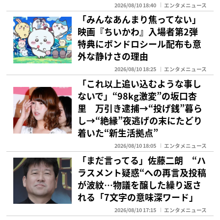
2026/08/10 18:40
エンタメニュース
「みんなあんまり焦ってない」
映画『ちいかわ』入場者第2弾
特典にボンドロシール配布も意
外な静けさの理由
2026/08/10 18:25
エンタメニュース
「これ以上追い込むような事し
ないで」“98kg激変”の坂口杏
里 万引き逮捕→“投げ銭”暮ら
し→“絶縁”夜逃げの末にたどり
着いた“新生活拠点”
2026/08/10 18:05
エンタメニュース
「まだ言ってる」佐藤二朗 “ハ
ラスメント疑惑“への再言及投稿
が波紋…物議を醸した繰り返さ
れる「7文字の意味深ワード」
2026/08/10 17:15
エンタメニュース