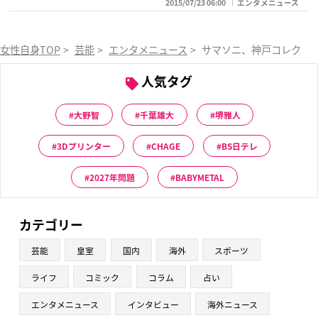
2015/07/23 06:00
エンタメニュース
女性自身TOP
>
芸能
>
エンタメニュース
>
サマソニ、神戸コレクショ
人気タグ
大野智
千葉雄大
堺雅人
3Dプリンター
CHAGE
BS日テレ
2027年問題
BABYMETAL
カテゴリー
芸能
皇室
国内
海外
スポーツ
ライフ
コミック
コラム
占い
エンタメニュース
インタビュー
海外ニュース