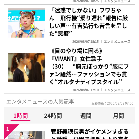
2026/08/07 18:25
エンタメニュース
「迷惑でしかない」フワちゃ
ん 飛行機“乗り遅れ”報告に厳
しい声…有吉弘行も苦言を呈し
た“悪癖”
2026/08/07 18:15
エンタメニュース
《目のやり場に困る》
『VIVANT』女性歌手
（30） “胸元ぽっかり”服にフ
ァン騒然…ファッションでも貫
く“オルタナティブスタイル”
2026/08/07 17:10
エンタメニュース
エンタメニュースの人気記事
最終更新：2026/08/08 07:00
1時間
24時間
週間
月間
1
菅野美穂長男がイケメンすぎる