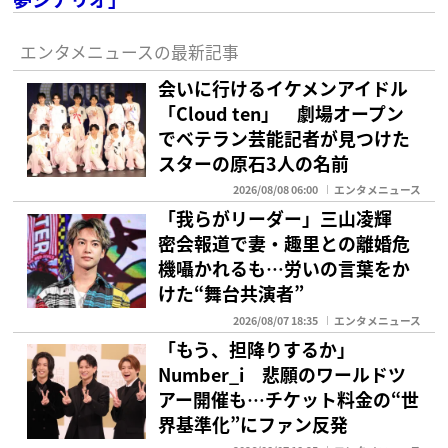
エンタメニュースの最新記事
会いに行けるイケメンアイドル
「Cloud ten」 劇場オープン
でベテラン芸能記者が見つけた
スターの原石3人の名前
2026/08/08 06:00
エンタメニュース
「我らがリーダー」三山凌輝
密会報道で妻・趣里との離婚危
機囁かれるも…労いの言葉をか
けた“舞台共演者”
2026/08/07 18:35
エンタメニュース
「もう、担降りするか」
Number_i 悲願のワールドツ
アー開催も…チケット料金の“世
界基準化”にファン反発