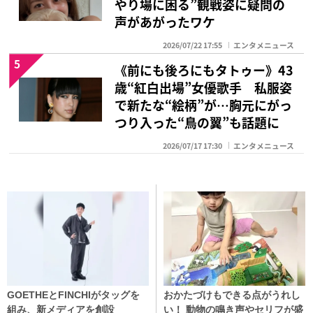
やり場に困る”観戦姿に疑問の
声があがったワケ
2026/07/22 17:55
エンタメニュース
5
《前にも後ろにもタトゥー》43
歳“紅白出場”女優歌手 私服姿
で新たな“絵柄”が…胸元にがっ
つり入った“鳥の翼”も話題に
2026/07/17 17:30
エンタメニュース
GOETHEとFINCHIがタッグを
おかたづけもできる点がうれし
組み、新メディアを創設
い！ 動物の鳴き声やセリフが盛