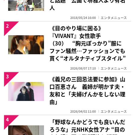
と話題 公園で堺雅人より有名
人
2018/05/24 16:00
エンタメニュース
2
《目のやり場に困る》
『VIVANT』女性歌手
（30） “胸元ぽっかり”服に
ファン騒然…ファッションでも
貫く“オルタナティブスタイル”
2026/08/07 17:10
エンタメニュース
3
《義兄の三回忌法要に参加》山
口百恵さん 義姉が明かす夫・
友和と「夫婦げんかをしない理
由」
2026/04/02 11:00
エンタメニュース
4
「野球なんかどうでも良いんだ
ろうな」元NHK女性アナ “目の