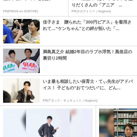
りだくさんの「アニア ...
PR(FINCHI on GOETHE)
PR(タカラトミー｜Hugkum)
佳子さま 贈られた「300円ピアス」を着用さ
れて…“ケンちゃん”との絆が拓いた「...
満島真之介 結婚2年目のラブホ浮気！風俗店の
裏切り2時間
いま最も相談したい保育士・てぃ先生がアドバ
イス！ 子どもの“おてつだい”に、どん...
PR(アタック・キュキュット｜Hugkum)