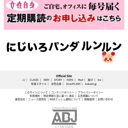
Official Site
JJ
CLASSY.
VERY
STORY
HERS
Mart
美ST
bis
和食スタイル
女性自身
SmartFLASH
kokode.jp
このサイトについて
コンテンツポリシー
プライバシーポリシー
利用規約
特定商取引法に基づく表記
広告掲載について
運営会社
ニュース提供先
WEBプッシュ通知について
情報提供
お問い合わせ