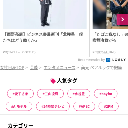
【西野亮廣】ビジネス書最新刊『北極星 僕
「たばこ税なし」6
たちはどう働くか』
喫煙者群がる
PR(FINCHI on GOETHE)
PR(株式会社HAL)
Recommended by
女性自身TOP
>
芸能
>
エンタメニュース
>
美元 ペアルックで銀座高
人気タグ
愛子さま
三山凌輝
水谷豊
bayfm
AIモデル
24時間テレビ
APEC
2PM
カテゴリー