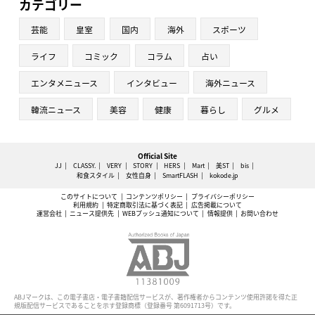
カテゴリー
芸能
皇室
国内
海外
スポーツ
ライフ
コミック
コラム
占い
エンタメニュース
インタビュー
海外ニュース
韓流ニュース
美容
健康
暮らし
グルメ
Official Site
JJ
CLASSY.
VERY
STORY
HERS
Mart
美ST
bis
和食スタイル
女性自身
SmartFLASH
kokode.jp
このサイトについて
コンテンツポリシー
プライバシーポリシー
利用規約
特定商取引法に基づく表記
広告掲載について
運営会社
ニュース提供先
WEBプッシュ通知について
情報提供
お問い合わせ
ABJマークは、この電子書店・電子書籍配信サービスが、著作権者からコンテンツ使用許諾を得た正
規版配信サービスであることを示す登録商標（登録番号 第6091713号）です。