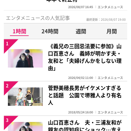
2026/08/07 16:45
エンタメニュース
エンタメニュースの人気記事
最終更新：2026/08/07 19:00
1時間
24時間
週間
月間
1
《義兄の三回忌法要に参加》山
口百恵さん 義姉が明かす夫・
友和と「夫婦げんかをしない理
由」
2026/04/02 11:00
エンタメニュース
2
菅野美穂長男がイケメンすぎる
と話題 公園で堺雅人より有名
人
2018/05/24 16:00
エンタメニュース
3
山口百恵さん 夫・三浦友和が
親友の認知症にショック…支え