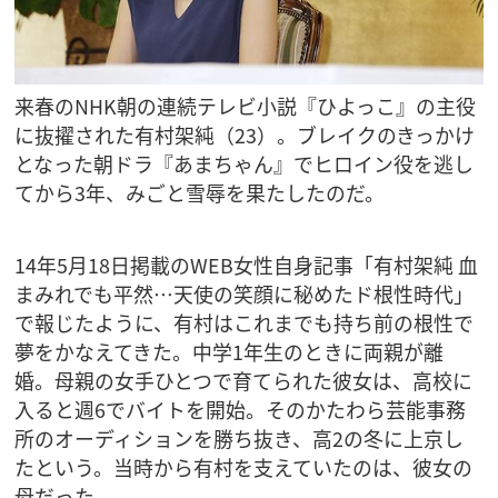
来春のNHK朝の連続テレビ小説『ひよっこ』の主役
に抜擢された有村架純（23）。ブレイクのきっかけ
となった朝ドラ『あまちゃん』でヒロイン役を逃し
てから3年、みごと雪辱を果たしたのだ。
14年5月18日掲載のWEB女性自身記事「有村架純 血
まみれでも平然…天使の笑顔に秘めたド根性時代」
で報じたように、有村はこれまでも持ち前の根性で
夢をかなえてきた。中学1年生のときに両親が離
婚。母親の女手ひとつで育てられた彼女は、高校に
入ると週6でバイトを開始。そのかたわら芸能事務
所のオーディションを勝ち抜き、高2の冬に上京し
たという。当時から有村を支えていたのは、彼女の
母だった。