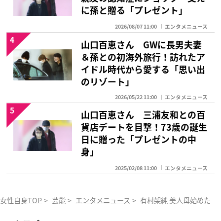
に孫と贈る「プレゼント」
2026/08/07 11:00
エンタメニュース
4
山口百恵さん GWに長男夫妻
＆孫との初海外旅行！訪れたア
イドル時代から愛する「思い出
のリゾート」
2026/05/22 11:00
エンタメニュース
5
山口百恵さん 三浦友和との百
貨店デートを目撃！73歳の誕生
日に贈った「プレゼントの中
身」
2025/02/08 11:00
エンタメニュース
女性自身TOP
>
芸能
>
エンタメニュース
>
有村架純 美人母始めた日