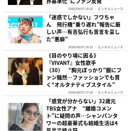
界基準化”にファン反発
2026/08/07 18:25
エンタメニュース
「迷惑でしかない」フワちゃ
ん 飛行機“乗り遅れ”報告に厳
しい声…有吉弘行も苦言を呈し
た“悪癖”
2026/08/07 18:15
エンタメニュース
《目のやり場に困る》
『VIVANT』女性歌手
（30） “胸元ぽっかり”服にフ
ァン騒然…ファッションでも貫
く“オルタナティブスタイル”
2026/08/07 17:10
エンタメニュース
「感覚が分からない」32歳元
TBS女性アナ “離婚コメン
ト”に疑問の声…シャンパンタ
ワーの超豪華式も結婚生活は4
年半で終止符