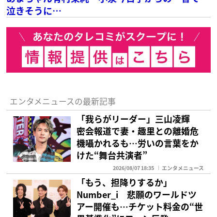
泣きそうに…
エンタメニュースの最新記事
「我らがリーダー」三山凌輝
密会報道で妻・趣里との離婚危
機囁かれるも…労いの言葉をか
けた“舞台共演者”
2026/08/07 18:35
エンタメニュース
「もう、担降りするか」
Number_i 悲願のワールドツ
アー開催も…チケット料金の“世