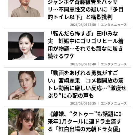
ジャンポケ斉藤被告をバッサ
リ…不同意性交の疑いに「多目
的トイレ以下」と痛烈批判
2026/08/06 17:50
エンタメニュース
「転んだら怖すぎ」田中みな
実 妊娠中にゴリゴリヒール着
用が物議…それでも頑なに履き
続けるワケ
2026/08/06 16:40
エンタメニュース
「動画をあげれる勇気がすご
い」宮崎麗果 コメ欄開放の筋
トレ動画に厳しい反応…“激痩せ
ぶり”に心配の声も
2026/08/06 16:25
エンタメニュース
《離婚、“タトゥー”も話題に》
来年1月クールに連ドラ主演す
る「紅白出場の元朝ドラ女優」