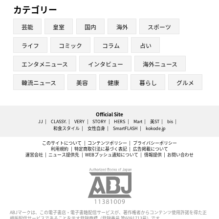
カテゴリー
芸能
皇室
国内
海外
スポーツ
ライフ
コミック
コラム
占い
エンタメニュース
インタビュー
海外ニュース
韓流ニュース
美容
健康
暮らし
グルメ
Official Site
JJ
CLASSY.
VERY
STORY
HERS
Mart
美ST
bis
和食スタイル
女性自身
SmartFLASH
kokode.jp
このサイトについて
コンテンツポリシー
プライバシーポリシー
利用規約
特定商取引法に基づく表記
広告掲載について
運営会社
ニュース提供先
WEBプッシュ通知について
情報提供
お問い合わせ
ABJマークは、この電子書店・電子書籍配信サービスが、著作権者からコンテンツ使用許諾を得た正
規版配信サービスであることを示す登録商標（登録番号 第6091713号）です。