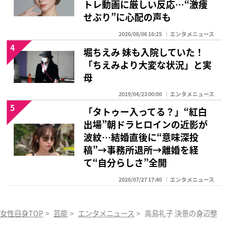
トレ動画に厳しい反応…“激痩
せぶり”に心配の声も
2026/08/06 16:25
エンタメニュース
4
堀ちえみ 妹も入院していた！
「ちえみより大変な状況」と実
母
2019/04/23 00:00
エンタメニュース
5
「タトゥー入ってる？」“紅白
出場”朝ドラヒロインの近影が
波紋…結婚直後に“意味深投
稿”→事務所退所→離婚を経
て“自分らしさ”全開
2026/07/27 17:40
エンタメニュース
女性自身TOP
>
芸能
>
エンタメニュース
>
高島礼子 決意の身辺整理