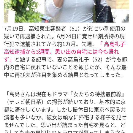
7月19日、高知東生容疑者（51）が覚せい剤使用の
疑いで再逮捕された。6月24日に覚せい剤所持の現
行犯で逮捕されてから約1カ月。先週、
「 高島礼子
高知逮捕から3週間、思い出の自宅には今も帰れ
ず」
と題する記事で、妻の高島礼子（52）が今も都
内の自宅に戻れていないことを報じたが、そんな最
中に再び夫が注目を集める結果となってしまった。
「高島さんは現在もドラマ『女たちの特捜最前線』
（テレビ朝日系）の撮影が続いており、基本的に京
都に滞在しています。しかし撮休日に東京へ戻る共
演者も多いなか、彼女は頑なに帰宅する様子を見せ
ませんでした。思い出が詰まった自宅を見ると、ど
うしても夫の裏切りのトラウマが蘇ってしまうから