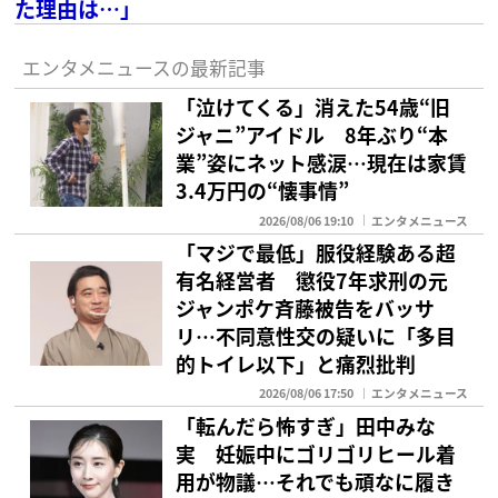
た理由は…」
エンタメニュースの最新記事
「泣けてくる」消えた54歳“旧
ジャニ”アイドル 8年ぶり“本
業”姿にネット感涙…現在は家賃
3.4万円の“懐事情”
2026/08/06 19:10
エンタメニュース
「マジで最低」服役経験ある超
有名経営者 懲役7年求刑の元
ジャンポケ斉藤被告をバッサ
リ…不同意性交の疑いに「多目
的トイレ以下」と痛烈批判
2026/08/06 17:50
エンタメニュース
「転んだら怖すぎ」田中みな
実 妊娠中にゴリゴリヒール着
用が物議…それでも頑なに履き