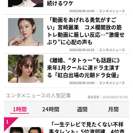
続けるワケ
2026/08/06 16:40
エンタメニュース
「動画をあげれる勇気がすご
い」宮崎麗果 コメ欄開放の筋
トレ動画に厳しい反応…“激痩せ
ぶり”に心配の声も
2026/08/06 16:25
エンタメニュース
《離婚、“タトゥー”も話題に》
来年1月クールに連ドラ主演す
る「紅白出場の元朝ドラ女優」
2026/08/06 16:00
エンタメニュース
エンタメニュースの人気記事
最終更新：2026/08/07 01:00
1時間
24時間
週間
月間
1
「一生テレビで見たくない不祥
事タレント」5位渡部建、4位斉