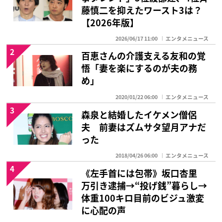
藤慎二を抑えたワースト3は？
【2026年版】
2026/06/17 11:00
エンタメニュース
2
百恵さんの介護支える友和の覚
悟「妻を楽にするのが夫の務
め」
2020/01/22 06:00
エンタメニュース
3
森泉と結婚したイケメン僧侶
夫 前妻はズムサタ望月アナだ
った
2018/04/26 06:00
エンタメニュース
4
《左手首には包帯》坂口杏里
万引き逮捕→“投げ銭”暮らし→
体重100キロ目前のビジュ激変
に心配の声