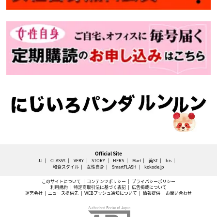
Official Site
JJ
CLASSY.
VERY
STORY
HERS
Mart
美ST
bis
和食スタイル
女性自身
SmartFLASH
kokode.jp
このサイトについて
コンテンツポリシー
プライバシーポリシー
利用規約
特定商取引法に基づく表記
広告掲載について
運営会社
ニュース提供先
WEBプッシュ通知について
情報提供
お問い合わせ