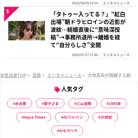
2026/08/05 19:10
エンタメニュース
5
「タトゥー入ってる？」“紅白
出場”朝ドラヒロインの近影が
波紋…結婚直後に“意味深投
稿”→事務所退所→離婚を経
て“自分らしさ”全開
2026/07/27 17:40
エンタメニュース
女性自身TOP
>
芸能
>
エンタメニュース
>
大地真央が挑戦する新舞
人気タグ
水谷豊
愛子さま
三山凌輝
1995年
Aqua Timez
ACジャパン
20世紀
AIセクハラ