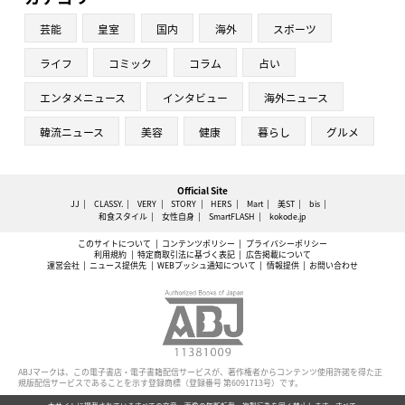
芸能
皇室
国内
海外
スポーツ
ライフ
コミック
コラム
占い
エンタメニュース
インタビュー
海外ニュース
韓流ニュース
美容
健康
暮らし
グルメ
Official Site
JJ
CLASSY.
VERY
STORY
HERS
Mart
美ST
bis
和食スタイル
女性自身
SmartFLASH
kokode.jp
このサイトについて
コンテンツポリシー
プライバシーポリシー
利用規約
特定商取引法に基づく表記
広告掲載について
運営会社
ニュース提供先
WEBプッシュ通知について
情報提供
お問い合わせ
ABJマークは、この電子書店・電子書籍配信サービスが、著作権者からコンテンツ使用許諾を得た正
規版配信サービスであることを示す登録商標（登録番号 第6091713号）です。