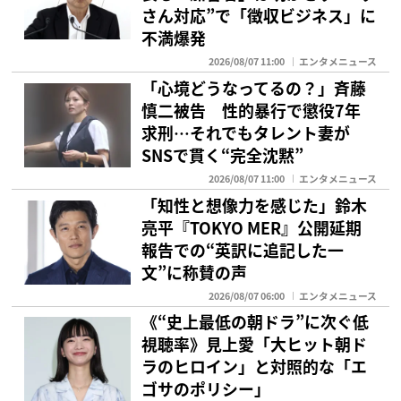
さん対応”で「徴収ビジネス」に
不満爆発
2026/08/07 11:00
エンタメニュース
「心境どうなってるの？」斉藤
慎二被告 性的暴行で懲役7年
求刑…それでもタレント妻が
SNSで貫く“完全沈黙”
2026/08/07 11:00
エンタメニュース
「知性と想像力を感じた」鈴木
亮平『TOKYO MER』公開延期
報告での“英訳に追記した一
文”に称賛の声
2026/08/07 06:00
エンタメニュース
《“史上最低の朝ドラ”に次ぐ低
視聴率》見上愛「大ヒット朝ド
ラのヒロイン」と対照的な「エ
ゴサのポリシー」