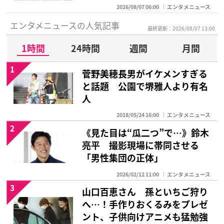
2026/08/07 06:00
エンタメニュース
エンタメニュースの人気記事
最終更新：2026/08/07 13:00
1時間
24時間
週間
月間
1
菅野美穂長男がイケメンすぎる
と話題 公園で堺雅人より有名
人
2018/05/24 16:00
エンタメニュース
2
《見た目は“瓜二つ”で…》鈴木
亮平 撮影現場に帯同させる
「男性集団の正体」
2026/02/12 11:00
エンタメニュース
3
山口百恵さん 孫といちご狩り
へ…！手作りおくるみをプレゼ
ント、子供向けアニメも猛勉強