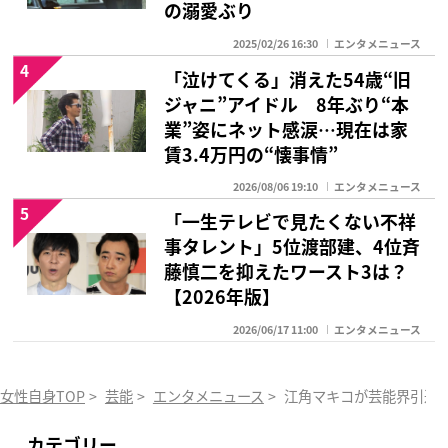
の溺愛ぶり
2025/02/26 16:30
エンタメニュース
4
「泣けてくる」消えた54歳“旧
ジャニ”アイドル 8年ぶり“本
業”姿にネット感涙…現在は家
賃3.4万円の“懐事情”
2026/08/06 19:10
エンタメニュース
5
「一生テレビで見たくない不祥
事タレント」5位渡部建、4位斉
藤慎二を抑えたワースト3は？
【2026年版】
2026/06/17 11:00
エンタメニュース
女性自身TOP
>
芸能
>
エンタメニュース
>
江角マキコが芸能界引退
カテゴリー