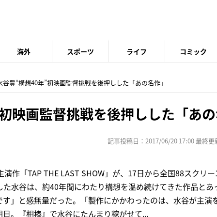
海外
スポーツ
ライフ
コミック
 水谷豊“構想40年”初映画監督挑戦を後押しした「あの名作」
年”初映画監督挑戦を後押しした「あ
記事投稿日：2017/06/20 17:00 最終更新日
作「TAP THE LAST SHOW」が、17日から全国88スクリ
した水谷は、約40年間にわたり構想を温め続けてきた作品とあ
です」と感無量だった。「製作にかかわったのは、水谷が主演
日。『相棒』で水谷にたんまり稼がせて...