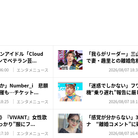
アイドル「Cloud
「我らがリーダー」三
ンでベテラン芸...
で妻・趣里との離婚危
いの...
06:00
エンタメニュース
2026/08/07 18:3
」Number_i 悲願
「迷惑でしかない」フ
も…チケット...
機“乗り遅れ”報告に厳
も苦...
18:25
エンタメニュース
2026/08/07 18:1
『VIVANT』女性歌
「感覚が分からない」3
かり”服にフ...
ナ “離婚コメント”に疑
17:10
エンタメニュース
2026/08/07 16:4