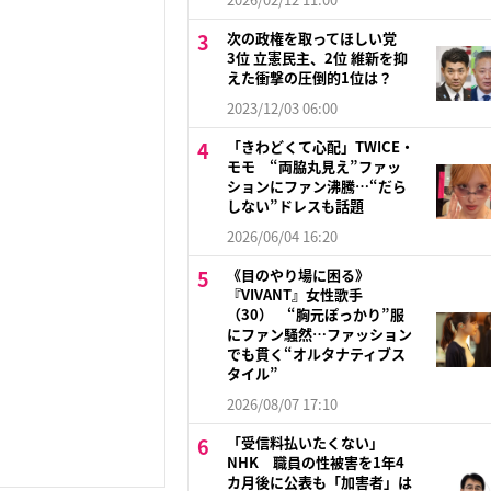
次の政権を取ってほしい党
3位 立憲民主、2位 維新を抑
えた衝撃の圧倒的1位は？
2023/12/03 06:00
「きわどくて心配」TWICE・
モモ “両脇丸見え”ファッ
ションにファン沸騰…“だら
しない”ドレスも話題
2026/06/04 16:20
《目のやり場に困る》
『VIVANT』女性歌手
（30） “胸元ぽっかり”服
にファン騒然…ファッション
でも貫く“オルタナティブス
タイル”
2026/08/07 17:10
「受信料払いたくない」
NHK 職員の性被害を1年4
カ月後に公表も「加害者」は