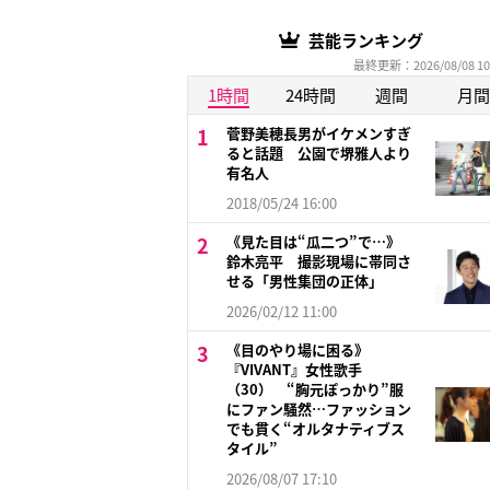
芸能ランキング
最終更新：2026/08/08 10
1時間
24時間
週間
月間
菅野美穂長男がイケメンすぎ
ると話題 公園で堺雅人より
有名人
2018/05/24 16:00
《見た目は“瓜二つ”で…》
鈴木亮平 撮影現場に帯同さ
せる「男性集団の正体」
2026/02/12 11:00
《目のやり場に困る》
『VIVANT』女性歌手
（30） “胸元ぽっかり”服
にファン騒然…ファッション
でも貫く“オルタナティブス
タイル”
2026/08/07 17:10