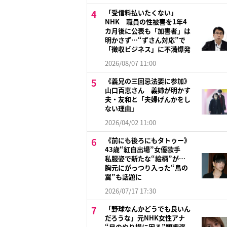
「受信料払いたくない」
NHK 職員の性被害を1年4
カ月後に公表も「加害者」は
明かさず…“ずさん対応”で
「徴収ビジネス」に不満爆発
2026/08/07 11:00
《義兄の三回忌法要に参加》
山口百恵さん 義姉が明かす
夫・友和と「夫婦げんかをし
ない理由」
2026/04/02 11:00
《前にも後ろにもタトゥー》
43歳“紅白出場”女優歌手
私服姿で新たな“絵柄”が…
胸元にがっつり入った“鳥の
翼”も話題に
2026/07/17 17:30
「野球なんかどうでも良いん
だろうな」元NHK女性アナ
“目のやり場に困る”観戦姿