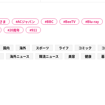
さま
ACジャパン
BBC
BeeTV
Blu-ray
20周年
911
国内
海外
スポーツ
ライフ
コミック
コ
海外ニュース
韓流ニュース
美容
健康
暮