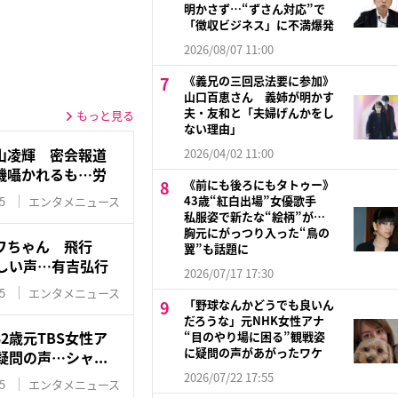
明かさず…“ずさん対応”で
「徴収ビジネス」に不満爆発
2026/08/07 11:00
《義兄の三回忌法要に参加》
山口百恵さん 義姉が明かす
夫・友和と「夫婦げんかをし
もっと見る
ない理由」
山凌輝 密会報道
2026/04/02 11:00
機囁かれるも…労
《前にも後ろにもタトゥー》
43歳“紅白出場”女優歌手
5
エンタメニュース
私服姿で新たな“絵柄”が…
胸元にがっつり入った“鳥の
ワちゃん 飛行
翼”も話題に
しい声…有吉弘行
2026/07/17 17:30
5
エンタメニュース
「野球なんかどうでも良いん
だろうな」元NHK女性アナ
2歳元TBS女性ア
“目のやり場に困る”観戦姿
に疑問の声があがったワケ
問の声…シャ...
2026/07/22 17:55
5
エンタメニュース