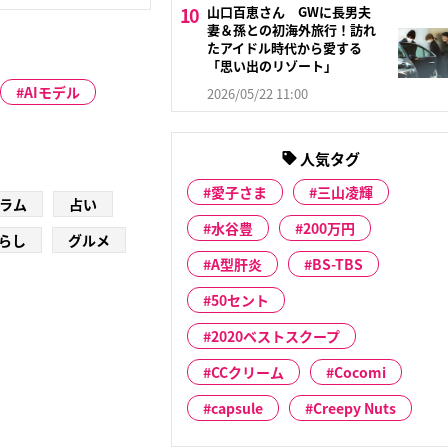
山口百恵さん GWに長男夫
妻＆孫との初海外旅行！訪れ
たアイドル時代から愛する
「思い出のリゾート」
AIモデル
2026/05/22 11:00
人気タグ
愛子さま
三山凌輝
ラム
占い
水谷豊
200万円
らし
グルメ
A型肝炎
BS-TBS
50セント
2020ベストスクープ
CCクリーム
Cocomi
capsule
Creepy Nuts