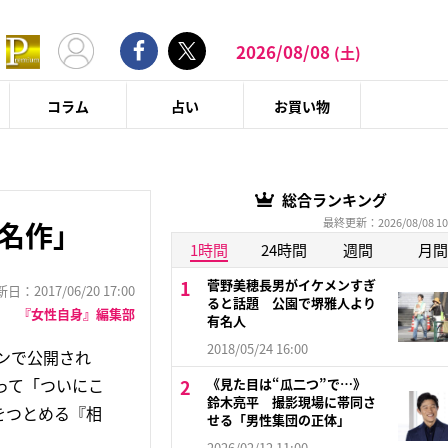
2026/08/08
(土)
コラム
占い
お買い物
総合ランキング
最終更新：2026/08/08 10
の名作」
1時間
24時間
週間
月間
菅野美穂長男がイケメンすぎ
：2017/06/20 17:00
ると話題 公園で堺雅人より
『女性自身』編集部
有名人
2018/05/24 16:00
ーンで公開され
って「ついにこ
《見た目は“瓜二つ”で…》
鈴木亮平 撮影現場に帯同さ
をつとめる『相
せる「男性集団の正体」
2026/02/12 11:00