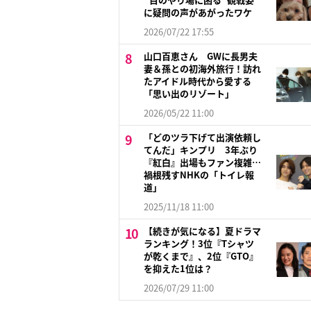
に疑問の声があがったワケ
2026/07/22 17:55
山口百恵さん GWに長男夫
妻＆孫との初海外旅行！訪れ
たアイドル時代から愛する
「思い出のリゾート」
2026/05/22 11:00
「どのツラ下げて出演依頼し
てんだ」キンプリ 3年ぶり
『紅白』出場もファン複雑…
禍根残すNHKの「トイレ報
道」
2025/11/18 11:00
【続きが気になる】夏ドラマ
ランキング！3位『Tシャツ
が乾くまで』、2位『GTO』
を抑えた1位は？
2026/07/29 11:00