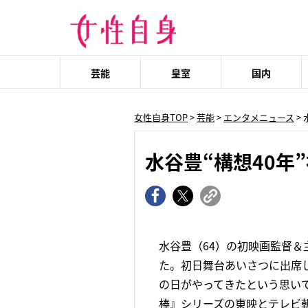
芸能
皇室
国内
女性自身TOP
>
芸能
>
エンタメニュース
>
水谷豊“構想40
水谷豊（64）の初映画監督＆主演
た。初日舞台あいさつに出席
の日がやってきたという思い
棒』シリーズの東映とテレビ朝