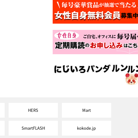
HERS
Mart
SmartFLASH
kokode.jp