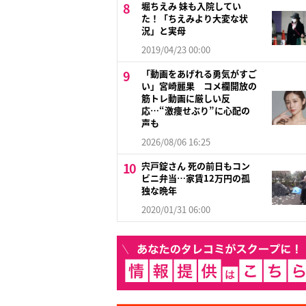
堀ちえみ 妹も入院してい
た！「ちえみより大変な状
況」と実母
2019/04/23 00:00
「動画をあげれる勇気がすご
い」宮崎麗果 コメ欄開放の
筋トレ動画に厳しい反
応…“激痩せぶり”に心配の
声も
2026/08/06 16:25
宍戸錠さん 死の前日もコン
ビニ弁当…家賃12万円の孤
独な晩年
2020/01/31 06:00