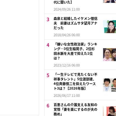
代に聞いた】
2024/09/26 11:00
森泉と結婚したイケメン僧侶
夫 前妻はズムサタ望月アナ
だった
2018/04/26 06:00
「嫌いな女性政治家」ランキ
ング…3位生稲晃子、2位杉
田水脈を大差で抑えた1位
は？
2023/12/16 06:00
「一生テレビで見たくない不
祥事タレント」5位渡部建、
4位斉藤慎二を抑えたワース
ト3は？【2026年版】
2026/06/17 11:00
百恵さんの介護支える友和の
覚悟「妻を楽にするのが夫の
務め」