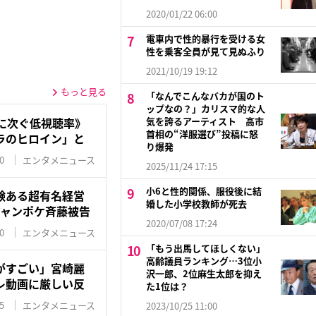
2020/01/22 06:00
電車内で性的暴行を受ける女
性を乗客全員が見て見ぬふり
2021/10/19 19:12
もっと見る
「なんでこんなバカが国のト
ップなの？」カリスマ的な人
に次ぐ低視聴率》
気を誇るアーティスト 高市
首相の“洋服選び”投稿に怒
ラのヒロイン」と
り爆発
0
エンタメニュース
2025/11/24 17:15
小6と性的関係、服役後に結
験ある超有名経営
婚した小学校教師が死去
ジャンポケ斉藤被告
2020/07/08 17:24
0
エンタメニュース
「もう出馬してほしくない」
高齢議員ランキング…3位小
がすごい」宮崎麗
沢一郎、2位麻生太郎を抑え
レ動画に厳しい反
た1位は？
5
エンタメニュース
2023/10/25 11:00