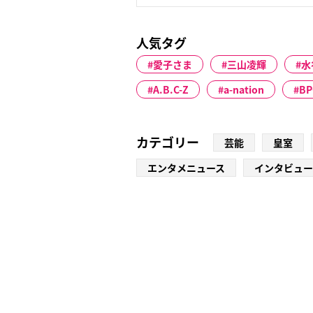
人気タグ
愛子さま
三山凌輝
水
A.B.C-Z
a-nation
BP
カテゴリー
芸能
皇室
エンタメニュース
インタビュー