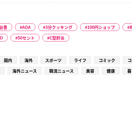
谷豊
AOA
3分クッキング
100円ショップ
O
50セント
C型肝炎
国内
海外
スポーツ
ライフ
コミック
コ
海外ニュース
韓流ニュース
美容
健康
暮