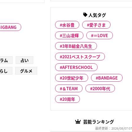
人気タグ
水谷豊
愛子さま
BIGBANG
三山凌輝
＝LOVE
3年B組金八先生
2021ベストスクープ
ラム
占い
AFTERSCHOOL
らし
グルメ
20世紀少年
BANDAGE
＆TEAM
2000年代
20周年
芸能ランキング
最終更新：2026/08/07 07