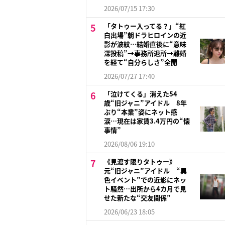
2026/07/15 17:30
「タトゥー入ってる？」“紅
白出場”朝ドラヒロインの近
影が波紋…結婚直後に“意味
深投稿”→事務所退所→離婚
を経て“自分らしさ”全開
2026/07/27 17:40
「泣けてくる」消えた54
歳“旧ジャニ”アイドル 8年
ぶり“本業”姿にネット感
涙…現在は家賃3.4万円の“懐
事情”
2026/08/06 19:10
《見渡す限りタトゥー》
元“旧ジャニ”アイドル “異
色イベント”での近影にネッ
ト騒然…出所から4カ月で見
せた新たな“交友関係”
2026/06/23 18:05