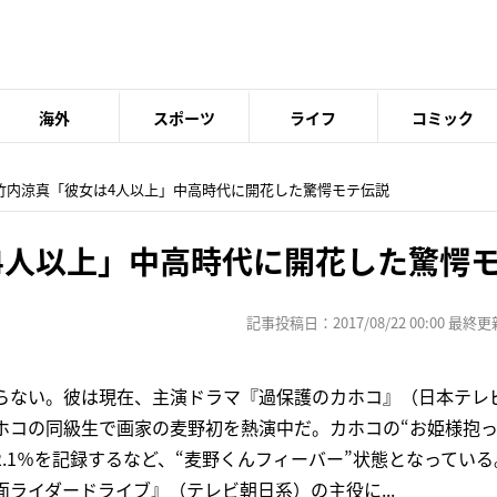
海外
スポーツ
ライフ
コミック
 竹内涼真「彼女は4人以上」中高時代に開花した驚愕モテ伝説
4人以上」中高時代に開花した驚愕
記事投稿日：2017/08/22 00:00 最終更新日
まらない。彼は現在、主演ドラマ『過保護のカホコ』（日本テレ
ホコの同級生で画家の麦野初を熱演中だ。カホコの“お姫様抱っ
2.1％を記録するなど、“麦野くんフィーバー”状態となってい
面ライダードライブ』（テレビ朝日系）の主役に...