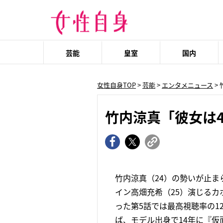
芸能
皇室
国内
女性自身TOP
>
芸能
>
エンタメニュース
>
竹内涼真「彼女は
竹内涼真（24）の勢いが止
イン高畑充希（25）演じるカ
った第5話では最高視聴率の1
ば、モデル出身で14年に『仮