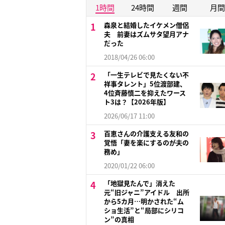
1時間
24時間
週間
月間
森泉と結婚したイケメン僧侶
夫 前妻はズムサタ望月アナ
だった
2018/04/26 06:00
「一生テレビで見たくない不
祥事タレント」5位渡部建、
4位斉藤慎二を抑えたワース
ト3は？【2026年版】
2026/06/17 11:00
百恵さんの介護支える友和の
覚悟「妻を楽にするのが夫の
務め」
2020/01/22 06:00
「地獄見たんで」消えた
元“旧ジャニ”アイドル 出所
から5カ月…明かされた“ム
ショ生活”と“局部にシリコ
ン”の真相