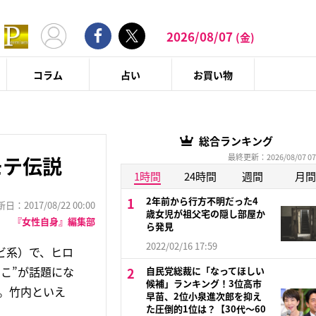
2026/08/07
(金)
コラム
占い
お買い物
総合ランキング
最終更新：2026/08/07 07
モテ伝説
1時間
24時間
週間
月間
2年前から行方不明だった4
：2017/08/22 00:00
歳女児が祖父宅の隠し部屋か
『女性自身』編集部
ら発見
2022/02/16 17:59
ビ系）で、ヒロ
こ”が話題にな
自民党総裁に「なってほしい
候補」ランキング！3位高市
る。竹内といえ
早苗、2位小泉進次郎を抑え
た圧倒的1位は？【30代〜60