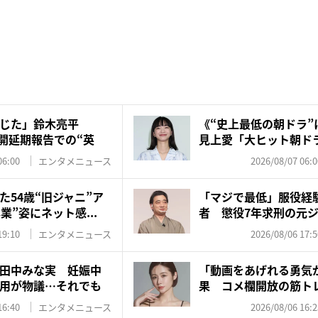
じた」鈴木亮平
《“史上最低の朝ドラ”
』公開延期報告での“英
見上愛「大ヒット朝ド
対...
06:00
エンタメニュース
2026/08/07 06:0
た54歳“旧ジャニ”ア
「マジで最低」服役経
業”姿にネット感...
者 懲役7年求刑の元
を...
19:10
エンタメニュース
2026/08/06 17:5
田中みな実 妊娠中
「動画をあげれる勇気
用が物議…それでも
果 コメ欄開放の筋ト
応…...
16:40
エンタメニュース
2026/08/06 16:2