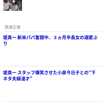
関連記事
堤真一 新米パパ奮闘中、３ヵ月半長女の溺愛ぶ
り
堤真一 スタッフ爆笑させた小泉今日子との“下
ネタ夫婦漫才”