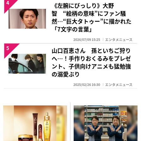
4
《左腕にびっしり》大野
智 “絵柄の意味”にファン騒
然…“巨大タトゥー”に描かれた
「7文字の言葉」
2026/07/09 15:25
エンタメニュース
5
山口百恵さん 孫といちご狩り
へ…！手作りおくるみをプレゼ
ント、子供向けアニメも猛勉強
の溺愛ぶり
2025/02/26 16:30
エンタメニュース