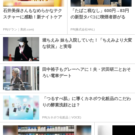
石井美保さんもなめらかなテク
「たばこ税なし」600円→83円
スチャーに感動！新ナイトケア
の新型タバコに喫煙者群がる
PR(ゲラン｜美的.com)
PR(株式会社HAL)
堀ちえみ 妹も入院していた！「ちえみより大変
な状況」と実母
田中裕子もグレーヘアに！夫・沢田研二とおそ
ろい電車デート
「つるすべ肌」に導くカネボウ化粧品のこだわ
りの酵素洗顔とは？
PR(カネボウ化粧品｜VOCE)