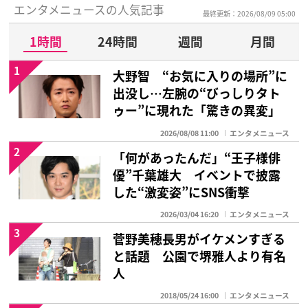
エンタメニュースの人気記事
最終更新：2026/08/09 05:00
1時間
24時間
週間
月間
1
大野智 “お気に入りの場所”に
出没し…左腕の“びっしりタト
ゥー”に現れた「驚きの異変」
2026/08/08 11:00
エンタメニュース
2
「何があったんだ」“王子様俳
優”千葉雄大 イベントで披露
した“激変姿”にSNS衝撃
2026/03/04 16:20
エンタメニュース
3
菅野美穂長男がイケメンすぎる
と話題 公園で堺雅人より有名
人
2018/05/24 16:00
エンタメニュース