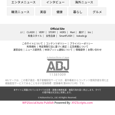
エンタメニュース
インタビュー
海外ニュース
韓流ニュース
美容
健康
暮らし
グルメ
Official Site
JJ
CLASSY.
VERY
STORY
HERS
Mart
美ST
bis
和食スタイル
女性自身
SmartFLASH
kokode.jp
このサイトについて
コンテンツポリシー
プライバシーポリシー
利用規約
特定商取引法に基づく表記
広告掲載について
運営会社
ニュース提供先
WEBプッシュ通知について
情報提供
お問い合わせ
ABJマークは、この電子書店・電子書籍配信サービスが、著作権者からコンテンツ使用許諾を得た正
規版配信サービスであることを示す登録商標（登録番号 第6091713号）です。
本サイトに掲載されているすべての文章・画像の無断転載・複製行為を固く禁止します。すべて
の著作権は光文社に帰属します。
© Kobunsha Co., Ltd. All Rights Reserved.
WP2Social Auto Publish
Powered By :
XYZScripts.com