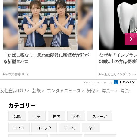
「たばこ税なし」思わぬ朗報に喫煙者が群が
なぜ今「インプラン
る新型タバコ
5歳以上の方は要確認
PR(株式会社HAL)
PR(あんしんインプラント)
Recommended by
女性自身TOP
>
芸能
>
エンタメニュース
>
男優
>
堤真一
>
堤真一
カテゴリー
芸能
皇室
国内
海外
スポーツ
ライフ
コミック
コラム
占い