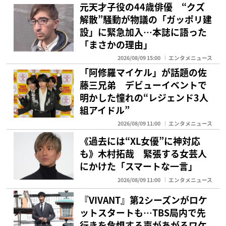
元天才子役の44歳俳優 “クズ
解散”騒動が物議の「ガッポリ建
設」に緊急加入…本誌に語った
「まさかの理由」
2026/08/09 15:00
エンタメニュース
「阿修羅マイケル」が話題の佐
藤三兄弟 デビューイベントで
明かした憧れの“レジェンド3人
組アイドル”
2026/08/09 11:00
エンタメニュース
《過去には“XL女優”に神対応
も》木村拓哉 緊張する女芸人
にかけた「スマートな一言」
2026/08/09 11:00
エンタメニュース
『VIVANT』第2シーズンがロケ
ットスタートも…TBS局内で先
行きを危惧する声があがるワケ