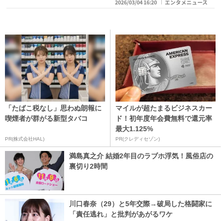
2026/03/04 16:20
エンタメニュース
「たばこ税なし」思わぬ朗報に
マイルが超たまるビジネスカー
喫煙者が群がる新型タバコ
ド！初年度年会費無料で還元率
最大1.125%
PR(株式会社HAL)
PR(クレディセゾン)
満島真之介 結婚2年目のラブホ浮気！風俗店の
裏切り2時間
川口春奈（29）と5年交際→破局した格闘家に
「責任逃れ」と批判があがるワケ