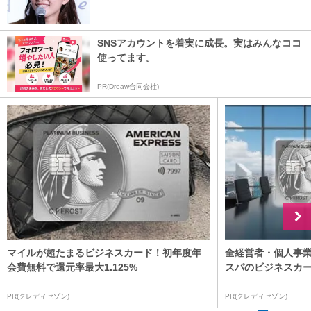
SNSアカウントを着実に成長。実はみんなココ
使ってます。
PR(Dreaw合同会社)
マイルが超たまるビジネスカード！初年度年
全経営者・個人事
会費無料で還元率最大1.125%
スパのビジネスカ
PR(クレディセゾン)
PR(クレディセゾン)