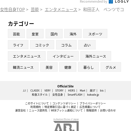
Recommended by
女性自身TOP
>
芸能
>
エンタメニュース
>
和田正人 ベンツでコンビ
カテゴリー
芸能
皇室
国内
海外
スポーツ
ライフ
コミック
コラム
占い
エンタメニュース
インタビュー
海外ニュース
韓流ニュース
美容
健康
暮らし
グルメ
Official Site
JJ
CLASSY.
VERY
STORY
HERS
Mart
美ST
bis
和食スタイル
女性自身
SmartFLASH
kokode.jp
このサイトについて
コンテンツポリシー
プライバシーポリシー
利用規約
特定商取引法に基づく表記
広告掲載について
運営会社
ニュース提供先
WEBプッシュ通知について
情報提供
お問い合わせ