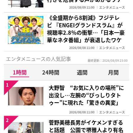
2026/08/09 11:00
エンタメニュース
《全盛期から8割減》フジテレ
ビ 『ENGEIグランドスラム』が
視聴率2.8％の衝撃…「日本一豪
華なネタ番組」が衰退したワケ
2026/08/08 11:00
エンタメニュース
エンタメニュースの人気記事
最終更新：2026/08/09 23:00
1時間
24時間
週間
月間
1
大野智 “お気に入りの場所”に
出没し…左腕の“びっしりタト
ゥー”に現れた「驚きの異変」
2026/08/08 11:00
エンタメニュース
2
菅野美穂長男がイケメンすぎる
と話題 公園で堺雅人より有名