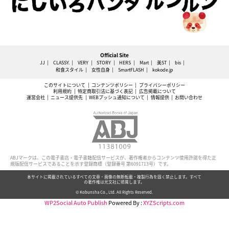
Official Site
JJ
CLASSY.
VERY
STORY
HERS
Mart
美ST
bis
和食スタイル
女性自身
SmartFLASH
kokode.jp
このサイトについて
コンテンツポリシー
プライバシーポリシー
利用規約
特定商取引法に基づく表記
広告掲載について
運営会社
ニュース提供先
WEBプッシュ通知について
情報提供
お問い合わせ
ABJマークは、この電子書店・電子書籍配信サービスが、著作権者からコンテンツ使用許諾を得た正
規版配信サービスであることを示す登録商標（登録番号 第6091713号）です。
本サイトに掲載されているすべての文章・画像の無断転載・複製行為を固く禁止します。すべて
の著作権は光文社に帰属します。
© Kobunsha Co., Ltd. All Rights Reserved.
WP2Social Auto Publish
Powered By :
XYZScripts.com