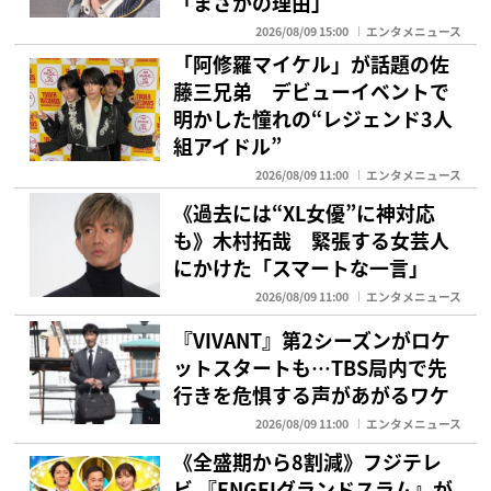
「まさかの理由」
2026/08/09 15:00
エンタメニュース
「阿修羅マイケル」が話題の佐
藤三兄弟 デビューイベントで
明かした憧れの“レジェンド3人
組アイドル”
2026/08/09 11:00
エンタメニュース
《過去には“XL女優”に神対応
も》木村拓哉 緊張する女芸人
にかけた「スマートな一言」
2026/08/09 11:00
エンタメニュース
『VIVANT』第2シーズンがロケ
ットスタートも…TBS局内で先
行きを危惧する声があがるワケ
2026/08/09 11:00
エンタメニュース
《全盛期から8割減》フジテレ
ビ 『ENGEIグランドスラム』が