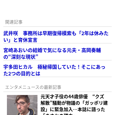
関連記事
武井咲 事務所は早期復帰模索も「2年は休みた
い」と育休宣言
宮崎あおいの結婚で気になる元夫・高岡奏輔
の“深刻な現状”
宇多田ヒカル 極秘帰国していた！そこにあっ
た2つの目的とは
エンタメニュースの最新記事
元天才子役の44歳俳優 “クズ
解散”騒動が物議の「ガッポリ建
設」に緊急加入…本誌に語った