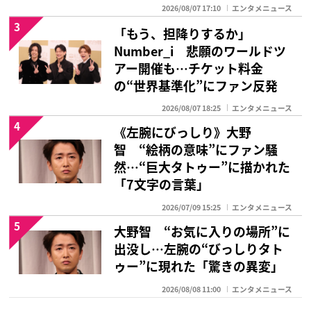
2026/08/07 17:10
エンタメニュース
3
「もう、担降りするか」
Number_i 悲願のワールドツ
アー開催も…チケット料金
の“世界基準化”にファン反発
2026/08/07 18:25
エンタメニュース
4
《左腕にびっしり》大野
智 “絵柄の意味”にファン騒
然…“巨大タトゥー”に描かれた
「7文字の言葉」
2026/07/09 15:25
エンタメニュース
5
大野智 “お気に入りの場所”に
出没し…左腕の“びっしりタト
ゥー”に現れた「驚きの異変」
2026/08/08 11:00
エンタメニュース