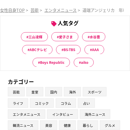
女性自身TOP
>
芸能
>
エンタメニュース
>
道端アンジェリカ 年収5
人気タグ
三山凌輝
愛子さま
水谷豊
ABCテレビ
BS-TBS
AAA
Boys Republic
aiko
カテゴリー
芸能
皇室
国内
海外
スポーツ
ライフ
コミック
コラム
占い
エンタメニュース
インタビュー
海外ニュース
韓流ニュース
美容
健康
暮らし
グルメ