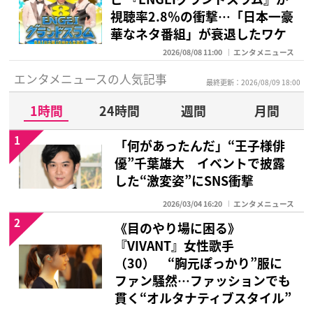
視聴率2.8％の衝撃…「日本一豪
華なネタ番組」が衰退したワケ
2026/08/08 11:00
エンタメニュース
エンタメニュースの人気記事
最終更新：2026/08/09 18:00
1時間
24時間
週間
月間
1
「何があったんだ」“王子様俳
優”千葉雄大 イベントで披露
した“激変姿”にSNS衝撃
2026/03/04 16:20
エンタメニュース
2
《目のやり場に困る》
『VIVANT』女性歌手
（30） “胸元ぽっかり”服に
ファン騒然…ファッションでも
貫く“オルタナティブスタイル”