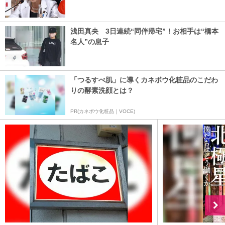
浅田真央 3日連続“同伴帰宅”！お相手は“橋本
名人”の息子
「つるすべ肌」に導くカネボウ化粧品のこだわ
りの酵素洗顔とは？
PR(カネボウ化粧品｜VOCE)