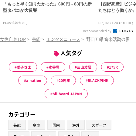
「もっと早く知りたかった」600円→83円の新
【西野亮廣】ビジ
型タバコが大反響
たちはどう働くか
PR(株式会社HAL)
PR(FINCHI on GOETHE)
Recommended by
女性自身TOP
>
芸能
>
エンタメニュース
>
野口五郎 音楽活動の裏で
人気タグ
愛子さま
水谷豊
三山凌輝
175R
a-nation
20周年
BLACKPINK
billboard JAPAN
カテゴリー
芸能
皇室
国内
海外
スポーツ