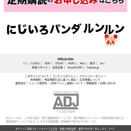
Official Site
JJ
CLASSY.
VERY
STORY
HERS
Mart
美ST
bis
和食スタイル
女性自身
SmartFLASH
kokode.jp
このサイトについて
コンテンツポリシー
プライバシーポリシー
利用規約
特定商取引法に基づく表記
広告掲載について
運営会社
ニュース提供先
WEBプッシュ通知について
情報提供
お問い合わせ
ABJマークは、この電子書店・電子書籍配信サービスが、著作権者からコンテンツ使用許諾を得た正
規版配信サービスであることを示す登録商標（登録番号 第6091713号）です。
本サイトに掲載されているすべての文章・画像の無断転載・複製行為を固く禁止します。すべて