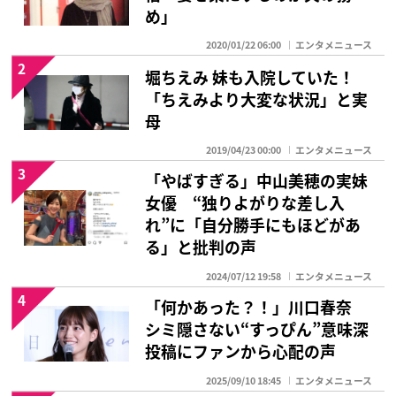
め」
2020/01/22 06:00
エンタメニュース
2
堀ちえみ 妹も入院していた！
「ちえみより大変な状況」と実
母
2019/04/23 00:00
エンタメニュース
3
「やばすぎる」中山美穂の実妹
女優 “独りよがりな差し入
れ”に「自分勝手にもほどがあ
る」と批判の声
2024/07/12 19:58
エンタメニュース
4
「何かあった？！」川口春奈
シミ隠さない“すっぴん”意味深
投稿にファンから心配の声
2025/09/10 18:45
エンタメニュース