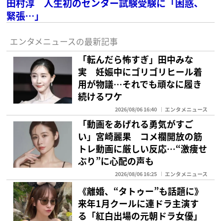
田村淳 人生初のセンター試験受験に「困惑、
緊張…」
エンタメニュースの最新記事
「転んだら怖すぎ」田中みな
実 妊娠中にゴリゴリヒール着
用が物議…それでも頑なに履き
続けるワケ
2026/08/06 16:40
エンタメニュース
「動画をあげれる勇気がすご
い」宮崎麗果 コメ欄開放の筋
トレ動画に厳しい反応…“激痩せ
ぶり”に心配の声も
2026/08/06 16:25
エンタメニュース
《離婚、“タトゥー”も話題に》
来年1月クールに連ドラ主演す
る「紅白出場の元朝ドラ女優」