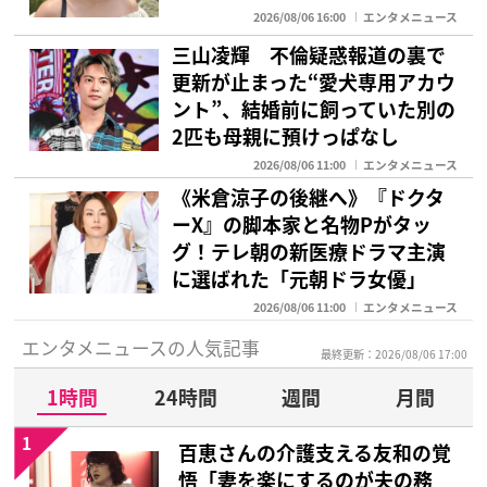
2026/08/06 16:00
エンタメニュース
三山凌輝 不倫疑惑報道の裏で
更新が止まった“愛犬専用アカウ
ント”、結婚前に飼っていた別の
2匹も母親に預けっぱなし
2026/08/06 11:00
エンタメニュース
《米倉涼子の後継へ》『ドクタ
ーX』の脚本家と名物Pがタッ
グ！テレ朝の新医療ドラマ主演
に選ばれた「元朝ドラ女優」
2026/08/06 11:00
エンタメニュース
エンタメニュースの人気記事
最終更新：2026/08/06 17:00
1時間
24時間
週間
月間
1
百恵さんの介護支える友和の覚
悟「妻を楽にするのが夫の務