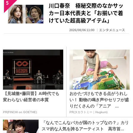
5
川口春奈 極秘交際のなかサッ
カー日本代表夫と「お揃いで着
けていた超高級アイテム」
2026/08/06 11:00
エンタメニュース
【見城徹×藤田晋】AI時代でも
おかたづけもできる点がうれし
変わらない経営者の本質
い！ 動物の鳴き声やセリフが盛
りだくさんの「アニア ...
PR(FINCHI on GOETHE)
PR(タカラトミー｜Hugkum)
「なんでこんなバカが国のトップなの？」カリ
スマ的な人気を誇るアーティスト 高市首...