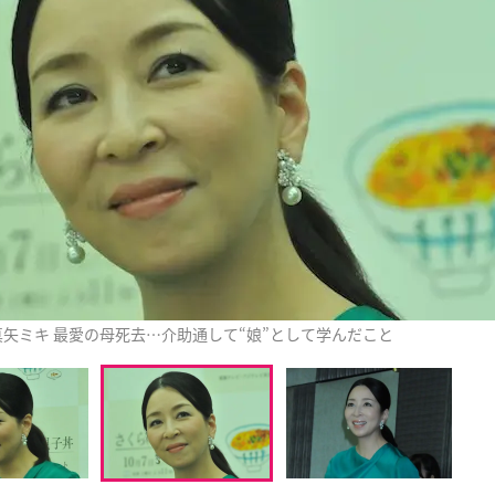
真矢ミキ 最愛の母死去…介助通して“娘”として学んだこと