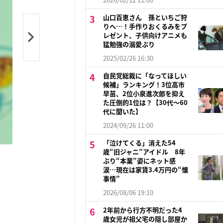
山口百恵さん 孫といちご狩
りへ…！手作りおくるみをプ
レゼント、子供向けアニメも
猛勉強の溺愛ぶり
2025/02/26 16:30
自民党総裁に「なってほしい
候補」ランキング！3位高市
早苗、2位小泉進次郎を抑え
た圧倒的1位は？【30代〜60
代に聞いた】
2024/09/26 11:00
「泣けてくる」消えた54
歳“旧ジャニ”アイドル 8年
ぶり“本業”姿にネット感
涙…現在は家賃3.4万円の“懐
事情”
2026/08/06 19:10
2年前から行方不明だった4
歳女児が祖父宅の隠し部屋か