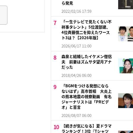
ら発見
2022/02/16 17:59
「一生テレビで見たくない不
祥事タレント」5位渡部建、
4位斉藤慎二を抑えたワース
ト3は？【2026年版】
2026/06/17 11:00
森泉と結婚したイケメン僧侶
夫 前妻はズムサタ望月アナ
だった
2018/04/26 06:00
「BGMをつける発想になら
ないはず」高市首相 大炎上
の熊本地震の視察動画 有名
ジャーナリストは「PRビデ
オ」と苦言
2026/08/07 06:00
【続きが気になる】夏ドラマ
ランキング！3位『Tシャツ