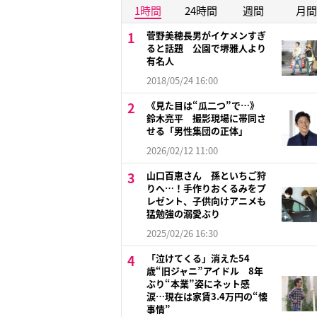
1時間
24時間
週間
月間
菅野美穂長男がイケメンすぎ
ると話題 公園で堺雅人より
有名人
2018/05/24 16:00
《見た目は“瓜二つ”で…》
鈴木亮平 撮影現場に帯同さ
せる「男性集団の正体」
2026/02/12 11:00
山口百恵さん 孫といちご狩
りへ…！手作りおくるみをプ
レゼント、子供向けアニメも
猛勉強の溺愛ぶり
2025/02/26 16:30
「泣けてくる」消えた54
歳“旧ジャニ”アイドル 8年
ぶり“本業”姿にネット感
涙…現在は家賃3.4万円の“懐
事情”