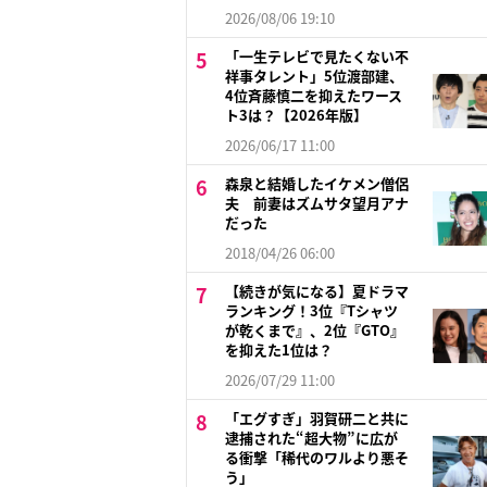
2026/08/06 19:10
「一生テレビで見たくない不
祥事タレント」5位渡部建、
4位斉藤慎二を抑えたワース
ト3は？【2026年版】
2026/06/17 11:00
森泉と結婚したイケメン僧侶
夫 前妻はズムサタ望月アナ
だった
2018/04/26 06:00
【続きが気になる】夏ドラマ
ランキング！3位『Tシャツ
が乾くまで』、2位『GTO』
を抑えた1位は？
2026/07/29 11:00
「エグすぎ」羽賀研二と共に
逮捕された“超大物”に広が
る衝撃「稀代のワルより悪そ
う」