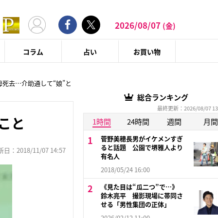
2026/08/07
(金)
コラム
占い
お買い物
母死去…介助通して“娘”と
総合ランキング
最終更新：2026/08/07 13
こと
1時間
24時間
週間
月間
菅野美穂長男がイケメンすぎ
ると話題 公園で堺雅人より
：2018/11/07 14:57
有名人
2018/05/24 16:00
《見た目は“瓜二つ”で…》
鈴木亮平 撮影現場に帯同さ
せる「男性集団の正体」
2026/02/12 11:00