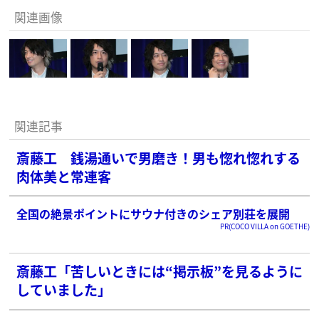
関連画像
関連記事
斎藤工 銭湯通いで男磨き！男も惚れ惚れする
肉体美と常連客
全国の絶景ポイントにサウナ付きのシェア別荘を展開
PR(COCO VILLA on GOETHE)
斎藤工「苦しいときには“掲示板”を見るように
していました」