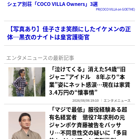
シェア別荘「COCO VILLA Owners」3選
PR(COCO VILLA on GOETHE)
【写真あり】佳子さま笑顔にしたイケメンの正
体…黒衣のナイトは皇宮護衛官
エンタメニュースの最新記事
「泣けてくる」消えた54歳“旧
ジャニ”アイドル 8年ぶり“本
業”姿にネット感涙…現在は家賃
3.4万円の“懐事情”
2026/08/06 19:10
エンタメニュース
「マジで最低」服役経験ある超
有名経営者 懲役7年求刑の元
ジャンポケ斉藤被告をバッサ
リ…不同意性交の疑いに「多目