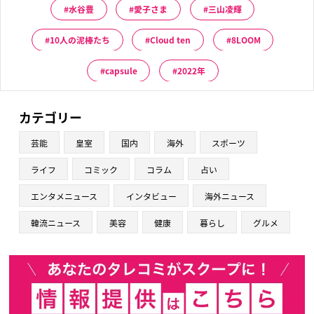
水谷豊
愛子さま
三山凌輝
10人の泥棒たち
Cloud ten
8LOOM
capsule
2022年
カテゴリー
芸能
皇室
国内
海外
スポーツ
ライフ
コミック
コラム
占い
エンタメニュース
インタビュー
海外ニュース
韓流ニュース
美容
健康
暮らし
グルメ