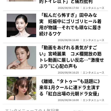
的トイレ以下」と痛烈批判
2026/08/06 17:50
エンタメニュース
「転んだら怖すぎ」田中みな
実 妊娠中にゴリゴリヒール着
用が物議…それでも頑なに履き
続けるワケ
2026/08/06 16:40
エンタメニュース
「動画をあげれる勇気がすご
い」宮崎麗果 コメ欄開放の筋
トレ動画に厳しい反応…“激痩せ
ぶり”に心配の声も
2026/08/06 16:25
エンタメニュース
《離婚、“タトゥー”も話題に》
来年1月クールに連ドラ主演す
る「紅白出場の元朝ドラ女優」
2026/08/06 16:00
エンタメニュース
エンタメニュースの人気記事