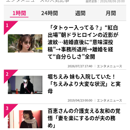
最終更新：2026/08/06 20:00
1時間
24時間
週間
月間
1
「タトゥー入ってる？」“紅白
出場”朝ドラヒロインの近影が
波紋…結婚直後に“意味深投
稿”→事務所退所→離婚を経
て“自分らしさ”全開
2026/07/27 17:40
エンタメニュース
2
堀ちえみ 妹も入院していた！
「ちえみより大変な状況」と実
母
2019/04/23 00:00
エンタメニュース
3
百恵さんの介護支える友和の覚
悟「妻を楽にするのが夫の務
め」