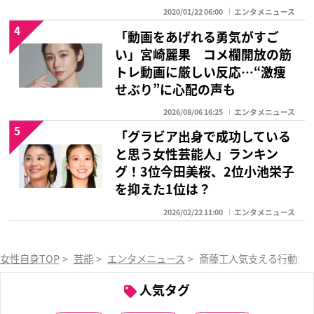
2020/01/22 06:00
エンタメニュース
4
「動画をあげれる勇気がすご
い」宮崎麗果 コメ欄開放の筋
トレ動画に厳しい反応…“激痩
せぶり”に心配の声も
2026/08/06 16:25
エンタメニュース
5
「グラビア出身で成功している
と思う女性芸能人」ランキン
グ！3位今田美桜、2位小池栄子
を抑えた1位は？
2026/02/22 11:00
エンタメニュース
女性自身TOP
>
芸能
>
エンタメニュース
>
斎藤工人気支える行動力 
人気タグ