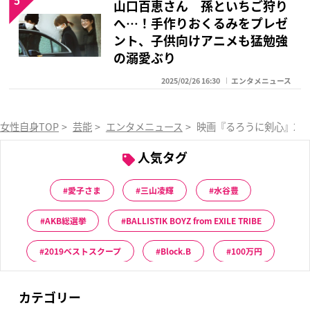
山口百恵さん 孫といちご狩り
へ…！手作りおくるみをプレゼ
ント、子供向けアニメも猛勉強
の溺愛ぶり
2025/02/26 16:30
エンタメニュース
女性自身TOP
>
芸能
>
エンタメニュース
>
映画『るろうに剣心』20
人気タグ
愛子さま
三山凌輝
水谷豊
AKB総選挙
BALLISTIK BOYZ from EXILE TRIBE
2019ベストスクープ
Block.B
100万円
カテゴリー