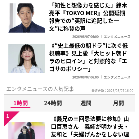
「知性と想像力を感じた」鈴木
亮平『TOKYO MER』公開延期
報告での“英訳に追記した一
文”に称賛の声
2026/08/07 06:00
エンタメニュース
《“史上最低の朝ドラ”に次ぐ低
視聴率》見上愛「大ヒット朝ド
ラのヒロイン」と対照的な「エ
ゴサのポリシー」
2026/08/07 06:00
エンタメニュース
エンタメニュースの人気記事
最終更新：2026/08/07 16:00
1時間
24時間
週間
月間
1
《義兄の三回忌法要に参加》山
口百恵さん 義姉が明かす夫・
友和と「夫婦げんかをしない理