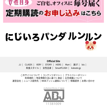
Official Site
JJ
CLASSY.
VERY
STORY
HERS
Mart
美ST
bis
和食スタイル
女性自身
SmartFLASH
kokode.jp
このサイトについて
コンテンツポリシー
プライバシーポリシー
利用規約
特定商取引法に基づく表記
広告掲載について
運営会社
ニュース提供先
WEBプッシュ通知について
情報提供
お問い合わせ