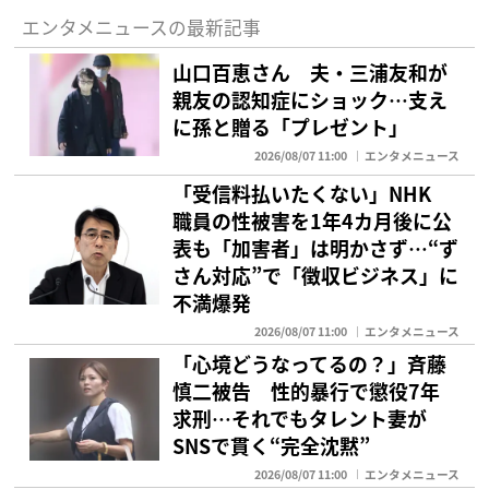
エンタメニュースの最新記事
山口百恵さん 夫・三浦友和が
親友の認知症にショック…支え
に孫と贈る「プレゼント」
2026/08/07 11:00
エンタメニュース
「受信料払いたくない」NHK
職員の性被害を1年4カ月後に公
表も「加害者」は明かさず…“ず
さん対応”で「徴収ビジネス」に
不満爆発
2026/08/07 11:00
エンタメニュース
「心境どうなってるの？」斉藤
慎二被告 性的暴行で懲役7年
求刑…それでもタレント妻が
SNSで貫く“完全沈黙”
2026/08/07 11:00
エンタメニュース