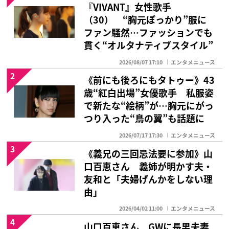
『VIVANT』女性歌手
（30） “胸元ぽっかり”服に
ファン騒然…ファッションでも
貫く“オルタナティブスタイル”
2026/08/07 17:10
エンタメニュース
2
《前にも後ろにもタトゥー》43
歳“紅白出場”女優歌手 私服姿
で新たな“絵柄”が…胸元にがっ
つり入った“鳥の翼”も話題に
2026/07/17 17:30
エンタメニュース
3
《義兄の三回忌法要に参加》山
口百恵さん 義姉が明かす夫・
友和と「夫婦げんかをしない理
由」
2026/04/02 11:00
エンタメニュース
4
山口百恵さん GWに長男夫妻