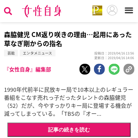
森脇健児 CM返り咲きの理由…起用にあった
草なぎ剛からの指名
芸能
エンタメニュース
投稿日：2019/04/16 13:56
更新日：2019/04/16 14:06
『女性自身』編集部
1990年代前半に民放キー局で10本以上のレギュラー
番組をこなす売れっ子だったタレントの森脇健児
（52）だが、今やすっかりキー局に登場する機会が
減ってしまっている。「TBSの『オー...
記事の続きを読む