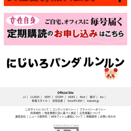
Official Site
JJ
CLASSY.
VERY
STORY
HERS
Mart
美ST
bis
和食スタイル
女性自身
SmartFLASH
kokode.jp
このサイトについて
コンテンツポリシー
プライバシーポリシー
利用規約
特定商取引法に基づく表記
広告掲載について
運営会社
ニュース提供先
WEBプッシュ通知について
情報提供
お問い合わせ