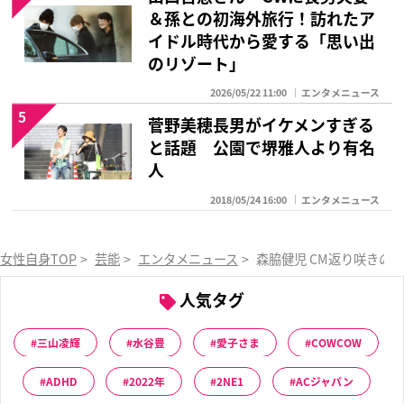
＆孫との初海外旅行！訪れたア
イドル時代から愛する「思い出
のリゾート」
2026/05/22 11:00
エンタメニュース
5
菅野美穂長男がイケメンすぎる
と話題 公園で堺雅人より有名
人
2018/05/24 16:00
エンタメニュース
女性自身TOP
>
芸能
>
エンタメニュース
>
森脇健児 CM返り咲きの
人気タグ
三山凌輝
水谷豊
愛子さま
COWCOW
ADHD
2022年
2NE1
ACジャパン