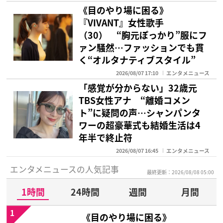
《目のやり場に困る》
『VIVANT』女性歌手
（30） “胸元ぽっかり”服にフ
ァン騒然…ファッションでも貫
く“オルタナティブスタイル”
2026/08/07 17:10
エンタメニュース
「感覚が分からない」32歳元
TBS女性アナ “離婚コメン
ト”に疑問の声…シャンパンタ
ワーの超豪華式も結婚生活は4
年半で終止符
2026/08/07 16:45
エンタメニュース
エンタメニュースの人気記事
最終更新：2026/08/08 05:00
1時間
24時間
週間
月間
1
《目のやり場に困る》