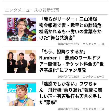
エンタメニュースの最新記事
「我らがリーダー」三山凌輝
密会報道で妻・趣里との離婚危
機囁かれるも…労いの言葉をか
けた“舞台共演者”
2026/08/07 18:35
エンタメニュース
「もう、担降りするか」
Number_i 悲願のワールドツ
アー開催も…チケット料金の“世
界基準化”にファン反発
2026/08/07 18:25
エンタメニュース
「迷惑でしかない」フワちゃ
ん 飛行機“乗り遅れ”報告に厳
しい声…有吉弘行も苦言を呈し
た“悪癖”
2026/08/07 18:15
エンタメニュース