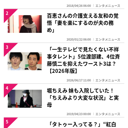
2018/04/26 06:00
エンタメニュース
2
百恵さんの介護支える友和の覚
悟「妻を楽にするのが夫の務
め」
2020/01/22 06:00
エンタメニュース
3
「一生テレビで見たくない不祥
事タレント」5位渡部建、4位斉
藤慎二を抑えたワースト3は？
【2026年版】
2026/06/17 11:00
エンタメニュース
4
堀ちえみ 妹も入院していた！
「ちえみより大変な状況」と実
母
2019/04/23 00:00
エンタメニュース
5
「タトゥー入ってる？」“紅白