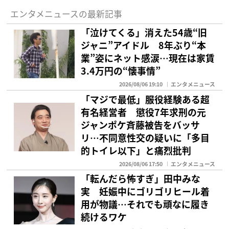
エンタメニュースの最新記事
「泣けてくる」消えた54歳“旧
ジャニ”アイドル 8年ぶり“本
業”姿にネット感涙…現在は家賃
3.4万円の“懐事情”
2026/08/06 19:10
エンタメニュース
「マジで最低」服役経験ある超
有名経営者 懲役7年求刑の元
ジャンポケ斉藤被告をバッサ
リ…不同意性交の疑いに「多目
的トイレ以下」と痛烈批判
2026/08/06 17:50
エンタメニュース
「転んだら怖すぎ」田中みな
実 妊娠中にゴリゴリヒール着
用が物議…それでも頑なに履き
続けるワケ