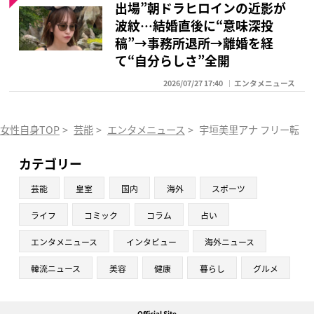
出場”朝ドラヒロインの近影が
波紋…結婚直後に“意味深投
稿”→事務所退所→離婚を経
て“自分らしさ”全開
2026/07/27 17:40
エンタメニュース
女性自身TOP
>
芸能
>
エンタメニュース
>
宇垣美里アナ フリー転身
カテゴリー
芸能
皇室
国内
海外
スポーツ
ライフ
コミック
コラム
占い
エンタメニュース
インタビュー
海外ニュース
韓流ニュース
美容
健康
暮らし
グルメ
Official Site