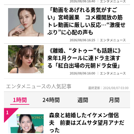
2026/08/06 16:40
エンタメニュース
「動画をあげれる勇気がすご
い」宮崎麗果 コメ欄開放の筋
トレ動画に厳しい反応…“激痩せ
ぶり”に心配の声も
2026/08/06 16:25
エンタメニュース
《離婚、“タトゥー”も話題に》
来年1月クールに連ドラ主演す
る「紅白出場の元朝ドラ女優」
2026/08/06 16:00
エンタメニュース
エンタメニュースの人気記事
最終更新：2026/08/07 03:00
1時間
24時間
週間
月間
1
森泉と結婚したイケメン僧侶
夫 前妻はズムサタ望月アナだ
った