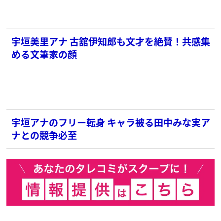
宇垣美里アナ 古舘伊知郎も文才を絶賛！共感集
める文筆家の顔
宇垣アナのフリー転身 キャラ被る田中みな実ア
ナとの競争必至