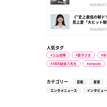
レン...
2026/08/07 
《“史上最低の朝ド
見上愛「大ヒット朝
対...
2026/08/07 
人気タグ
三山凌輝
愛子さま
水
3年B組金八先生
airpods
カテゴリー
芸能
皇室
エンタメニュース
インタビュー