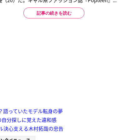
20）だ。ギャル系ファッション誌『Popteen』...
記事の続きを読む
は？語っていたモデル転身の夢
の自分探しに覚えた違和感
モデル決心支える木村拓哉の忠告