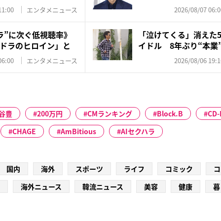
訳...
11:00
エンタメニュース
2026/08/07 06:0
ラ”に次ぐ低視聴率》
「泣けてくる」消えた5
ドラのヒロイン」と
イドル 8年ぶり“本業”
06:00
エンタメニュース
2026/08/06 19:1
谷豊
200万円
CMランキング
Block.B
CD-
CHAGE
AmBitious
AIセクハラ
国内
海外
スポーツ
ライフ
コミック
コ
海外ニュース
韓流ニュース
美容
健康
暮