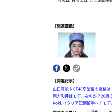
るのは“みちょぱ”こと池田美優（
【関連画像】
【関連記事】
山口真帆 NGT48卒業後の進路
剛力彩芽はモデルなのか？26歳
Koki, イタリア短期留学へ！