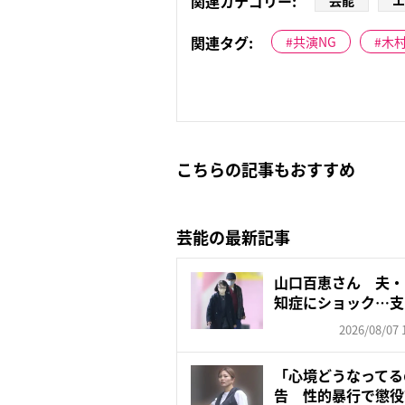
関連カテゴリー:
芸能
エ
関連タグ:
共演NG
木
こちらの記事もおすすめ
芸能の最新記事
山口百恵さん 夫・
知症にショック…支
ゼン...
2026/08/07 
「心境どうなってる
告 性的暴行で懲役