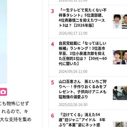
「一生テレビで見たくない不
祥事タレント」5位渡部建、
4位斉藤慎二を抑えたワース
ト3は？【2026年版】
2026/06/17 11:00
自民党総裁に「なってほしい
候補」ランキング！3位高市
早苗、2位小泉進次郎を抑え
た圧倒的1位は？【30代〜60
代に聞いた】
2024/09/26 11:00
山口百恵さん 孫といちご狩
りへ…！手作りおくるみをプ
レゼント、子供向けアニメも
猛勉強の溺愛ぶり
にも物怖じせず
2025/02/26 16:30
くれるので、キ
「泣けてくる」消えた54
絶大な支持を集め
歳“旧ジャニ”アイドル 8年
ぶり“本業”姿にネット感