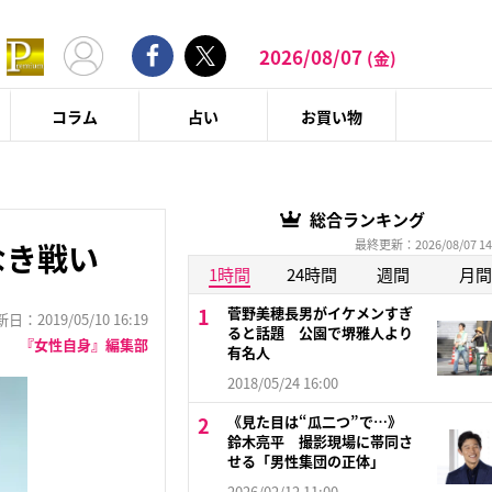
2026/08/07
(金)
コラム
占い
お買い物
総合ランキング
最終更新：2026/08/07 14
なき戦い
1時間
24時間
週間
月間
菅野美穂長男がイケメンすぎ
：2019/05/10 16:19
ると話題 公園で堺雅人より
『女性自身』編集部
有名人
2018/05/24 16:00
《見た目は“瓜二つ”で…》
鈴木亮平 撮影現場に帯同さ
せる「男性集団の正体」
2026/02/12 11:00