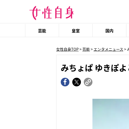
芸能
皇室
国内
女性自身TOP
>
芸能
>
エンタメニュース
>
みちょぱ ゆきぽ