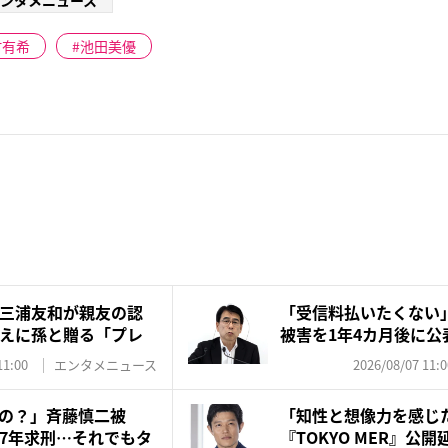
ンタメニュース
村有希
池田美優
三浦友和が親友の認
「受信料払いたくない
えに孫と贈る「プレ
被害を1年4カ月後に公
は...
11:00
エンタメニュース
2026/08/07 11:0
の？」斉藤慎二被
「知性と想像力を感じ
7年求刑…それでもタ
『TOKYO MER』公