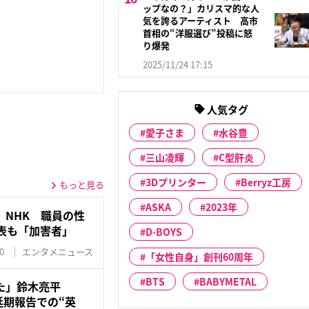
ップなの？」カリスマ的な人
気を誇るアーティスト 高市
首相の“洋服選び”投稿に怒
り爆発
2025/11/24 17:15
人気タグ
愛子さま
水谷豊
三山凌輝
C型肝炎
3Dプリンター
Berryz工房
もっと見る
ASKA
2023年
」NHK 職員の性
表も「加害者」
D-BOYS
0
エンタメニュース
「女性自身」創刊60周年
BTS
BABYMETAL
た」鈴木亮平
開延期報告での“英