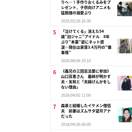
りへ…！手作りおくるみをプ
レゼント、子供向けアニメも
猛勉強の溺愛ぶり
2025/02/26 16:30
「泣けてくる」消えた54
歳“旧ジャニ”アイドル 8年
ぶり“本業”姿にネット感
涙…現在は家賃3.4万円の“懐
事情”
2026/08/06 19:10
《義兄の三回忌法要に参加》
山口百恵さん 義姉が明かす
夫・友和と「夫婦げんかをし
ない理由」
2026/04/02 11:00
森泉と結婚したイケメン僧侶
夫 前妻はズムサタ望月アナ
だった
2018/04/26 06:00