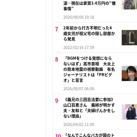
涙…現在は家賃3.4万円の“懐
事情”
2026/08/06 19:10
2年前から行方不明だった4
歳女児が祖父宅の隠し部屋か
ら発見
2022/02/16 17:59
「BGMをつける発想になら
ないはず」高市首相 大炎上
の熊本地震の視察動画 有名
ジャーナリストは「PRビデ
オ」と苦言
2026/08/07 06:00
《義兄の三回忌法要に参加》
山口百恵さん 義姉が明かす
夫・友和と「夫婦げんかをし
ない理由」
2026/04/02 11:00
「なんでこんなバカが国のト