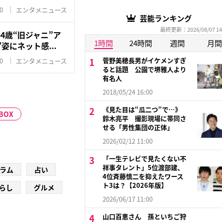
0
エンタメニュース
芸能ランキング
最終更新：2026/08/07 14
4歳“旧ジャニ”ア
1時間
24時間
週間
月間
姿にネット感...
菅野美穂長男がイケメンすぎ
0
エンタメニュース
ると話題 公園で堺雅人より
有名人
2018/05/24 16:00
《見た目は“瓜二つ”で…》
BOX
鈴木亮平 撮影現場に帯同さ
せる「男性集団の正体」
2026/02/12 11:00
「一生テレビで見たくない不
祥事タレント」5位渡部建、
ラム
占い
4位斉藤慎二を抑えたワース
ト3は？【2026年版】
らし
グルメ
2026/06/17 11:00
山口百恵さん 孫といちご狩