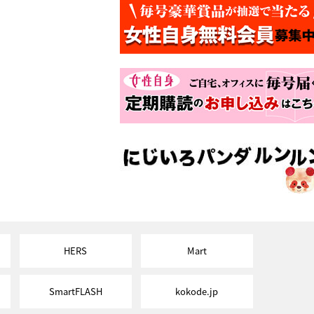
HERS
Mart
SmartFLASH
kokode.jp