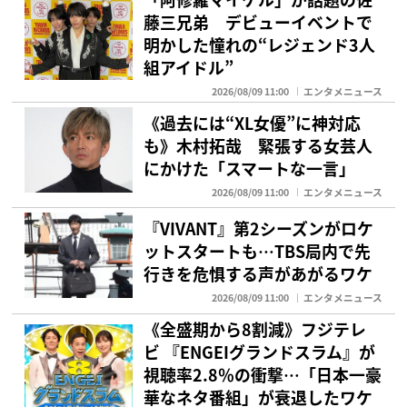
藤三兄弟 デビューイベントで
明かした憧れの“レジェンド3人
組アイドル”
2026/08/09 11:00
エンタメニュース
《過去には“XL女優”に神対応
も》木村拓哉 緊張する女芸人
にかけた「スマートな一言」
2026/08/09 11:00
エンタメニュース
『VIVANT』第2シーズンがロケ
ットスタートも…TBS局内で先
行きを危惧する声があがるワケ
2026/08/09 11:00
エンタメニュース
《全盛期から8割減》フジテレ
ビ 『ENGEIグランドスラム』が
視聴率2.8％の衝撃…「日本一豪
華なネタ番組」が衰退したワケ