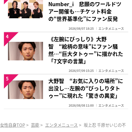
Number_i 悲願のワールドツ
アー開催も…チケット料金
の“世界基準化”にファン反発
2026/08/07 18:25
エンタメニュース
4
《左腕にびっしり》大野
智 “絵柄の意味”にファン騒
然…“巨大タトゥー”に描かれた
「7文字の言葉」
2026/07/09 15:25
エンタメニュース
5
大野智 “お気に入りの場所”に
出没し…左腕の“びっしりタト
ゥー”に現れた「驚きの異変」
2026/08/08 11:00
エンタメニュース
女性自身TOP
>
芸能
>
エンタメニュース
>
坂上忍 千原せいじの不倫