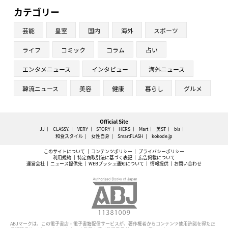
カテゴリー
芸能
皇室
国内
海外
スポーツ
ライフ
コミック
コラム
占い
エンタメニュース
インタビュー
海外ニュース
韓流ニュース
美容
健康
暮らし
グルメ
Official Site
JJ
CLASSY.
VERY
STORY
HERS
Mart
美ST
bis
和食スタイル
女性自身
SmartFLASH
kokode.jp
このサイトについて
コンテンツポリシー
プライバシーポリシー
利用規約
特定商取引法に基づく表記
広告掲載について
運営会社
ニュース提供先
WEBプッシュ通知について
情報提供
お問い合わせ
ABJマークは、この電子書店・電子書籍配信サービスが、著作権者からコンテンツ使用許諾を得た正