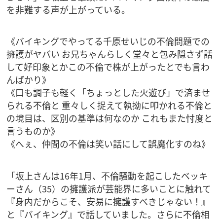
を非難する声が上がっている。
《バイキングでやってる千原せいじの不倫問題での
擁護がヤバい お兄ちゃんらしく堂々と包み隠さず話
して好印象とかこの不倫で株が上がったとでも言わ
んばかり》
《口も調子も軽く「ちょっとした火遊び」で済ませ
られる不倫と 重々しく捉えて執拗に叩かれる不倫と
の境目は、区別の基準は何なのか これもまた忖度と
言うものか》
《へぇ、仲間の不倫は笑い話にして誤魔化すのね》
「坂上さんは16年1月、不倫騒動を起こしたベッキ
ーさん（35）の擁護派が芸能界に多いことに触れて
『身内だからこそ、安易に擁護すべきじゃない！』
と『バイキング』で話していました。さらに不倫相