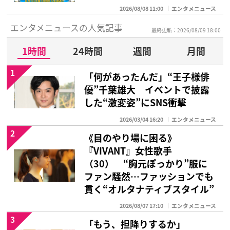
2026/08/08 11:00
エンタメニュース
エンタメニュースの人気記事
最終更新：2026/08/09 18:00
1時間
24時間
週間
月間
1
「何があったんだ」“王子様俳
優”千葉雄大 イベントで披露
した“激変姿”にSNS衝撃
2026/03/04 16:20
エンタメニュース
2
《目のやり場に困る》
『VIVANT』女性歌手
（30） “胸元ぽっかり”服に
ファン騒然…ファッションでも
貫く“オルタナティブスタイル”
2026/08/07 17:10
エンタメニュース
3
「もう、担降りするか」