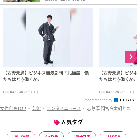
【西野亮廣】ビジネス書最新刊『北極星 僕
【西野亮廣】ビジ
たちはどう働くか』
たちはどう働くか
PR(FINCHI on GOETHE)
PR(FINCHI on GOETHE)
Recommended by
女性自身TOP
>
芸能
>
エンタメニュース
>
志尊淳 間宮祥太朗との公
人気タグ
三山凌輝
水谷豊
愛子さま
8LOOM