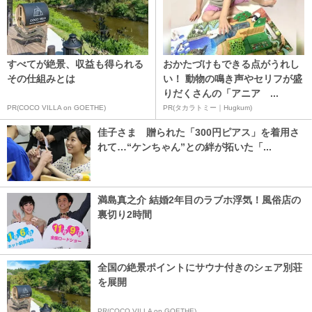
すべてが絶景、収益も得られる
おかたづけもできる点がうれし
その仕組みとは
い！ 動物の鳴き声やセリフが盛
りだくさんの「アニア ...
PR(COCO VILLA on GOETHE)
PR(タカラトミー｜Hugkum)
佳子さま 贈られた「300円ピアス」を着用さ
れて…“ケンちゃん”との絆が拓いた「...
満島真之介 結婚2年目のラブホ浮気！風俗店の
裏切り2時間
全国の絶景ポイントにサウナ付きのシェア別荘
を展開
PR(COCO VILLA on GOETHE)