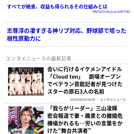
すべてが絶景、収益も得られるその仕組みとは
PR(COCO VILLA on GOETHE)
志尊淳の凄すぎる神リプ対応、野球部で培った
根性原動力に
エンタメニュースの最新記事
会いに行けるイケメンアイドル
「Cloud ten」 劇場オープン
でベテラン芸能記者が見つけた
スターの原石3人の名前
2026/08/08 06:00
エンタメニュース
「我らがリーダー」三山凌輝
密会報道で妻・趣里との離婚危
機囁かれるも…労いの言葉をか
けた“舞台共演者”