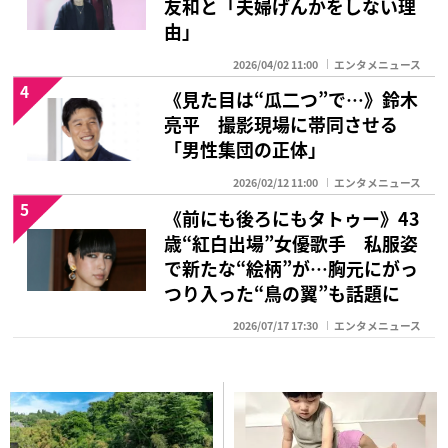
友和と「夫婦げんかをしない理
由」
2026/04/02 11:00
エンタメニュース
4
《見た目は“瓜二つ”で…》鈴木
亮平 撮影現場に帯同させる
「男性集団の正体」
2026/02/12 11:00
エンタメニュース
5
《前にも後ろにもタトゥー》43
歳“紅白出場”女優歌手 私服姿
で新たな“絵柄”が…胸元にがっ
つり入った“鳥の翼”も話題に
2026/07/17 17:30
エンタメニュース