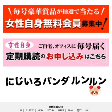
Official Site
JJ
CLASSY.
VERY
STORY
HERS
Mart
美ST
bis