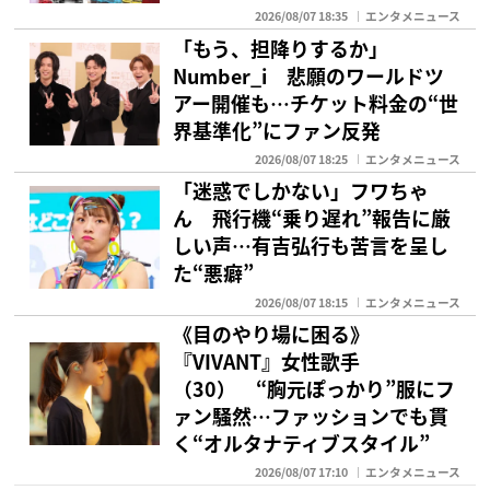
2026/08/07 18:35
エンタメニュース
「もう、担降りするか」
Number_i 悲願のワールドツ
アー開催も…チケット料金の“世
界基準化”にファン反発
2026/08/07 18:25
エンタメニュース
「迷惑でしかない」フワちゃ
ん 飛行機“乗り遅れ”報告に厳
しい声…有吉弘行も苦言を呈し
た“悪癖”
2026/08/07 18:15
エンタメニュース
《目のやり場に困る》
『VIVANT』女性歌手
（30） “胸元ぽっかり”服にフ
ァン騒然…ファッションでも貫
く“オルタナティブスタイル”
2026/08/07 17:10
エンタメニュース