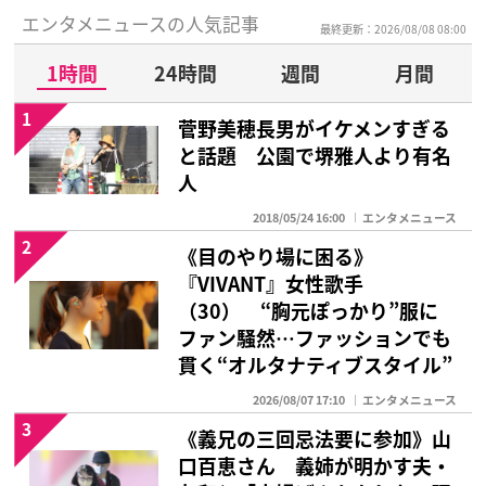
エンタメニュースの人気記事
最終更新：2026/08/08 08:00
1時間
24時間
週間
月間
1
菅野美穂長男がイケメンすぎる
と話題 公園で堺雅人より有名
人
2018/05/24 16:00
エンタメニュース
2
《目のやり場に困る》
『VIVANT』女性歌手
（30） “胸元ぽっかり”服に
ファン騒然…ファッションでも
貫く“オルタナティブスタイル”
2026/08/07 17:10
エンタメニュース
3
《義兄の三回忌法要に参加》山
口百恵さん 義姉が明かす夫・