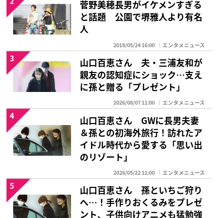
2
菅野美穂長男がイケメンすぎる
と話題 公園で堺雅人より有名
人
2018/05/24 16:00
エンタメニュース
3
山口百恵さん 夫・三浦友和が
親友の認知症にショック…支え
に孫と贈る「プレゼント」
2026/08/07 11:00
エンタメニュース
4
山口百恵さん GWに長男夫妻
＆孫との初海外旅行！訪れたア
イドル時代から愛する「思い出
のリゾート」
2026/05/22 11:00
エンタメニュース
5
山口百恵さん 孫といちご狩り
へ…！手作りおくるみをプレゼ
ント、子供向けアニメも猛勉強