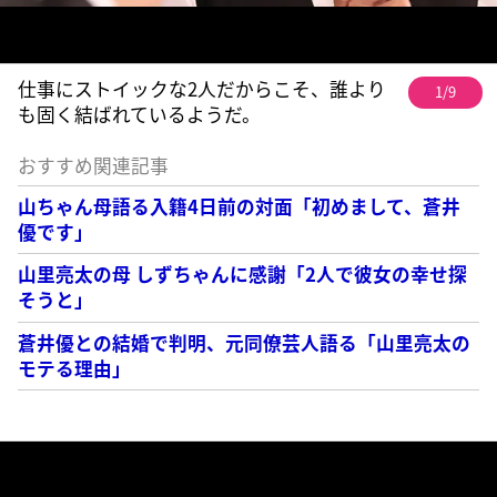
仕事にストイックな2人だからこそ、誰より
1/9
も固く結ばれているようだ。
おすすめ関連記事
山ちゃん母語る入籍4日前の対面「初めまして、蒼井
優です」
山里亮太の母 しずちゃんに感謝「2人で彼女の幸せ探
そうと」
蒼井優との結婚で判明、元同僚芸人語る「山里亮太の
モテる理由」