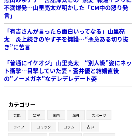
不満爆発…山里亮太が明かした「CM中の怒り発
言」
「有吉さんが言ったら面白いってなる」山里亮
太 炎上続きのやす子を擁護…“悪意ある切り抜
き”に苦言
「普通にイケオジ」山里亮太 “別人級”姿にネッ
ト衝撃…目撃していた妻・蒼井優と結婚直後
の”ノーメガネ”なデレデレデート姿
カテゴリー
芸能
皇室
国内
海外
スポーツ
ライフ
コミック
コラム
占い