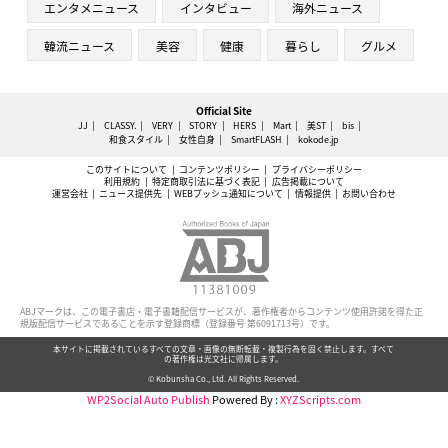
エンタメニュース
インタビュー
海外ニュース
韓流ニュース
美容
健康
暮らし
グルメ
Official Site
JJ
CLASSY.
VERY
STORY
HERS
Mart
美ST
bis
和食スタイル
女性自身
SmartFLASH
kokode.jp
このサイトについて
コンテンツポリシー
プライバシーポリシー
利用規約
特定商取引法に基づく表記
広告掲載について
運営会社
ニュース提供先
WEBプッシュ通知について
情報提供
お問い合わせ
ABJマークは、この電子書店・電子書籍配信サービスが、著作権者からコンテンツ使用許諾を得た正
規版配信サービスであることを示す登録商標（登録番号 第6091713号）です。
本サイトに掲載されているすべての文章・画像の無断転載・複製行為を固く禁止します。すべて
の著作権は光文社に帰属します。
© Kobunsha Co., Ltd. All Rights Reserved.
WP2Social Auto Publish
Powered By :
XYZScripts.com