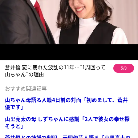
蒼井優 恋に疲れた波乱の11年…“1周回って
5/9
山ちゃん”の理由
おすすめ関連記事
山ちゃん母語る入籍4日前の対面「初めまして、蒼井
優です」
山里亮太の母 しずちゃんに感謝「2人で彼女の幸せ探
そうと」
蒼井優との結婚で判明、元同僚芸人語る「山里亮太の