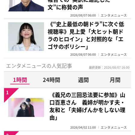
文”に称賛の声
2026/08/07 06:00
エンタメニュース
《“史上最低の朝ドラ”に次ぐ低
視聴率》見上愛「大ヒット朝ド
ラのヒロイン」と対照的な「エ
ゴサのポリシー」
2026/08/07 06:00
エンタメニュース
エンタメニュースの人気記事
最終更新：2026/08/07 16:00
1時間
24時間
週間
月間
1
《義兄の三回忌法要に参加》山
口百恵さん 義姉が明かす夫・
友和と「夫婦げんかをしない理
由」
2026/04/02 11:00
エンタメニュース