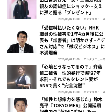
親友の認知症にショック…支え
に孫と贈る「プレゼント」
2026/08/07 11:00
エンタメニュース
「受信料払いたくない」NHK
職員の性被害を1年4カ月後に公
表も「加害者」は明かさず…“ず
さん対応”で「徴収ビジネス」に
不満爆発
2026/08/07 11:00
エンタメニュース
「心境どうなってるの？」斉藤
慎二被告 性的暴行で懲役7年
求刑…それでもタレント妻が
SNSで貫く“完全沈黙”
2026/08/07 11:00
エンタメニュース
「知性と想像力を感じた」鈴木
亮平『TOKYO MER』公開延期
報告での“英訳に追記した一