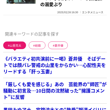
の溺愛ぶり
2025/02/26 16:30
エンタメニュース
関連キーワードの記事を探す
山里亮太
結婚
蒼井優
《バラエティ初共演前に一喝》蒼井優 そばデー
トでは顔バレ警戒の山里をからかい…心配性夫を
リードする「肝っ玉妻」
「厳しくも愛を感じる」あの 芸能界の“師匠”が
騒動に初言及…10日間の沈黙破った“擁護コメン
ト”に反響
黒田みゆアナ 宮舘涼太との“熱愛”報道イジリに