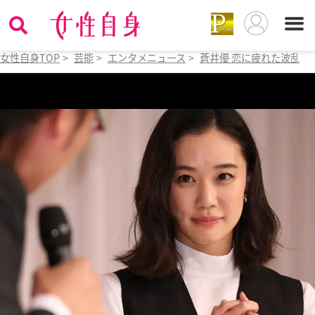
女性自身TOP
>
芸能
>
エンタメニュース
>
蒼井優 恋に疲れた波乱の1