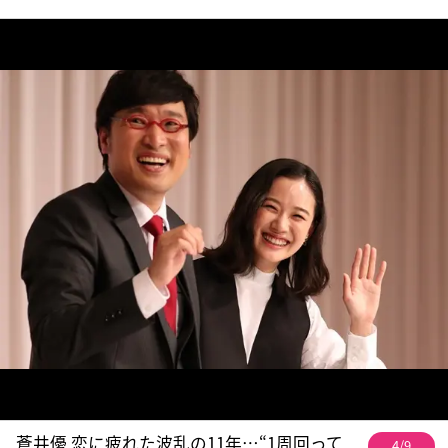
蒼井優 恋に疲れた波乱の11年…“1周回って
4/9