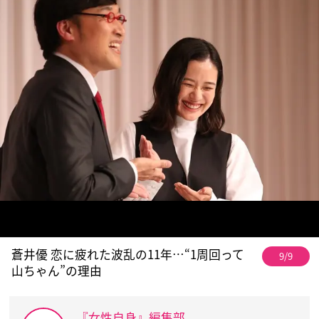
蒼井優 恋に疲れた波乱の11年…“1周回って
9/9
山ちゃん”の理由
『女性自身』編集部