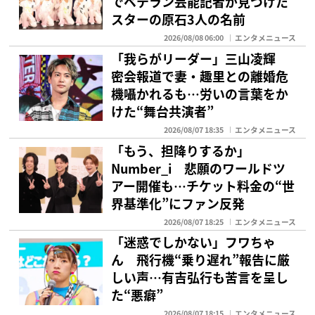
でベテラン芸能記者が見つけた
スターの原石3人の名前
2026/08/08 06:00
エンタメニュース
「我らがリーダー」三山凌輝
密会報道で妻・趣里との離婚危
機囁かれるも…労いの言葉をか
けた“舞台共演者”
2026/08/07 18:35
エンタメニュース
「もう、担降りするか」
Number_i 悲願のワールドツ
アー開催も…チケット料金の“世
界基準化”にファン反発
2026/08/07 18:25
エンタメニュース
「迷惑でしかない」フワちゃ
ん 飛行機“乗り遅れ”報告に厳
しい声…有吉弘行も苦言を呈し
た“悪癖”
2026/08/07 18:15
エンタメニュース