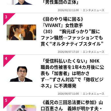
「男性集団の正体」
2026/02/12 11:00
エンタメニュース
3
《目のやり場に困る》
『VIVANT』女性歌手
（30） “胸元ぽっかり”服に
ファン騒然…ファッションでも
貫く“オルタナティブスタイル”
2026/08/07 17:10
エンタメニュース
4
「受信料払いたくない」NHK
職員の性被害を1年4カ月後に公
表も「加害者」は明かさ
ず…“ずさん対応”で「徴収ビジ
ネス」に不満爆発
2026/08/07 11:00
エンタメニュース
5
《義兄の三回忌法要に参加》山
口百恵さん 義姉が明かす夫・