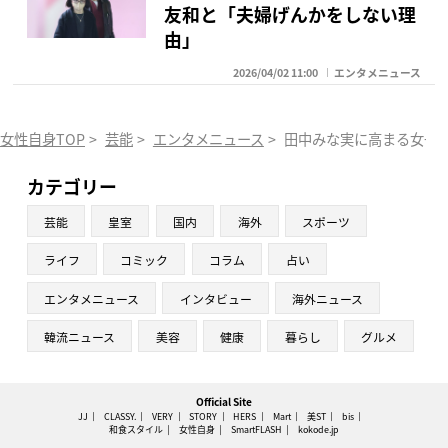
友和と「夫婦げんかをしない理
由」
2026/04/02 11:00
エンタメニュース
女性自身TOP
>
芸能
>
エンタメニュース
>
田中みな実に高まる女子
カテゴリー
芸能
皇室
国内
海外
スポーツ
ライフ
コミック
コラム
占い
エンタメニュース
インタビュー
海外ニュース
韓流ニュース
美容
健康
暮らし
グルメ
Official Site
JJ
CLASSY.
VERY
STORY
HERS
Mart
美ST
bis
和食スタイル
女性自身
SmartFLASH
kokode.jp