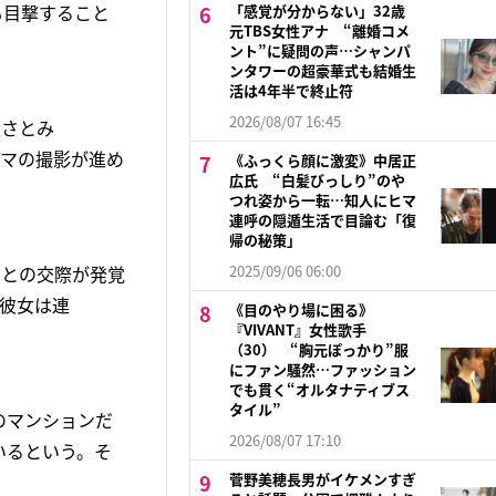
も目撃すること
「感覚が分からない」32歳
元TBS女性アナ “離婚コメ
ント”に疑問の声…シャンパ
ンタワーの超豪華式も結婚生
活は4年半で終止符
2026/08/07 16:45
原さとみ
ラマの撮影が進め
《ふっくら顔に激変》中居正
広氏 “白髪びっしり”のや
つれ姿から一転…知人にヒマ
連呼の隠遁生活で目論む「復
帰の秘策」
）との交際が発覚
2025/09/06 06:00
彼女は連
《目のやり場に困る》
『VIVANT』女性歌手
（30） “胸元ぽっかり”服
にファン騒然…ファッション
でも貫く“オルタナティブス
タイル”
のマンションだ
2026/08/07 17:10
いるという。そ
菅野美穂長男がイケメンすぎ