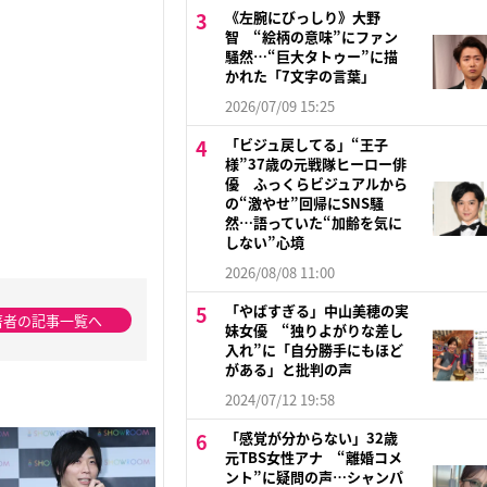
《左腕にびっしり》大野
智 “絵柄の意味”にファン
騒然…“巨大タトゥー”に描
かれた「7文字の言葉」
2026/07/09 15:25
「ビジュ戻してる」“王子
様”37歳の元戦隊ヒーロー俳
優 ふっくらビジュアルから
の“激やせ”回帰にSNS騒
然…語っていた“加齢を気に
しない”心境
2026/08/08 11:00
「やばすぎる」中山美穂の実
著者の記事一覧へ
妹女優 “独りよがりな差し
入れ”に「自分勝手にもほど
がある」と批判の声
2024/07/12 19:58
「感覚が分からない」32歳
元TBS女性アナ “離婚コメ
ント”に疑問の声…シャンパ