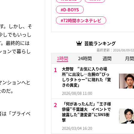
D-BOYS
72時間ホンネテレビ
す。しかし、そ
少しでもいっし
す。最終的には
芸能ランキング
ションで暮らし
最終更新：2026/08/09 02
1時間
24時間
週間
月間
大野智 “お気に入りの場
所”に出没し…左腕の“びっ
しりタトゥー”に現れた「驚
マンションへと
きの異変」
たのだ。
2026/08/08 11:00
「何があったんだ」“王子様
俳優”千葉雄大 イベントで
者は「プライベ
披露した“激変姿”にSNS衝
撃
2026/03/04 16:20