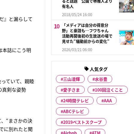
ると話題 公園で堺雅人より
有名人
2018/05/24 16:00
だ』と漏らして
「メディアは自分の得意分
野」と豪語も…フワちゃん
活動再開後初の生放送の場で
見せた“騒動前からの変化”
は本誌にこう明
2026/03/21 06:00
人気タグ
三山凌輝
水谷豊
会っていて、親睦
の真剣な姿勢
愛子さま
100回泣くこと
24時間テレビ
AAA
ABCテレビ
、“まさかの決
2019ベストスクープ
すでに別れたと聞
Airbnb
ATM