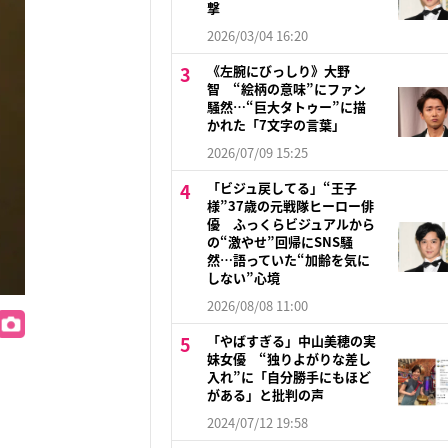
撃
2026/03/04 16:20
《左腕にびっしり》大野
智 “絵柄の意味”にファン
騒然…“巨大タトゥー”に描
かれた「7文字の言葉」
2026/07/09 15:25
「ビジュ戻してる」“王子
様”37歳の元戦隊ヒーロー俳
優 ふっくらビジュアルから
の“激やせ”回帰にSNS騒
然…語っていた“加齢を気に
しない”心境
2026/08/08 11:00
「やばすぎる」中山美穂の実
妹女優 “独りよがりな差し
入れ”に「自分勝手にもほど
がある」と批判の声
2024/07/12 19:58