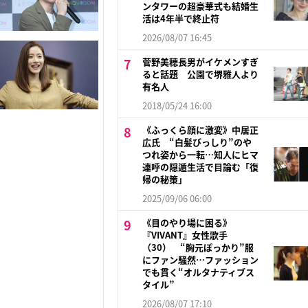
ンタワーの超豪華式も結婚生
活は4年半で終止符
2026/08/07 16:45
菅野美穂長男がイケメンすぎ
ると話題 公園で堺雅人より
有名人
2018/05/24 16:00
《ふっくら顔に激変》中居正
広氏 “白髪びっしり”のや
つれ姿から一転…知人にヒマ
連呼の隠遁生活で目論む「復
帰の秘策」
2025/09/06 06:00
《目のやり場に困る》
『VIVANT』女性歌手
（30） “胸元ぽっかり”服
にファン騒然…ファッション
でも貫く“オルタナティブス
タイル”
2026/08/07 17:10