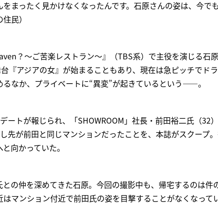
んをまったく見かけなくなったんです。石原さんの姿は、今で
の住民）
eaven？～ご苦楽レストラン～』（TBS系）で主役を演じる石
演舞台『アジアの女』が始まることもあり、現在は急ピッチでド
めるなか、プライベートに“異変”が起きているという――。
デートが報じられ、「SHOWROOM」社長・前田裕二氏（32
越し先が前田と同じマンションだったことを、本誌がスクープ。
へと向かっていた。
氏との仲を深めてきた石原。今回の撮影中も、帰宅するのは件
近はマンション付近で前田氏の姿を目撃することがなくなって