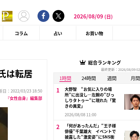
2026/08/09
(日)
コラム
占い
お買い物
総合ランキング
最終更新：2026/08/09 02
氏は転居
1時間
24時間
週間
月間
大野智 “お気に入りの場
：2022/03/23 18:50
所”に出没し…左腕の“びっ
『女性自身』編集部
しりタトゥー”に現れた「驚
きの異変」
2026/08/08 11:00
「何があったんだ」“王子様
俳優”千葉雄大 イベントで
披露した“激変姿”にSNS衝