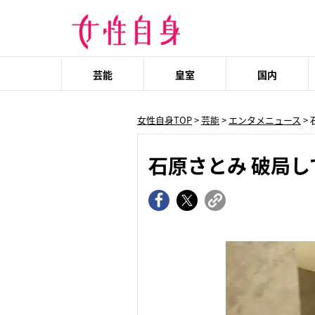
芸能
皇室
国内
女性自身TOP
>
芸能
>
エンタメニュース
>
石原さとみ 破局