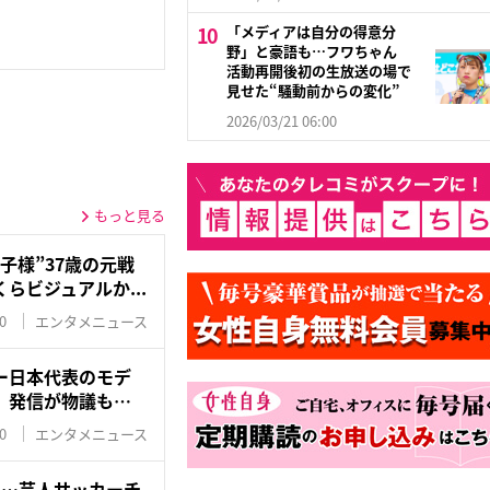
「メディアは自分の得意分
野」と豪語も…フワちゃん
活動再開後初の生放送の場で
見せた“騒動前からの変化”
2026/03/21 06:00
もっと見る
子様”37歳の元戦
らビジュアルか...
0
エンタメニュース
ー日本代表のモデ
」発信が物議も…
0
エンタメニュース
に…芸人サッカーチ