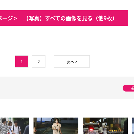
ージ >
【写真】すべての画像を見る（他9枚）
1
2
次へ >