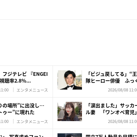
フジテレビ 『ENGEI
「ビジュ戻してる」“王
率2.8％...
隊ヒーロー俳優 ふっく
11:00
エンタメニュース
2026/08/08 11:0
りの場所”に出没し…
「涙出ました」サッカ
トゥー”に現れた
ル妻 「ワンオペ育児
夫・...
11:00
エンタメニュース
2026/08/08 11:0
ン、写真求めファン
国立7万人動員を目標