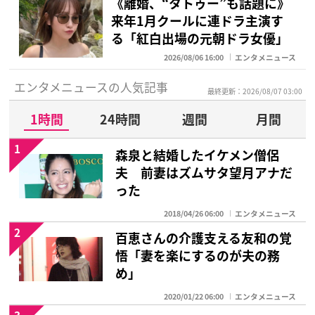
《離婚、“タトゥー”も話題に》
来年1月クールに連ドラ主演す
る「紅白出場の元朝ドラ女優」
2026/08/06 16:00
エンタメニュース
エンタメニュースの人気記事
最終更新：2026/08/07 03:00
1時間
24時間
週間
月間
1
森泉と結婚したイケメン僧侶
夫 前妻はズムサタ望月アナだ
った
2018/04/26 06:00
エンタメニュース
2
百恵さんの介護支える友和の覚
悟「妻を楽にするのが夫の務
め」
2020/01/22 06:00
エンタメニュース
3