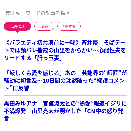
関連キーワードの記事を探す
山里亮太
新居
蒼井優
《バラエティ初共演前に一喝》蒼井優 そばデー
トでは顔バレ警戒の山里をからかい…心配性夫を
リードする「肝っ玉妻」
「厳しくも愛を感じる」あの 芸能界の“師匠”が
騒動に初言及…10日間の沈黙破った“擁護コメン
ト”に反響
黒田みゆアナ 宮舘涼太との“熱愛”報道イジリに
不満爆発…山里亮太が明かした「CM中の怒り発
言」