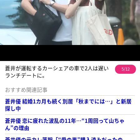
蒼井が運転するカーシェアの車で2人は遅い
5/12
ランチデートに。
おすすめ関連記事
蒼井優 結婚1カ月も続く別居「秋までには…」と新居
探し中
蒼井優 恋に疲れた波乱の11年…“1周回って山ちゃ
ん”の理由
蒼井優の元カレ落胆「“愛の巣”購入済みだったの