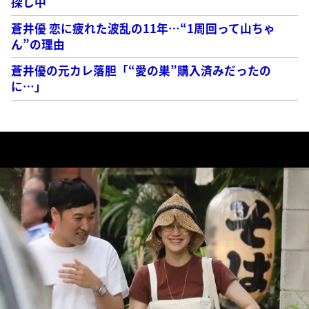
探し中
蒼井優 恋に疲れた波乱の11年…“1周回って山ちゃ
ん”の理由
蒼井優の元カレ落胆「“愛の巣”購入済みだったの
に…」