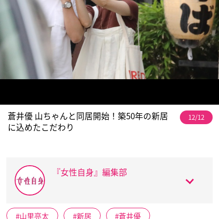
蒼井優 山ちゃんと同居開始！築50年の新居
12/12
に込めたこだわり
『女性自身』編集部
山里亮太
新居
蒼井優