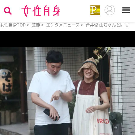
女性自身TOP
>
芸能
>
エンタメニュース
>
蒼井優 山ちゃんと同居開