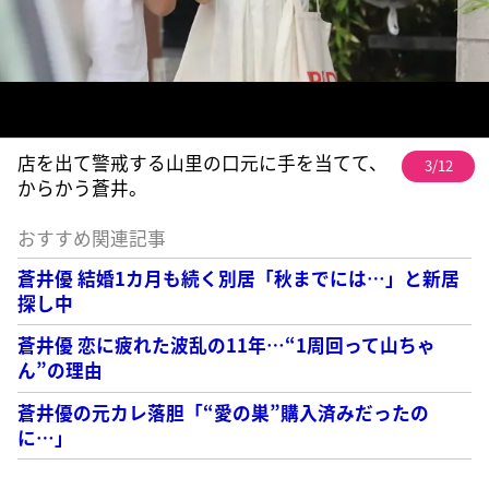
店を出て警戒する山里の口元に手を当てて、
3/12
からかう蒼井。
おすすめ関連記事
蒼井優 結婚1カ月も続く別居「秋までには…」と新居
探し中
蒼井優 恋に疲れた波乱の11年…“1周回って山ちゃ
ん”の理由
蒼井優の元カレ落胆「“愛の巣”購入済みだったの
に…」