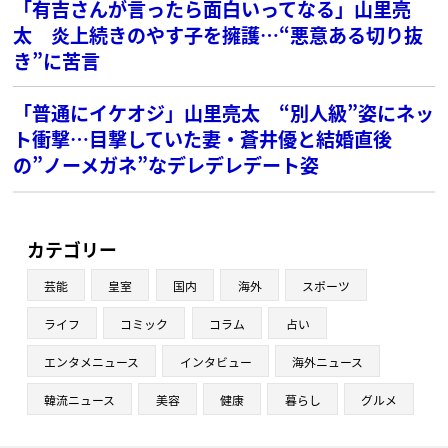
「有吉さんが言ったら面白いってなる」山里亮
太 炎上続きのやす子を擁護…“悪意ある切り抜
き”に苦言
「普通にイケオジ」山里亮太 “別人級”姿にネッ
ト衝撃…目撃していた妻・蒼井優と結婚直後
の”ノーメガネ”なデレデレデート姿
カテゴリー
芸能
皇室
国内
海外
スポーツ
ライフ
コミック
コラム
占い
エンタメニュース
インタビュー
海外ニュース
韓流ニュース
美容
健康
暮らし
グルメ