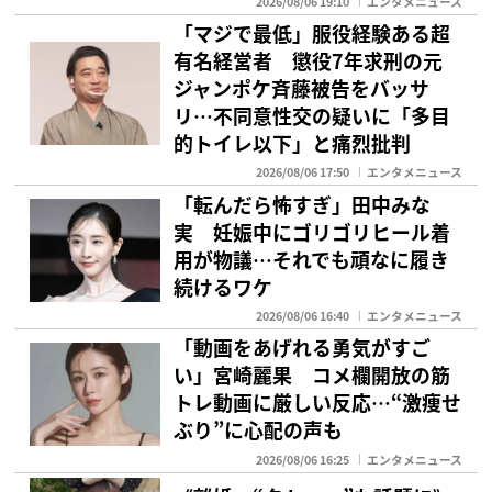
2026/08/06 19:10
エンタメニュース
「マジで最低」服役経験ある超
有名経営者 懲役7年求刑の元
ジャンポケ斉藤被告をバッサ
リ…不同意性交の疑いに「多目
的トイレ以下」と痛烈批判
2026/08/06 17:50
エンタメニュース
「転んだら怖すぎ」田中みな
実 妊娠中にゴリゴリヒール着
用が物議…それでも頑なに履き
続けるワケ
2026/08/06 16:40
エンタメニュース
「動画をあげれる勇気がすご
い」宮崎麗果 コメ欄開放の筋
トレ動画に厳しい反応…“激痩せ
ぶり”に心配の声も
2026/08/06 16:25
エンタメニュース