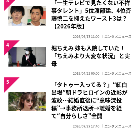
「一生テレビで見たくない不祥
事タレント」5位渡部建、4位斉
藤慎二を抑えたワースト3は？
【2026年版】
2026/06/17 11:00
エンタメニュース
4
堀ちえみ 妹も入院していた！
「ちえみより大変な状況」と実
母
2019/04/23 00:00
エンタメニュース
5
「タトゥー入ってる？」“紅白
出場”朝ドラヒロインの近影が
波紋…結婚直後に“意味深投
稿”→事務所退所→離婚を経
て“自分らしさ”全開
2026/07/27 17:40
エンタメニュース