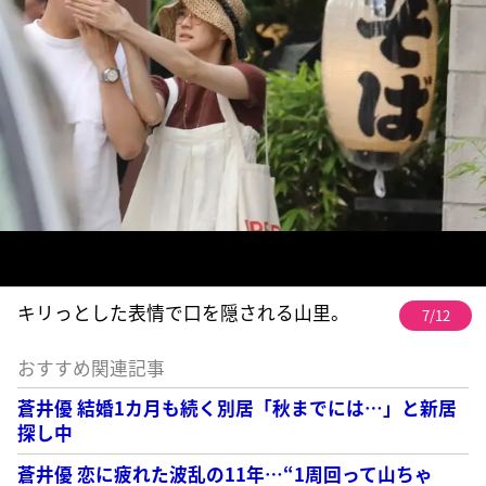
キリっとした表情で口を隠される山里。
7/12
おすすめ関連記事
蒼井優 結婚1カ月も続く別居「秋までには…」と新居
探し中
蒼井優 恋に疲れた波乱の11年…“1周回って山ちゃ