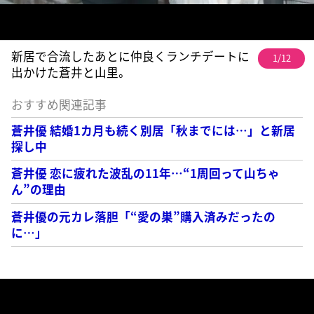
新居で合流したあとに仲良くランチデートに
1/12
出かけた蒼井と山里。
おすすめ関連記事
蒼井優 結婚1カ月も続く別居「秋までには…」と新居
探し中
蒼井優 恋に疲れた波乱の11年…“1周回って山ちゃ
ん”の理由
蒼井優の元カレ落胆「“愛の巣”購入済みだったの
に…」