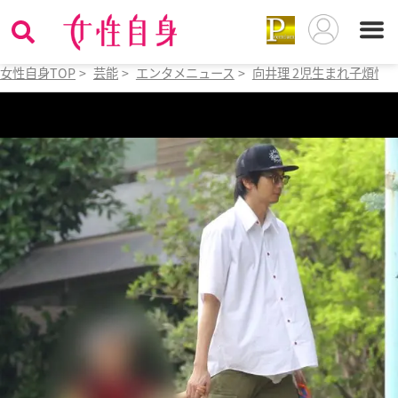
女性自身TOP
>
芸能
>
エンタメニュース
>
向井理 2児生まれ子煩悩