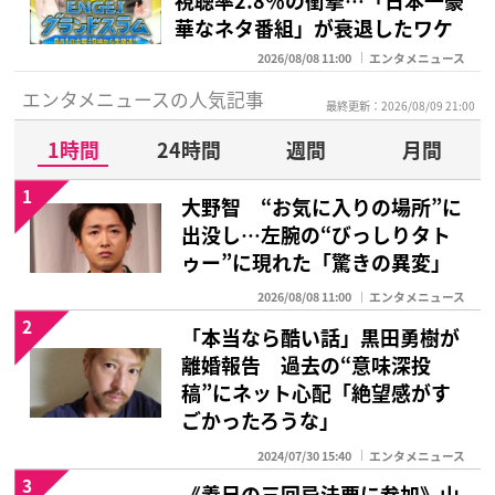
視聴率2.8％の衝撃…「日本一豪
華なネタ番組」が衰退したワケ
2026/08/08 11:00
エンタメニュース
エンタメニュースの人気記事
最終更新：2026/08/09 21:00
1時間
24時間
週間
月間
1
大野智 “お気に入りの場所”に
出没し…左腕の“びっしりタト
ゥー”に現れた「驚きの異変」
2026/08/08 11:00
エンタメニュース
2
「本当なら酷い話」黒田勇樹が
離婚報告 過去の“意味深投
稿”にネット心配「絶望感がす
ごかったろうな」
2024/07/30 15:40
エンタメニュース
3
《義兄の三回忌法要に参加》山