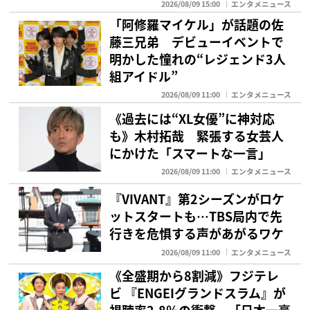
2026/08/09 15:00
エンタメニュース
「阿修羅マイケル」が話題の佐
藤三兄弟 デビューイベントで
明かした憧れの“レジェンド3人
組アイドル”
2026/08/09 11:00
エンタメニュース
《過去には“XL女優”に神対応
も》木村拓哉 緊張する女芸人
にかけた「スマートな一言」
2026/08/09 11:00
エンタメニュース
『VIVANT』第2シーズンがロケ
ットスタートも…TBS局内で先
行きを危惧する声があがるワケ
2026/08/09 11:00
エンタメニュース
《全盛期から8割減》フジテレ
ビ 『ENGEIグランドスラム』が