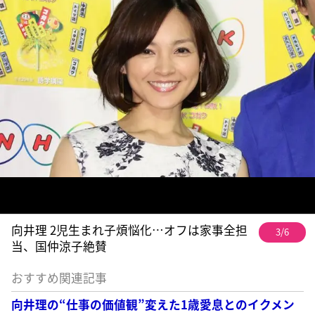
向井理 2児生まれ子煩悩化…オフは家事全担
3/6
当、国仲涼子絶賛
おすすめ関連記事
向井理の“仕事の価値観”変えた1歳愛息とのイクメン