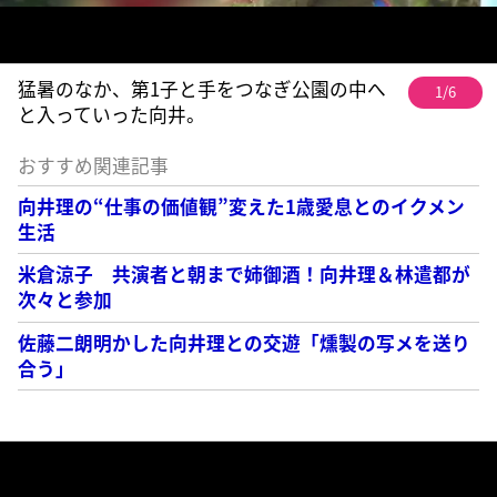
猛暑のなか、第1子と手をつなぎ公園の中へ
1/6
と入っていった向井。
おすすめ関連記事
向井理の“仕事の価値観”変えた1歳愛息とのイクメン
生活
米倉涼子 共演者と朝まで姉御酒！向井理＆林遣都が
次々と参加
佐藤二朗明かした向井理との交遊「燻製の写メを送り
合う」