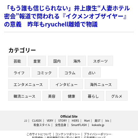
「もう誰も信じられない」井上康生“人妻ホテル
密会”報道で問われる『イクメンオブザイヤー』
の意義 昨年もryuchell離婚で物議
カテゴリー
芸能
皇室
国内
海外
スポーツ
ライフ
コミック
コラム
占い
エンタメニュース
インタビュー
海外ニュース
韓流ニュース
美容
健康
暮らし
グルメ
Official Site
JJ
CLASSY.
VERY
STORY
HERS
Mart
美ST
bis
和食スタイル
女性自身
SmartFLASH
kokode.jp
このサイトについて
コンテンツポリシー
プライバシーポリシー
利用規約
特定商取引法に基づく表記
広告掲載について