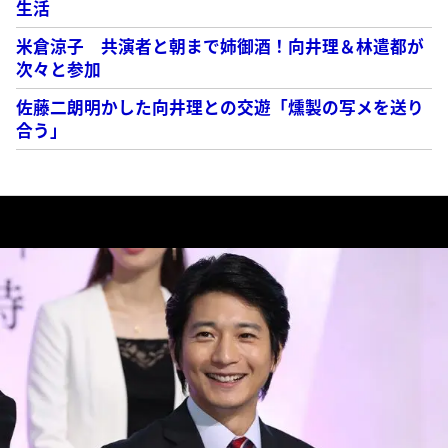
生活
米倉涼子 共演者と朝まで姉御酒！向井理＆林遣都が
次々と参加
佐藤二朗明かした向井理との交遊「燻製の写メを送り
合う」