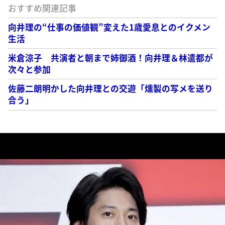
おすすめ関連記事
向井理の“仕事の価値観”変えた1歳愛息とのイクメン
生活
米倉涼子 共演者と朝まで姉御酒！向井理＆林遣都が
次々と参加
佐藤二朗明かした向井理との交遊「燻製の写メを送り
合う」