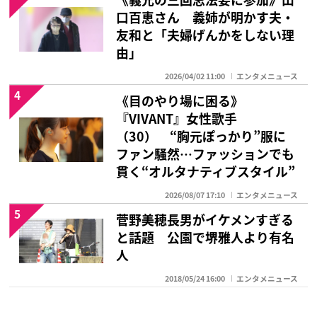
口百恵さん 義姉が明かす夫・
友和と「夫婦げんかをしない理
由」
2026/04/02 11:00
エンタメニュース
4
《目のやり場に困る》
『VIVANT』女性歌手
（30） “胸元ぽっかり”服に
ファン騒然…ファッションでも
貫く“オルタナティブスタイル”
2026/08/07 17:10
エンタメニュース
5
菅野美穂長男がイケメンすぎる
と話題 公園で堺雅人より有名
人
2018/05/24 16:00
エンタメニュース