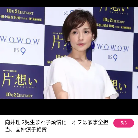
向井理 2児生まれ子煩悩化…オフは家事全担
5/6
当、国仲涼子絶賛