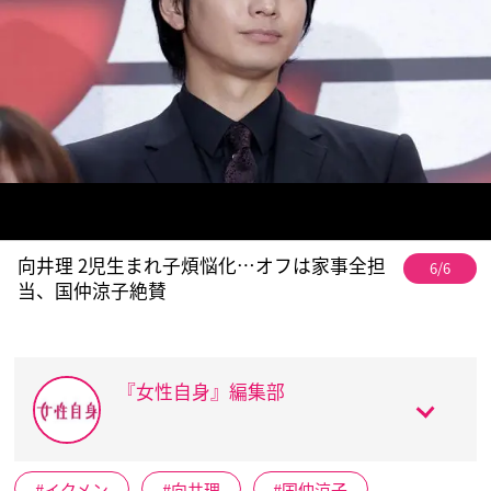
向井理 2児生まれ子煩悩化…オフは家事全担
6/6
当、国仲涼子絶賛
『女性自身』編集部
イクメン
向井理
国仲涼子