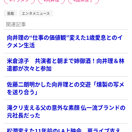
芸能
エンタメニュース
関連記事
向井理の“仕事の価値観”変えた1歳愛息とのイ
クメン生活
米倉涼子 共演者と朝まで姉御酒！向井理＆林
遣都が次々と参加
佐藤二朗明かした向井理との交遊「燻製の写メ
を送り合う」
滝クリ支える父の意外な素顔 仏一流ブランドの
元社長だった
松潤変えた11年前のLA上映会 嵐ライブ支え