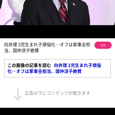
向井理 2児生まれ子煩悩化…オフは家事全担
4/6
当、国仲涼子絶賛
この画像の記事を読む
向井理 2児生まれ子煩悩
化…オフは家事全担当、国仲涼子絶賛
広告の下にコンテンツが続きます