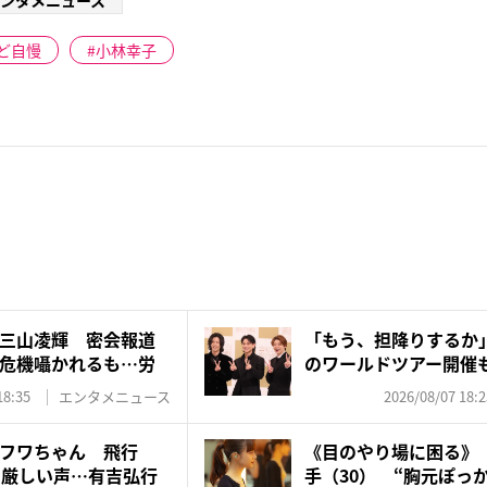
ンタメニュース
ど自慢
小林幸子
三山凌輝 密会報道
「もう、担降りするか」N
危機囁かれるも…労
のワールドツアー開催も
18:35
エンタメニュース
2026/08/07 18:2
フワちゃん 飛行
《目のやり場に困る》『
に厳しい声…有吉弘行
手（30） “胸元ぽっか