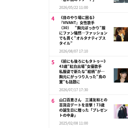
2026/05/22 11:00
《目のやり場に困る》
『VIVANT』女性歌手
（30） “胸元ぽっかり”服
にファン騒然…ファッション
でも貫く“オルタナティブス
タイル”
2026/08/07 17:10
《前にも後ろにもタトゥー》
43歳“紅白出場”女優歌手
私服姿で新たな“絵柄”が…
胸元にがっつり入った“鳥の
翼”も話題に
2026/07/17 17:30
山口百恵さん 三浦友和との
百貨店デートを目撃！73歳
の誕生日に贈った「プレゼン
トの中身」
2025/02/08 11:00