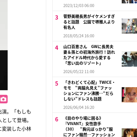
2023/12/03 06:00
菅野美穂長男がイケメンすぎ
ると話題 公園で堺雅人より
有名人
2018/05/24 16:00
山口百恵さん GWに長男夫
妻＆孫との初海外旅行！訪れ
たアイドル時代から愛する
「思い出のリゾート」
2026/05/22 11:00
「きわどくて心配」TWICE・
モモ “両脇丸見え”ファッ
ションにファン沸騰…“だら
しない”ドレスも話題
2026/06/04 16:20
出演。「もしも
《目のやり場に困る》
人として登場。
『VIVANT』女性歌手
に変装した小林
（30） “胸元ぽっかり”服
にファン騒然…ファッション