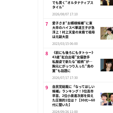
でも貫く“オルタナティブス
タイル”
2026/08/07 17:10
愛子さま“お婿様候補”に東
大卒のハイスペ華道王子が急
浮上！村上天皇の末裔で祖母
は元副大臣
2023/03/15 06:00
《前にも後ろにもタトゥー》
43歳“紅白出場”女優歌手
私服姿で新たな“絵柄”が…
胸元にがっつり入った“鳥の
翼”も話題に
2026/07/17 17:30
自民党総裁に「なってほしい
候補」ランキング！3位高市
早苗、2位小泉進次郎を抑え
た圧倒的1位は？【30代〜60
代に聞いた】
2024/09/26 11:00