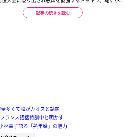
慢大会に駆り出され歌声を披露するドッキリ。恥ずか...
記事の続きを読む
報量多くて脳がカオスと話題
 フランス語猛特訓中と明かす
小林幸子語る「熟年婚」の魅力