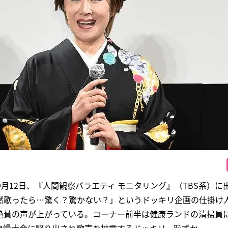
9月12日、『人間観察バラエティ モニタリング』（TBS系）に
然歌ったら…驚く？驚かない？」というドッキリ企画の仕掛け
絶賛の声が上がっている。コーナー前半は健康ランドの清掃員