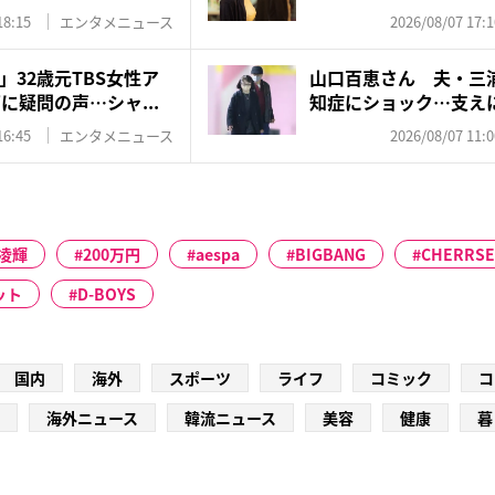
18:15
エンタメニュース
2026/08/07 17:1
32歳元TBS女性ア
山口百恵さん 夫・三
に疑問の声…シャ...
知症にショック…支え
ゼン...
16:45
エンタメニュース
2026/08/07 11:0
凌輝
200万円
aespa
BIGBANG
CHERRSE
ット
D-BOYS
国内
海外
スポーツ
ライフ
コミック
コ
海外ニュース
韓流ニュース
美容
健康
暮