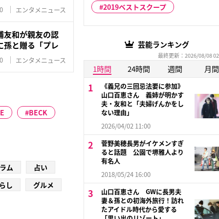
2019ベストスクープ
0
エンタメニュース
浦友和が親友の認
に孫と贈る「プレ
芸能ランキング
最終更新：2026/08/08 02
0
エンタメニュース
1時間
24時間
週間
月間
《義兄の三回忌法要に参加》
山口百恵さん 義姉が明かす
夫・友和と「夫婦げんかをし
E
BECK
ない理由」
2026/04/02 11:00
菅野美穂長男がイケメンすぎ
ると話題 公園で堺雅人より
有名人
ラム
占い
2018/05/24 16:00
らし
グルメ
山口百恵さん GWに長男夫
妻＆孫との初海外旅行！訪れ
たアイドル時代から愛する
「思い出のリゾート」