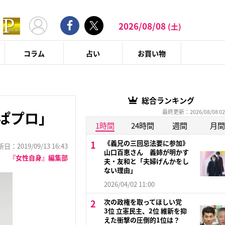
2026/08/08
(土)
コラム
占い
お買い物
総合ランキング
最終更新：2026/08/08 02
ぱプロ」
1時間
24時間
週間
月間
《義兄の三回忌法要に参加》
：2019/09/13 16:43
山口百恵さん 義姉が明かす
『女性自身』編集部
夫・友和と「夫婦げんかをし
ない理由」
2026/04/02 11:00
次の政権を取ってほしい党
3位 立憲民主、2位 維新を抑
えた衝撃の圧倒的1位は？