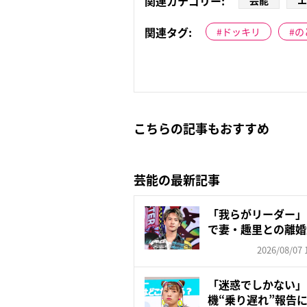
関連カテゴリー:
芸能
エ
関連タグ:
ドッキリ
の
こちらの記事もおすすめ
芸能の最新記事
「我らがリーダー」
で妻・趣里との離婚
いの...
2026/08/07 
「迷惑でしかない」
機“乗り遅れ”報告