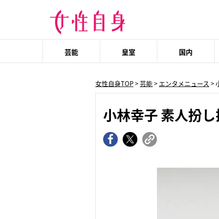
芸能
皇室
国内
女性自身TOP
>
芸能
>
エンタメニュース
>
小林幸子 素人扮