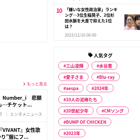
「嫌いな女性政治家」ランキ
ング…3位生稲晃子、2位杉
田水脈を大差で抑えた1位
は？
2023/12/16 06:00
人気タグ
三山凌輝
水谷豊
愛子さま
Blu-ray
もっと見る
aespa
2024年
umber_i 悲願
10人の泥棒たち
…チケット...
20世紀少年
CMソング
5
エンタメニュース
BUMP OF CHICKEN
VIVANT』女性歌
2023年
り”服にフ...