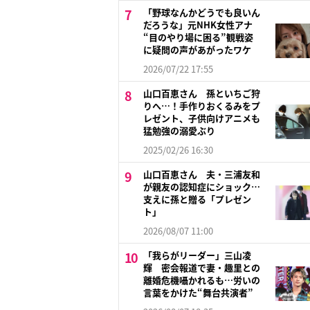
「野球なんかどうでも良いん
だろうな」元NHK女性アナ
“目のやり場に困る”観戦姿
に疑問の声があがったワケ
2026/07/22 17:55
山口百恵さん 孫といちご狩
りへ…！手作りおくるみをプ
レゼント、子供向けアニメも
猛勉強の溺愛ぶり
2025/02/26 16:30
山口百恵さん 夫・三浦友和
が親友の認知症にショック…
支えに孫と贈る「プレゼン
ト」
2026/08/07 11:00
「我らがリーダー」三山凌
輝 密会報道で妻・趣里との
離婚危機囁かれるも…労いの
言葉をかけた“舞台共演者”