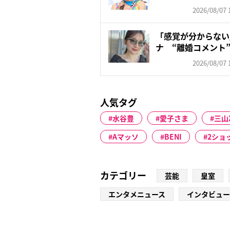
も苦...
2026/08/07 
「感覚が分からない」
ナ “離婚コメント”
2026/08/07 
人気タグ
水谷豊
愛子さま
三山
Aマッソ
BENI
2ショ
カテゴリー
芸能
皇室
エンタメニュース
インタビュー