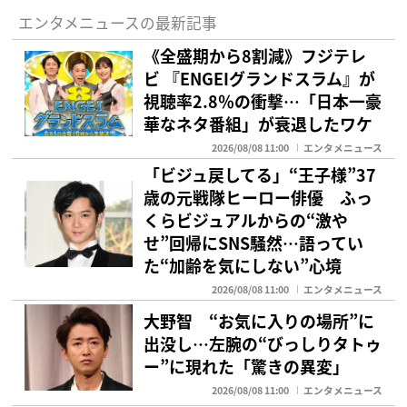
エンタメニュースの最新記事
《全盛期から8割減》フジテレ
ビ 『ENGEIグランドスラム』が
視聴率2.8％の衝撃…「日本一豪
華なネタ番組」が衰退したワケ
2026/08/08 11:00
エンタメニュース
「ビジュ戻してる」“王子様”37
歳の元戦隊ヒーロー俳優 ふっ
くらビジュアルからの“激や
せ”回帰にSNS騒然…語ってい
た“加齢を気にしない”心境
2026/08/08 11:00
エンタメニュース
大野智 “お気に入りの場所”に
出没し…左腕の“びっしりタトゥ
ー”に現れた「驚きの異変」
2026/08/08 11:00
エンタメニュース