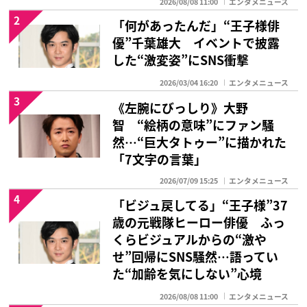
2026/08/08 11:00
エンタメニュース
2
「何があったんだ」“王子様俳
優”千葉雄大 イベントで披露
した“激変姿”にSNS衝撃
2026/03/04 16:20
エンタメニュース
3
《左腕にびっしり》大野
智 “絵柄の意味”にファン騒
然…“巨大タトゥー”に描かれた
「7文字の言葉」
2026/07/09 15:25
エンタメニュース
4
「ビジュ戻してる」“王子様”37
歳の元戦隊ヒーロー俳優 ふっ
くらビジュアルからの“激や
せ”回帰にSNS騒然…語ってい
た“加齢を気にしない”心境
2026/08/08 11:00
エンタメニュース