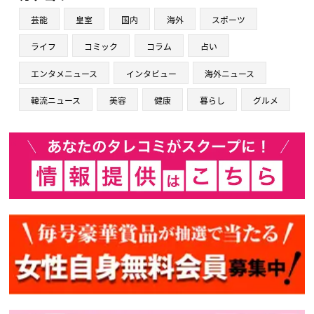
芸能
皇室
国内
海外
スポーツ
ライフ
コミック
コラム
占い
エンタメニュース
インタビュー
海外ニュース
韓流ニュース
美容
健康
暮らし
グルメ