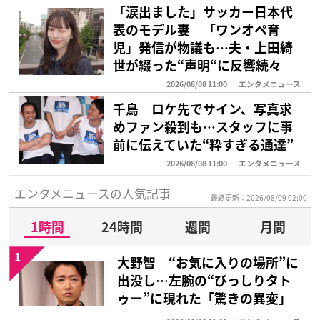
「涙出ました」サッカー日本代
表のモデル妻 「ワンオペ育
児」発信が物議も…夫・上田綺
世が綴った“声明“に反響続々
2026/08/08 11:00
エンタメニュース
千鳥 ロケ先でサイン、写真求
めファン殺到も…スタッフに事
前に伝えていた“粋すぎる通達”
2026/08/08 11:00
エンタメニュース
エンタメニュースの人気記事
最終更新：2026/08/09 02:00
1時間
24時間
週間
月間
1
大野智 “お気に入りの場所”に
出没し…左腕の“びっしりタト
ゥー”に現れた「驚きの異変」