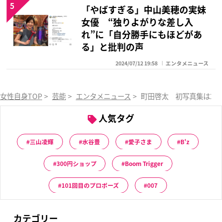
5
「やばすぎる」中山美穂の実妹
女優 “独りよがりな差し入
れ”に「自分勝手にもほどがあ
る」と批判の声
2024/07/12 19:58
エンタメニュース
女性自身TOP
>
芸能
>
エンタメニュース
>
町田啓太 初写真集は2部
人気タグ
三山凌輝
水谷豊
愛子さま
B'z
300円ショップ
Boom Trigger
101回目のプロポーズ
007
カテゴリー