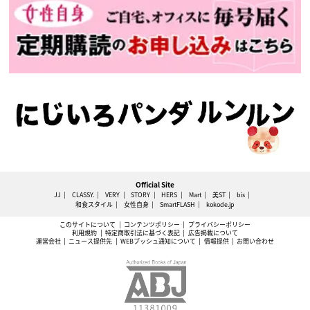
Official Site
JJ
CLASSY.
VERY
STORY
HERS
Mart
美ST
bis
和食スタイル
女性自身
SmartFLASH
kokode.jp
このサイトについて
コンテンツポリシー
プライバシーポリシー
利用規約
特定商取引法に基づく表記
広告掲載について
運営会社
ニュース提供先
WEBプッシュ通知について
情報提供
お問い合わせ