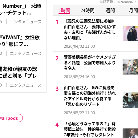
最終更新：2026/08/07 21
umber_i 悲願
1時間
24時間
週間
月間
…チケット...
《義兄の三回忌法要に参加》
5
エンタメニュース
山口百恵さん 義姉が明かす
夫・友和と「夫婦げんかをし
VIVANT』女性歌
ない理由」
り”服にフ...
2026/04/02 11:00
0
エンタメニュース
菅野美穂長男がイケメンすぎ
ると話題 公園で堺雅人より
浦友和が親友の認
有名人
に孫と贈る「プレ
2018/05/24 16:00
0
エンタメニュース
山口百恵さん GWに長男夫
妻＆孫との初海外旅行！訪れ
たアイドル時代から愛する
「思い出のリゾート」
2026/05/22 11:00
airpods
「心境どうなってるの？」斉
藤慎二被告 性的暴行で懲役
7年求刑…それでもタレント