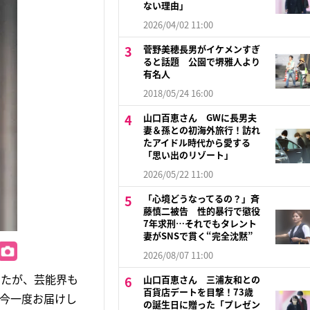
ない理由」
2026/04/02 11:00
菅野美穂長男がイケメンすぎ
ると話題 公園で堺雅人より
有名人
2018/05/24 16:00
山口百恵さん GWに長男夫
妻＆孫との初海外旅行！訪れ
たアイドル時代から愛する
「思い出のリゾート」
2026/05/22 11:00
「心境どうなってるの？」斉
藤慎二被告 性的暴行で懲役
7年求刑…それでもタレント
妻がSNSで貫く“完全沈黙”
2026/08/07 11:00
ったが、芸能界も
山口百恵さん 三浦友和との
百貨店デートを目撃！73歳
を今一度お届けし
の誕生日に贈った「プレゼン