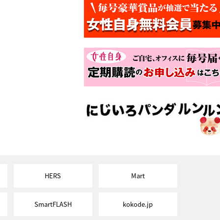
HERS
Mart
SmartFLASH
kokode.jp