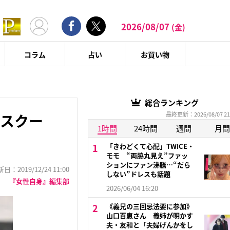
2026/08/07
(金)
コラム
占い
お買い物
総合ランキング
最終更新：2026/08/07 21
トスクー
1時間
24時間
週間
月間
「きわどくて心配」TWICE・
モモ “両脇丸見え”ファッ
ションにファン沸騰…“だら
：2019/12/24 11:00
しない”ドレスも話題
『女性自身』編集部
2026/06/04 16:20
《義兄の三回忌法要に参加》
山口百恵さん 義姉が明かす
夫・友和と「夫婦げんかをし