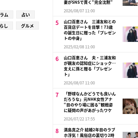
妻がSNSで貫く“完全沈黙”
2026/08/07 11:00
ラム
占い
山口百恵さん 三浦友和との
らし
グルメ
百貨店デートを目撃！73歳
の誕生日に贈った「プレゼン
トの中身」
2025/02/08 11:00
山口百恵さん 夫・三浦友和
が親友の認知症にショック…
支えに孫と贈る「プレゼン
ト」
2026/08/07 11:00
「野球なんかどうでも良いん
だろうな」元NHK女性アナ
“目のやり場に困る”観戦姿
に疑問の声があがったワケ
2026/07/22 17:55
満島真之介 結婚2年目のラブ
ホ浮気！風俗店の裏切り2時