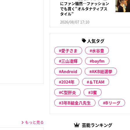
にファン騒然…ファッション
でも貫く“オルタナティブス
タイル”
2026/08/07 17:10
人気タグ
愛子さま
水谷豊
三山凌輝
bayfm
Android
AKB総選挙
2024年
＆TEAM
C型肝炎
3蜜
3年B組金八先生
Bリーグ
もっと見る
芸能ランキング