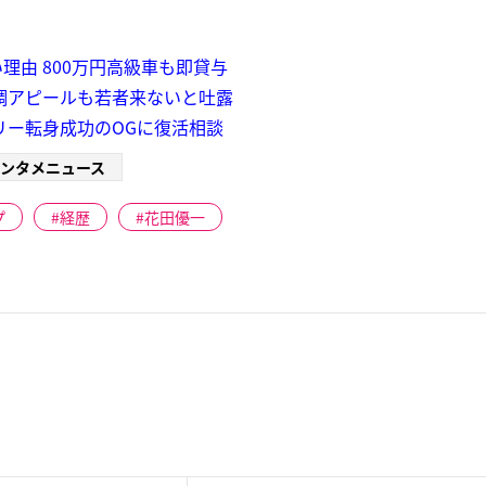
理由 800万円高級車も即貸与
調アピールも若者来ないと吐露
リー転身成功のOGに復活相談
ンタメニュース
プ
経歴
花田優一