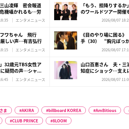
三山凌輝 密会報道
「もう、担降りするか」N
危機囁かれるも…労
のワールドツアー開催も
18:35
エンタメニュース
2026/08/07 18:2
フワちゃん 飛行
《目のやり場に困る》『
に厳しい声…有吉弘行
手（30） “胸元ぽっか
18:15
エンタメニュース
2026/08/07 17:1
32歳元TBS女性ア
山口百恵さん 夫・三
に疑問の声…シャ...
知症にショック…支え
ゼン...
16:45
エンタメニュース
2026/08/07 11:0
さま
AKIRA
billboard KOREA
AmBitious
CLUB PRINCE
8LOOM