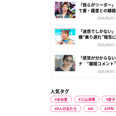
「我らがリーダー」
で妻・趣里との離婚
いの...
2026/08/07 
「迷惑でしかない」
機“乗り遅れ”報告
も苦...
2026/08/07 
「感覚が分からない」
ナ “離婚コメント”
2026/08/07 
人気タグ
水谷豊
三山凌輝
愛子
8人の女たち
AI
2PM