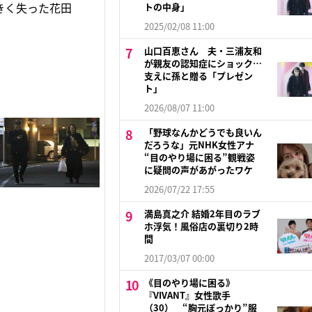
きく失った花田
トの中身」
2025/02/08 11:00
山口百恵さん 夫・三浦友和
が親友の認知症にショック…
支えに孫と贈る「プレゼン
ト」
2026/08/07 11:00
「野球なんかどうでも良いん
だろうな」元NHK女性アナ
“目のやり場に困る”観戦姿
に疑問の声があがったワケ
2026/07/22 17:55
満島真之介 結婚2年目のラブ
ホ浮気！風俗店の裏切り2時
間
2017/03/07 00:00
《目のやり場に困る》
『VIVANT』女性歌手
（30） “胸元ぽっかり”服