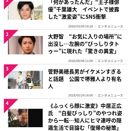
「何があったんだ」“王子様俳
優”千葉雄大 イベントで披露
した“激変姿”にSNS衝撃
2026/03/04 16:20
エンタメニュース
2
大野智 “お気に入りの場所”に
出没し…左腕の“びっしりタト
ゥー”に現れた「驚きの異変」
2026/08/08 11:00
エンタメニュース
3
菅野美穂長男がイケメンすぎる
と話題 公園で堺雅人より有名
人
2018/05/24 16:00
エンタメニュース
4
《ふっくら顔に激変》中居正広
氏 “白髪びっしり”のやつれ姿
から一転…知人にヒマ連呼の隠
遁生活で目論む「復帰の秘策」