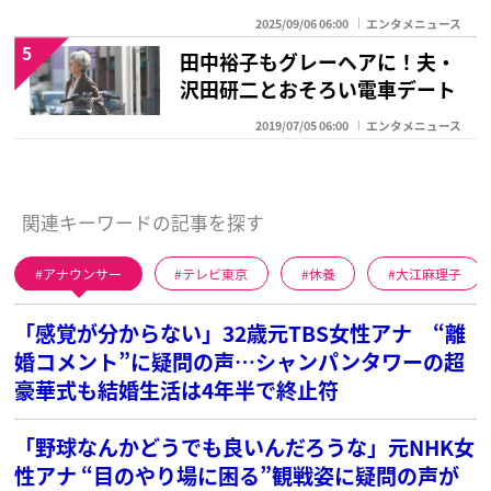
2025/09/06 06:00
エンタメニュース
5
田中裕子もグレーヘアに！夫・
沢田研二とおそろい電車デート
2019/07/05 06:00
エンタメニュース
関連キーワードの記事を探す
アナウンサー
テレビ東京
休養
大江麻理子
「感覚が分からない」32歳元TBS女性アナ “離
婚コメント”に疑問の声…シャンパンタワーの超
豪華式も結婚生活は4年半で終止符
「野球なんかどうでも良いんだろうな」元NHK女
性アナ “目のやり場に困る”観戦姿に疑問の声が