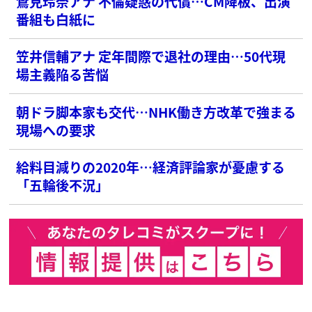
鷲見玲奈アナ 不倫疑惑の代償…CM降板、出演
番組も白紙に
笠井信輔アナ 定年間際で退社の理由…50代現
場主義陥る苦悩
朝ドラ脚本家も交代…NHK働き方改革で強まる
現場への要求
給料目減りの2020年…経済評論家が憂慮する
「五輪後不況」