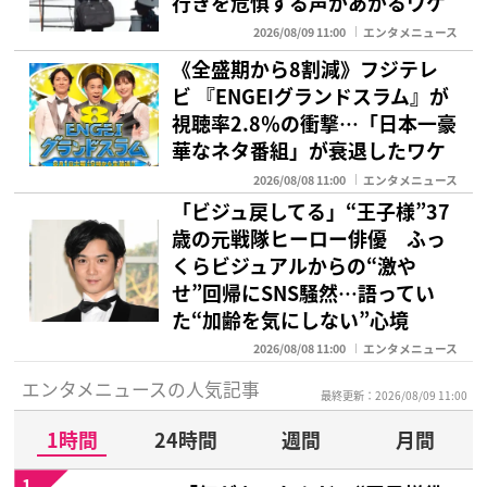
行きを危惧する声があがるワケ
2026/08/09 11:00
エンタメニュース
《全盛期から8割減》フジテレ
ビ 『ENGEIグランドスラム』が
視聴率2.8％の衝撃…「日本一豪
華なネタ番組」が衰退したワケ
2026/08/08 11:00
エンタメニュース
「ビジュ戻してる」“王子様”37
歳の元戦隊ヒーロー俳優 ふっ
くらビジュアルからの“激や
せ”回帰にSNS騒然…語ってい
た“加齢を気にしない”心境
2026/08/08 11:00
エンタメニュース
エンタメニュースの人気記事
最終更新：2026/08/09 11:00
1時間
24時間
週間
月間
1