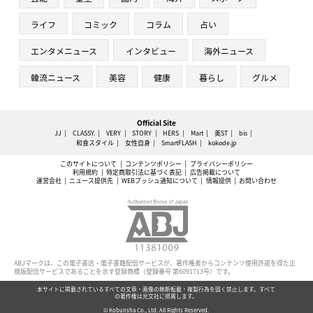
ライフ
コミック
コラム
占い
エンタメニュース
インタビュー
海外ニュース
韓流ニュース
美容
健康
暮らし
グルメ
Official Site
JJ
CLASSY.
VERY
STORY
HERS
Mart
美ST
bis
和食スタイル
女性自身
SmartFLASH
kokode.jp
このサイトについて
コンテンツポリシー
プライバシーポリシー
利用規約
特定商取引法に基づく表記
広告掲載について
運営会社
ニュース提供先
WEBプッシュ通知について
情報提供
お問い合わせ
ABJマークは、この電子書店・電子書籍配信サービスが、著作権者からコンテンツ使用許諾を得た正
規版配信サービスであることを示す登録商標（登録番号 第6091713号）です。
本サイトに掲載されているすべての文章・画像の無断転載・複製行為を固く禁止します。すべて
の著作権は光文社に帰属します。
© Kobunsha Co., Ltd. All Rights Reserved.