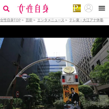
女性自身TOP
>
芸能
>
エンタメニュース
>
テレ東・大江アナ休養の意