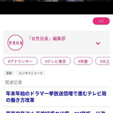
1/1
『女性自身』編集部
アナウンサー
テレビ東京
休養
大江
芸能
エンタメニュース
関連記事
年末年始のドラマ一挙放送倍増で進むテレビ局
の働き方改革