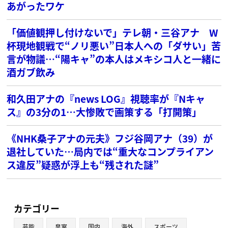
あがったワケ
「価値観押し付けないで」テレ朝・三谷アナ W
杯現地観戦で“ノリ悪い”日本人への「ダサい」苦
言が物議…“陽キャ”の本人はメキシコ人と一緒に
酒ガブ飲み
和久田アナの『news LOG』視聴率が『Nキャ
ス』の3分の1…大惨敗で画策する「打開策」
《NHK桑子アナの元夫》フジ谷岡アナ（39）が
退社していた…局内では“重大なコンプライアン
ス違反”疑惑が浮上も“残された謎”
カテゴリー
芸能
皇室
国内
海外
スポーツ