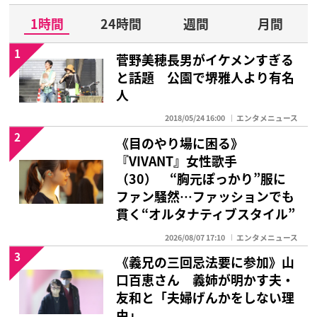
1時間
24時間
週間
月間
1
菅野美穂長男がイケメンすぎる
と話題 公園で堺雅人より有名
人
2018/05/24 16:00
エンタメニュース
2
《目のやり場に困る》
『VIVANT』女性歌手
（30） “胸元ぽっかり”服に
ファン騒然…ファッションでも
貫く“オルタナティブスタイル”
2026/08/07 17:10
エンタメニュース
3
《義兄の三回忌法要に参加》山
口百恵さん 義姉が明かす夫・
友和と「夫婦げんかをしない理
由」