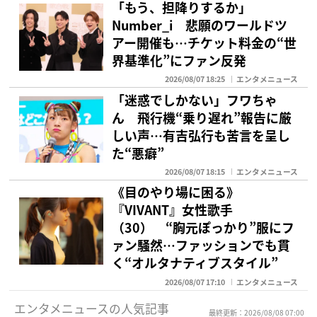
「もう、担降りするか」
Number_i 悲願のワールドツ
アー開催も…チケット料金の“世
界基準化”にファン反発
2026/08/07 18:25
エンタメニュース
「迷惑でしかない」フワちゃ
ん 飛行機“乗り遅れ”報告に厳
しい声…有吉弘行も苦言を呈し
た“悪癖”
2026/08/07 18:15
エンタメニュース
《目のやり場に困る》
『VIVANT』女性歌手
（30） “胸元ぽっかり”服にフ
ァン騒然…ファッションでも貫
く“オルタナティブスタイル”
2026/08/07 17:10
エンタメニュース
エンタメニュースの人気記事
最終更新：2026/08/08 07:00