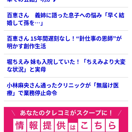
百恵さん 義姉に語った息子への悩み「早く結
婚して孫を…」
百恵さん 15年間遅刻なし！“針仕事の恩師”が
明かす創作生活
堀ちえみ 妹も入院していた！「ちえみより大変
な状況」と実母
小林麻央さん通ったクリニックが「無届け医
療」で業務停止命令