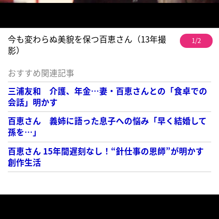
今も変わらぬ美貌を保つ百恵さん（13年撮
1/2
影）
おすすめ関連記事
三浦友和 介護、年金…妻・百恵さんとの「食卓での
会話」明かす
百恵さん 義姉に語った息子への悩み「早く結婚して
孫を…」
百恵さん 15年間遅刻なし！“針仕事の恩師”が明かす
創作生活