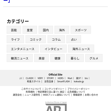
ー」
カテゴリー
芸能
皇室
国内
海外
スポーツ
ライフ
コミック
コラム
占い
エンタメニュース
インタビュー
海外ニュース
韓流ニュース
美容
健康
暮らし
グルメ
Official Site
JJ
CLASSY.
VERY
STORY
HERS
Mart
美ST
bis
和食スタイル
女性自身
SmartFLASH
kokode.jp
このサイトについて
コンテンツポリシー
プライバシーポリシー
利用規約
特定商取引法に基づく表記
広告掲載について
運営会社
ニュース提供先
WEBプッシュ通知について
情報提供
お問い合わせ