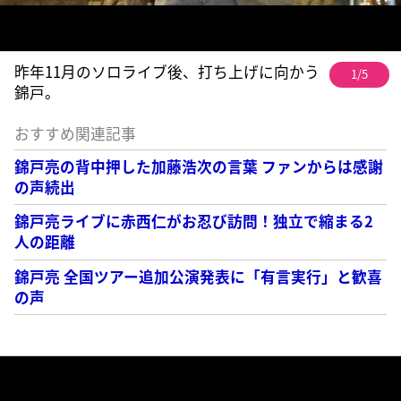
昨年11月のソロライブ後、打ち上げに向かう
1/5
錦戸。
おすすめ関連記事
錦戸亮の背中押した加藤浩次の言葉 ファンからは感謝
の声続出
錦戸亮ライブに赤西仁がお忍び訪問！独立で縮まる2
人の距離
錦戸亮 全国ツアー追加公演発表に「有言実行」と歓喜
の声