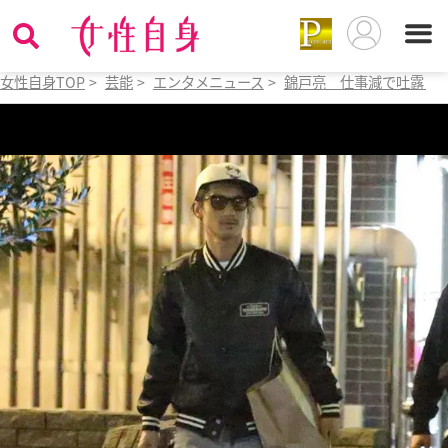
女性自身TOP
>
芸能
>
エンタメニュース
>
錦戸亮 仕事減で吐露した