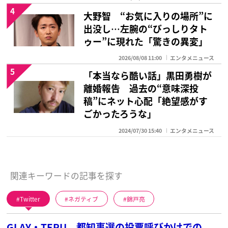
4
大野智 “お気に入りの場所”に
出没し…左腕の“びっしりタト
ゥー”に現れた「驚きの異変」
2026/08/08 11:00
エンタメニュース
5
「本当なら酷い話」黒田勇樹が
離婚報告 過去の“意味深投
稿”にネット心配「絶望感がす
ごかったろうな」
2024/07/30 15:40
エンタメニュース
関連キーワードの記事を探す
Twitter
ネガティブ
錦戸亮
GLAY・TERU 都知事選の投票呼びかけでの