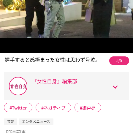
握手すると感極まった女性は思わず号泣。
5/5
『女性自身』編集部
Twitter
ネガティブ
錦戸亮
芸能
エンタメニュース
関連記事