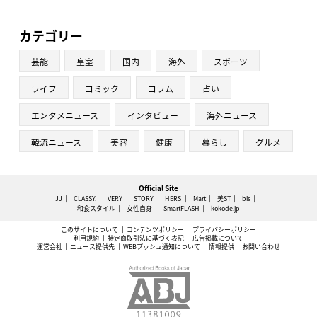
カテゴリー
芸能
皇室
国内
海外
スポーツ
ライフ
コミック
コラム
占い
エンタメニュース
インタビュー
海外ニュース
韓流ニュース
美容
健康
暮らし
グルメ
Official Site
JJ
CLASSY.
VERY
STORY
HERS
Mart
美ST
bis
和食スタイル
女性自身
SmartFLASH
kokode.jp
このサイトについて
コンテンツポリシー
プライバシーポリシー
利用規約
特定商取引法に基づく表記
広告掲載について
運営会社
ニュース提供先
WEBプッシュ通知について
情報提供
お問い合わせ