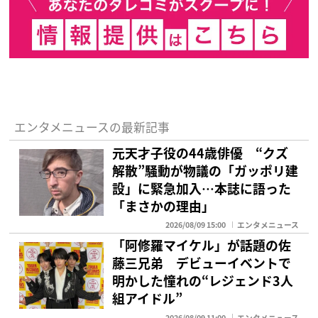
エンタメニュースの最新記事
元天才子役の44歳俳優 “クズ
解散”騒動が物議の「ガッポリ建
設」に緊急加入…本誌に語った
「まさかの理由」
2026/08/09 15:00
エンタメニュース
「阿修羅マイケル」が話題の佐
藤三兄弟 デビューイベントで
明かした憧れの“レジェンド3人
組アイドル”
2026/08/09 11:00
エンタメニュース