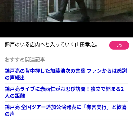
錦戸のいる店内へと入っていく山田孝之。
3/5
おすすめ関連記事
錦戸亮の背中押した加藤浩次の言葉 ファンからは感謝
の声続出
錦戸亮ライブに赤西仁がお忍び訪問！独立で縮まる2
人の距離
錦戸亮 全国ツアー追加公演発表に「有言実行」と歓喜
の声