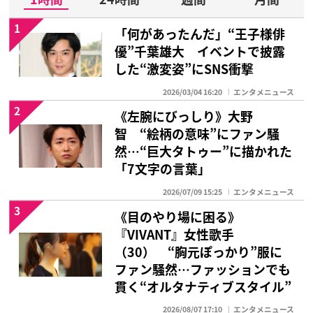
1
「何があったんだ」“王子様俳
優”千葉雄大 イベントで披露
した“激変姿”にSNS衝撃
2026/03/04 16:20
エンタメニュース
2
《左腕にびっしり》大野
智 “絵柄の意味”にファン騒
然…“巨大タトゥー”に描かれた
「7文字の言葉」
2026/07/09 15:25
エンタメニュース
3
《目のやり場に困る》
『VIVANT』女性歌手
（30） “胸元ぽっかり”服に
ファン騒然…ファッションでも
貫く“オルタナティブスタイル”
2026/08/07 17:10
エンタメニュース