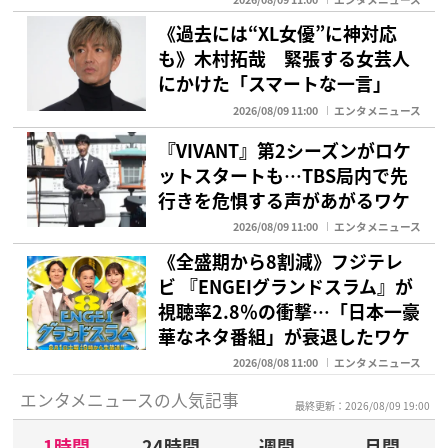
《過去には“XL女優”に神対応
も》木村拓哉 緊張する女芸人
にかけた「スマートな一言」
2026/08/09 11:00
エンタメニュース
『VIVANT』第2シーズンがロケ
ットスタートも…TBS局内で先
行きを危惧する声があがるワケ
2026/08/09 11:00
エンタメニュース
《全盛期から8割減》フジテレ
ビ 『ENGEIグランドスラム』が
視聴率2.8％の衝撃…「日本一豪
華なネタ番組」が衰退したワケ
2026/08/08 11:00
エンタメニュース
エンタメニュースの人気記事
最終更新：2026/08/09 19:00
1時間
24時間
週間
月間