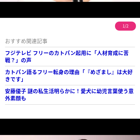
1/2
おすすめ関連記事
フジテレビ フリーのカトパン起用に「人材育成に苦
戦？」の声
カトパン語るフリー転身の理由「『めざまし』は大好
きです」
安藤優子 謎の私生活明らかに！愛犬に幼児言葉使う意
外素顔も