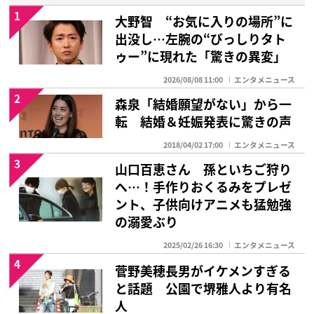
1
大野智 “お気に入りの場所”に
出没し…左腕の“びっしりタト
ゥー”に現れた「驚きの異変」
2026/08/08 11:00
エンタメニュース
2
森泉「結婚願望がない」から一
転 結婚＆妊娠発表に驚きの声
2018/04/02 17:00
エンタメニュース
3
山口百恵さん 孫といちご狩り
へ…！手作りおくるみをプレゼ
ント、子供向けアニメも猛勉強
の溺愛ぶり
2025/02/26 16:30
エンタメニュース
4
菅野美穂長男がイケメンすぎる
と話題 公園で堺雅人より有名
人