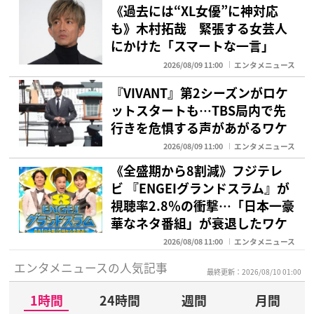
《過去には“XL女優”に神対応
も》木村拓哉 緊張する女芸人
にかけた「スマートな一言」
2026/08/09 11:00
エンタメニュース
『VIVANT』第2シーズンがロケ
ットスタートも…TBS局内で先
行きを危惧する声があがるワケ
2026/08/09 11:00
エンタメニュース
《全盛期から8割減》フジテレ
ビ 『ENGEIグランドスラム』が
視聴率2.8％の衝撃…「日本一豪
華なネタ番組」が衰退したワケ
2026/08/08 11:00
エンタメニュース
エンタメニュースの人気記事
最終更新：2026/08/10 01:00
1時間
24時間
週間
月間