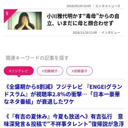
2018/05/24 16:00
エンタメニュース
5
小川雅代明かす“毒母”からの自
立、いまだに母と顔合わせず
2018/11/18 11:00
インタビュー
関連キーワードの記事を探す
フジテレビ
加藤綾子
安藤優子
《全盛期から8割減》フジテレビ 『ENGEIグラン
ドスラム』が視聴率2.8％の衝撃…「日本一豪華
なネタ番組」が衰退したワケ
《『有吉の夏休み』今夏も放送へ》有吉弘行 意
味深発言＆投稿で“不祥事タレント”復帰説が急浮