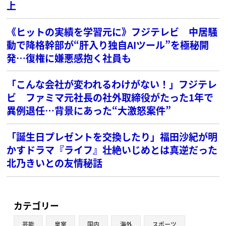
上
《ヒットの実績を学習元に》フジテレビ 中居騒
動で降格幹部が“肝入り独自AIツール”を極秘開
発…復権に嫌悪感抱く社員も
「こんな会社が変われるわけがない！」フジテレ
ビ ファミマ元社長の社外取締役がたった1年で
異例退任…背景にあった“大激怒案件”
「誕生日プレゼントを交換したり」福田沙紀が明
かすドラマ『ライフ』壮絶いじめとは真逆だった
北乃きいとの友情秘話
カテゴリー
芸能
皇室
国内
海外
スポーツ