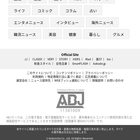
ライフ
コミック
コラム
占い
エンタメニュース
インタビュー
海外ニュース
韓流ニュース
美容
健康
暮らし
グルメ
Official Site
JJ
CLASSY.
VERY
STORY
HERS
Mart
美ST
bis
和食スタイル
女性自身
SmartFLASH
kokode.jp
このサイトについて
コンテンツポリシー
プライバシーポリシー
利用規約
特定商取引法に基づく表記
広告掲載について
運営会社
ニュース提供先
WEBプッシュ通知について
情報提供
お問い合わせ
ABJマークは、この電子書店・電子書籍配信サービスが、著作権者からコンテンツ使用許諾を得た正
規版配信サービスであることを示す登録商標（登録番号 第6091713号）です。
本サイトに掲載されているすべての文章・画像の無断転載・複製行為を固く禁止します。すべて
の著作権は光文社に帰属します。
© Kobunsha Co., Ltd. All Rights Reserved.