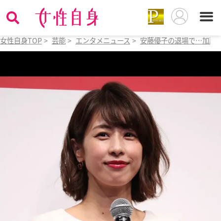
女性自身TOP
>
芸能
>
エンタメニュース
>
安藤優子の退場で…加藤