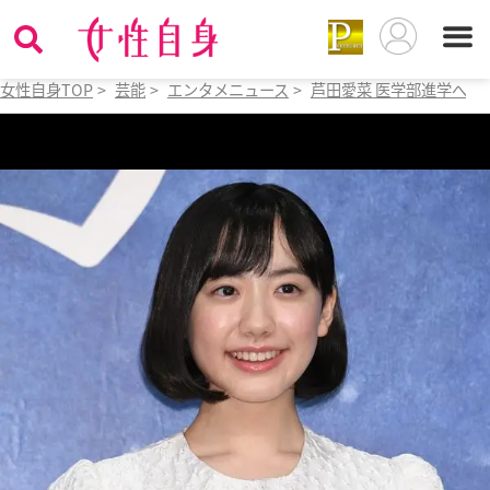
女性自身TOP
>
芸能
>
エンタメニュース
>
芦田愛菜 医学部進学への