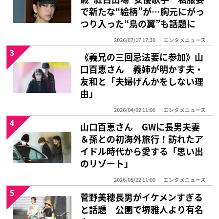
で新たな“絵柄”が…胸元にがっ
つり入った“鳥の翼”も話題に
2026/07/17 17:30
エンタメニュース
3
《義兄の三回忌法要に参加》山
口百恵さん 義姉が明かす夫・
友和と「夫婦げんかをしない理
由」
2026/04/02 11:00
エンタメニュース
4
山口百恵さん GWに長男夫妻
＆孫との初海外旅行！訪れたア
イドル時代から愛する「思い出
のリゾート」
2026/05/22 11:00
エンタメニュース
5
菅野美穂長男がイケメンすぎる
と話題 公園で堺雅人より有名