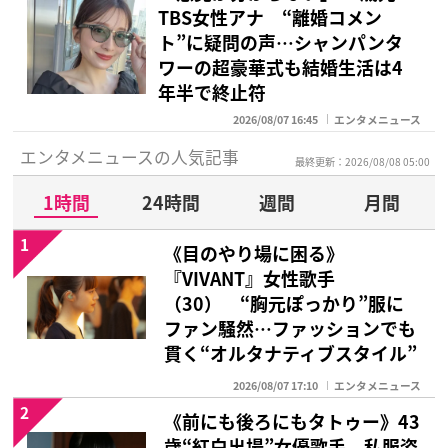
TBS女性アナ “離婚コメン
ト”に疑問の声…シャンパンタ
ワーの超豪華式も結婚生活は4
年半で終止符
2026/08/07 16:45
エンタメニュース
エンタメニュースの人気記事
最終更新：2026/08/08 05:00
1時間
24時間
週間
月間
1
《目のやり場に困る》
『VIVANT』女性歌手
（30） “胸元ぽっかり”服に
ファン騒然…ファッションでも
貫く“オルタナティブスタイル”
2026/08/07 17:10
エンタメニュース
2
《前にも後ろにもタトゥー》43
歳“紅白出場”女優歌手 私服姿