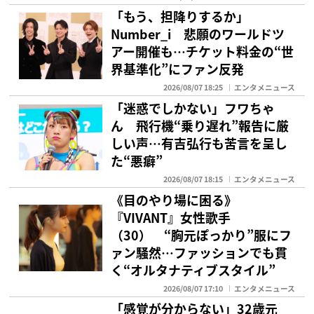
「もう、担降りするか」
Number_i 悲願のワールドツ
アー開催も…チケット料金の“世
界基準化”にファン反発
2026/08/07 18:25
エンタメニュース
「迷惑でしかない」フワちゃ
ん 飛行機“乗り遅れ”報告に厳
しい声…有吉弘行も苦言を呈し
た“悪癖”
2026/08/07 18:15
エンタメニュース
《目のやり場に困る》
『VIVANT』女性歌手
（30） “胸元ぽっかり”服にフ
ァン騒然…ファッションでも貫
く“オルタナティブスタイル”
2026/08/07 17:10
エンタメニュース
「感覚が分からない」32歳元