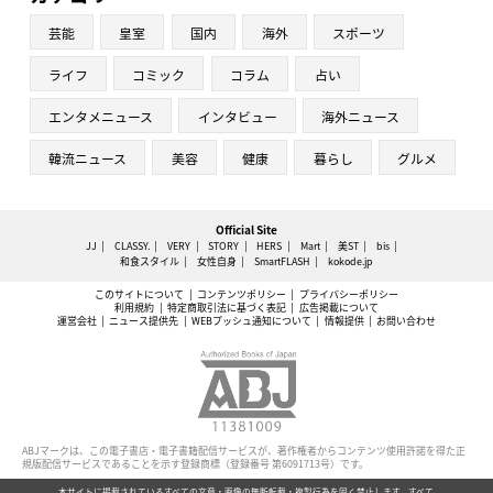
芸能
皇室
国内
海外
スポーツ
ライフ
コミック
コラム
占い
エンタメニュース
インタビュー
海外ニュース
韓流ニュース
美容
健康
暮らし
グルメ
Official Site
JJ
CLASSY.
VERY
STORY
HERS
Mart
美ST
bis
和食スタイル
女性自身
SmartFLASH
kokode.jp
このサイトについて
コンテンツポリシー
プライバシーポリシー
利用規約
特定商取引法に基づく表記
広告掲載について
運営会社
ニュース提供先
WEBプッシュ通知について
情報提供
お問い合わせ
ABJマークは、この電子書店・電子書籍配信サービスが、著作権者からコンテンツ使用許諾を得た正
規版配信サービスであることを示す登録商標（登録番号 第6091713号）です。
本サイトに掲載されているすべての文章・画像の無断転載・複製行為を固く禁止します。すべて