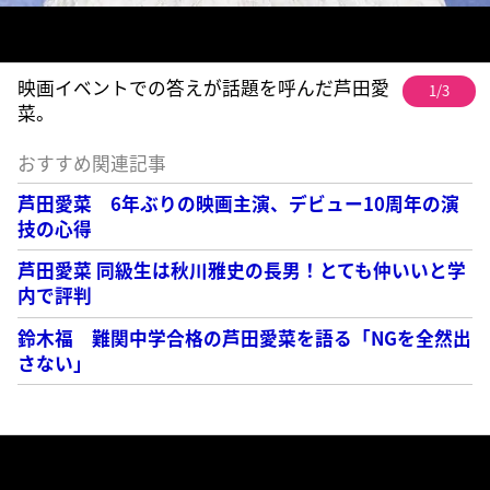
映画イベントでの答えが話題を呼んだ芦田愛
1/3
菜。
おすすめ関連記事
芦田愛菜 6年ぶりの映画主演、デビュー10周年の演
技の心得
芦田愛菜 同級生は秋川雅史の長男！とても仲いいと学
内で評判
鈴木福 難関中学合格の芦田愛菜を語る「NGを全然出
さない」