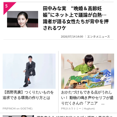
5
田中みな実 “晩婚＆高齢妊
娠”にネット上で議論が白熱…
識者が語る女性たちが背中を押
されるワケ
2026/07/14 14:00
エンタメニュース
【西野亮廣】つくりたいものを
おかたづけもできる点がうれし
追求できる環境の作り方とは
い！ 動物の鳴き声やセリフが盛
りだくさんの「アニア ...
PR(FINCHI on GOETHE)
PR(タカラトミー｜Hugkum)