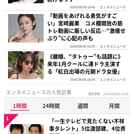
2026/08/06 16:40
エンタメニュース
「動画をあげれる勇気がすご
い」宮崎麗果 コメ欄開放の筋
トレ動画に厳しい反応…“激痩せ
ぶり”に心配の声も
2026/08/06 16:25
エンタメニュース
《離婚、“タトゥー”も話題に》
来年1月クールに連ドラ主演す
る「紅白出場の元朝ドラ女優」
2026/08/06 16:00
エンタメニュース
エンタメニュースの人気記事
最終更新：2026/08/06 21:00
1時間
24時間
週間
月間
1
「一生テレビで見たくない不祥
事タレント」5位渡部建、4位斉