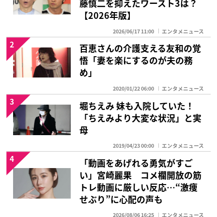
藤慎二を抑えたワースト3は？
【2026年版】
2026/06/17 11:00
エンタメニュース
2
百恵さんの介護支える友和の覚
悟「妻を楽にするのが夫の務
め」
2020/01/22 06:00
エンタメニュース
3
堀ちえみ 妹も入院していた！
「ちえみより大変な状況」と実
母
2019/04/23 00:00
エンタメニュース
4
「動画をあげれる勇気がすご
い」宮崎麗果 コメ欄開放の筋
トレ動画に厳しい反応…“激痩
せぶり”に心配の声も
2026/08/06 16:25
エンタメニュース