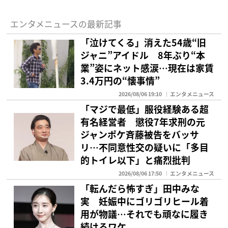
エンタメニュースの最新記事
「泣けてくる」消えた54歳“旧
ジャニ”アイドル 8年ぶり“本
業”姿にネット感涙…現在は家賃
3.4万円の“懐事情”
2026/08/06 19:10
エンタメニュース
「マジで最低」服役経験ある超
有名経営者 懲役7年求刑の元
ジャンポケ斉藤被告をバッサ
リ…不同意性交の疑いに「多目
的トイレ以下」と痛烈批判
2026/08/06 17:50
エンタメニュース
「転んだら怖すぎ」田中みな
実 妊娠中にゴリゴリヒール着
用が物議…それでも頑なに履き
続けるワケ