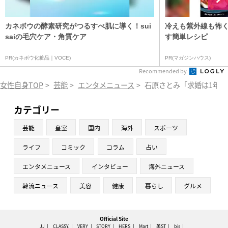
カネボウの酵素研究がつるすべ肌に導く！sui
冷えも紫外線も怖
saiの毛穴ケア・角質ケア
す簡単レシピ
PR(カネボウ化粧品｜VOCE)
PR(マガジンハウス)
Recommended by
女性自身TOP
>
芸能
>
エンタメニュース
>
石原さとみ「求婚は1年
カテゴリー
芸能
皇室
国内
海外
スポーツ
ライフ
コミック
コラム
占い
エンタメニュース
インタビュー
海外ニュース
韓流ニュース
美容
健康
暮らし
グルメ
Official Site
JJ
CLASSY.
VERY
STORY
HERS
Mart
美ST
bis