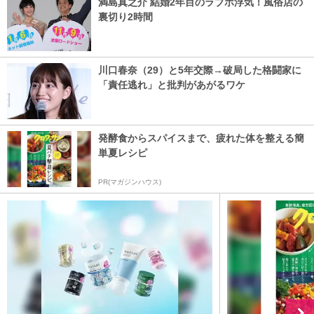
満島真之介 結婚2年目のラブホ浮気！風俗店の
裏切り2時間
川口春奈（29）と5年交際→破局した格闘家に
「責任逃れ」と批判があがるワケ
発酵食からスパイスまで、疲れた体を整える簡
単夏レシピ
PR(マガジンハウス)